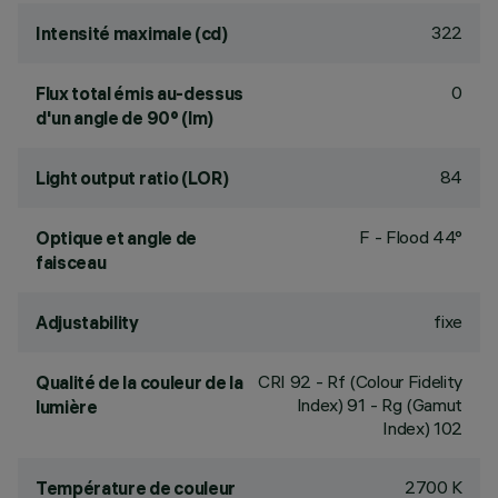
322
Intensité maximale (cd)
0
Flux total émis au-dessus
d'un angle de 90° (lm)
84
Light output ratio (LOR)
F - Flood 44°
Optique et angle de
faisceau
fixe
Adjustability
CRI
92
- Rf (Colour Fidelity
Qualité de la couleur de la
Index) 91 - Rg (Gamut
lumière
Index) 102
2700 K
Température de couleur