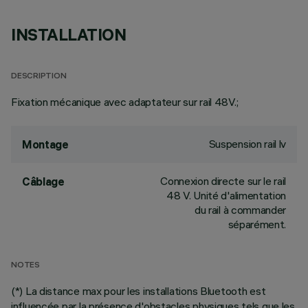
INSTALLATION
DESCRIPTION
Fixation mécanique avec adaptateur sur rail 48V.;
Suspension rail lv
Montage
Connexion directe sur le rail
Câblage
48 V. Unité d'alimentation
du rail à commander
séparément.
NOTES
(*) La distance max pour les installations Bluetooth est
influencée par la présence d'obstacles physiques tels que les