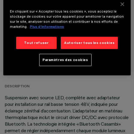
En cliquant sur « Accepter tous les cookies », vous acceptez le
stockage de cookies sur votre appareil pour améliorer la navigation
COMPOSANTS OPTIONNELS
sur le site, analyser son utilisation et contribuer à nos efforts de
marketing.
Plus d’informations
Tout refuser
Autoriser tous les cookies
Paramètres des cookies
DONNÉES TECHNIQUES
DERNIÈRE MISE À JOUR: 03/08/2026
DESCRIPTION
Suspension avec source LED, complète avec adaptateur
pour installation sur rail basse tension 48V, indiquée pour
éclairage zénithal d’accentuation. L’adaptateur en matériau
thermoplastique inclut le circuit driver DC/DC avec protocole
Bluetooth. La technologie intégrée «Bluetooth Casambi»
permet de régler indépendamment chaque module lumineux