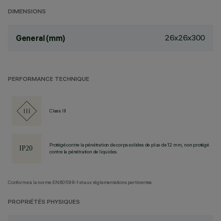
DIMENSIONS
26x26x300
General (mm)
PERFORMANCE TECHNIQUE
Class III
Protégé contre la pénétration de corps solides de plus de 12 mm, non protégé
contre la pénétration de liquides.
Conforme à la norme EN60598-1 et aux réglementations pertinentes.
PROPRIÉTÉS PHYSIQUES