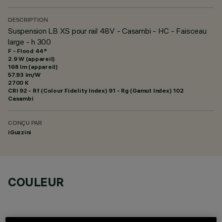
DESCRIPTION
Suspension LB XS pour rail 48V - Casambi - HC - Faisceau
large - h 300
F - Flood 44°
2.9 W (appareil)
168 lm (appareil)
57.93 lm/W
2700 K
CRI
92
- Rf (Colour Fidelity Index) 91 - Rg (Gamut Index) 102
Casambi
CONÇU PAR
iGuzzini
COULEUR