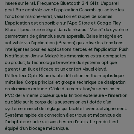
inséré sur le rail. Fréquence Bluetooth 2.4 GHz. L'appareil
peut être contrôlé avec l'application Casambi qui active les
fonctions marche-arrêt, variation et rappel de scènes.
L'application est disponible sur l'App Store et Google Play
Store. Il peut être intégré dans le réseau "Mesh" du système
permettant de gérer plusieurs appareils. Balise intégrée et
activable via l'application (iBeacon) qui active les fonctions
intelligentes pour les applications tierces et l'application Push
Notification Jiminy. Malgré les dimensions extra-compactes
du produit, la technologie brevetée du système optique
garantit un flux efficace et un confort visuel élevé.
Réflecteur Opti-Beam haute définition en thermoplastique
métallisé. Corps principal et groupe technique de dissipation
en aluminium extrudé. Câble d'alimentation/suspension en
PVC de la même couleur que la finition extérieure - l'insertion
du câble sur le corps de la suspension est dotée d'un
système manuel de réglage qui facilite l'éventuel alignement.
Système rapide de connexion électrique et mécanique de
l'adaptateur sur le rail sans besoin d'outils. Le produit est
équipé d'un blocage mécanique.