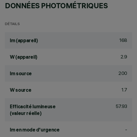
DONNÉES PHOTOMÉTRIQUES
DÉTAILS
168
lm (appareil)
2.9
W (appareil)
200
lm source
1.7
W source
57.93
Efficacité lumineuse
(valeur réelle)
-
lm en mode d'urgence