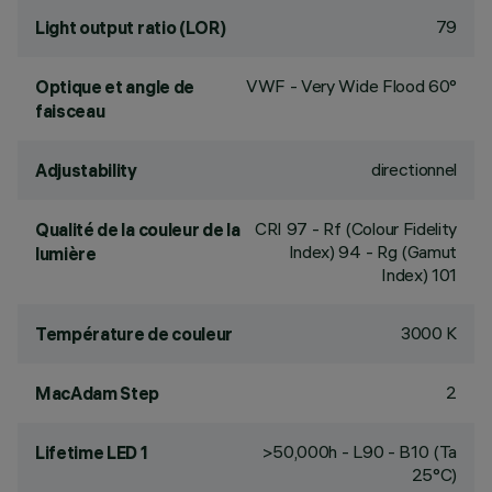
79
Light output ratio (LOR)
VWF - Very Wide Flood 60°
Optique et angle de
faisceau
directionnel
Adjustability
CRI
97
- Rf (Colour Fidelity
Qualité de la couleur de la
Index) 94 - Rg (Gamut
lumière
Index) 101
3000 K
Température de couleur
2
MacAdam Step
>50,000h - L90 - B10 (Ta
Lifetime LED 1
25°C)