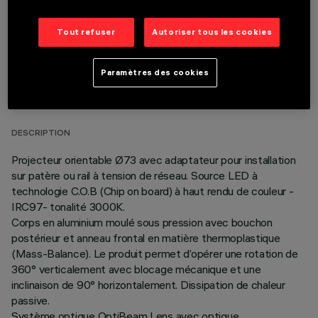
Tout refuser
Autoriser tous les cookies
DONNÉES TECHNIQUES
Paramètres des cookies
DERNIÈRE MISE À JOUR: 06/08/2026
DESCRIPTION
Projecteur orientable Ø73 avec adaptateur pour installation
sur patère ou rail à tension de réseau. Source LED à
technologie C.O.B (Chip on board) à haut rendu de couleur -
IRC97- tonalité 3000K.
Corps en aluminium moulé sous pression avec bouchon
postérieur et anneau frontal en matière thermoplastique
(Mass-Balance). Le produit permet d’opérer une rotation de
360° verticalement avec blocage mécanique et une
inclinaison de 90° horizontalement. Dissipation de chaleur
passive.
Système optique OptiBeam Lens avec optique