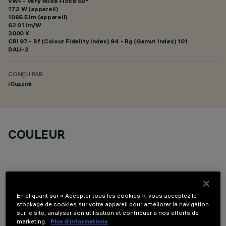
VWF - Very Wide Flood 60°
17.2 W (appareil)
1066.5 lm (appareil)
62.01 lm/W
3000 K
CRI
97
- Rf (Colour Fidelity Index) 94 - Rg (Gamut Index) 101
DALI-2
CONÇU PAR
iGuzzini
COULEUR
En cliquant sur « Accepter tous les cookies », vous acceptez le
COMPOSANTS OPTIONNELS
stockage de cookies sur votre appareil pour améliorer la navigation
sur le site, analyser son utilisation et contribuer à nos efforts de
marketing.
Plus d’informations