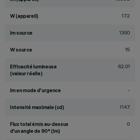
17.2
W (appareil)
1350
lm source
15
W source
62.01
Efficacité lumineuse
(valeur réelle)
-
lm en mode d'urgence
1147
Intensité maximale (cd)
0
Flux total émis au-dessus
d'un angle de 90° (lm)