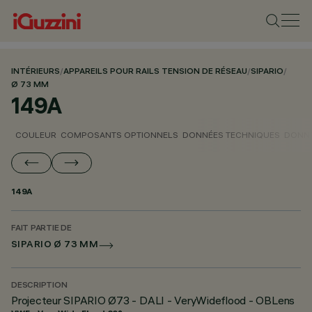
INTÉRIEURS
/
APPAREILS POUR RAILS TENSION DE RÉSEAU
/
SIPARIO
/
Ø 73 MM
149A
COULEUR
COMPOSANTS OPTIONNELS
DONNÉES TECHNIQUES
DONNÉ
149A
FAIT PARTIE DE
SIPARIO Ø 73 MM
DESCRIPTION
Projecteur SIPARIO Ø73 - DALI - VeryWideflood - OBLens