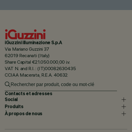
iGuzzini illuminazione S.p.A
Via Mariano Guzzini 37
62019 Recanati (Italy)
Share Capital €21.050.000,00 i.v.
VAT N. and R.I. : (IT)00082630435
CCIAA Macerata, R.E.A. 40632
Contacts et adresses
Social
Produits
À propos de nous