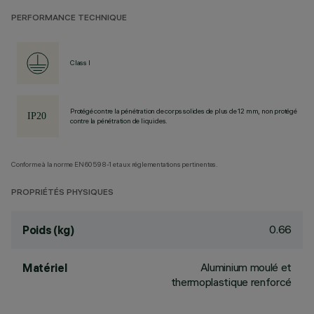
PERFORMANCE TECHNIQUE
Class I
Protégé contre la pénétration de corps solides de plus de 12 mm, non protégé
contre la pénétration de liquides.
Conforme à la norme EN60598-1 et aux réglementations pertinentes.
PROPRIÉTÉS PHYSIQUES
0.66
Poids (kg)
Aluminium moulé et
Matériel
thermoplastique renforcé