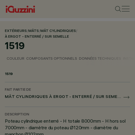
EXTÉRIEURS
/
MÂTS
/
MÂT CYLINDRIQUES
/
À ERGOT - ENTERRÉ / SUR SEMELLE
1519
COULEUR
COMPOSANTS OPTIONNELS
DONNÉES TECHNIQUES
INSTA
1519
FAIT PARTIE DE
MÂT CYLINDRIQUES À ERGOT - ENTERRÉ / SUR SEMELLE
DESCRIPTION
Poteau cylindrique enterré - H totale 8000mm - H hors sol
7000mm - diamètre du poteau Ø120mm - diamètre du
manchon Ø102mm