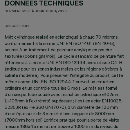
DONNÉES TECHNIQUES
DERNIÈRE MISE À JOUR: 08/01/2026
DESCRIPTION
Mât cylindrique réalisé en acier zingué à chaud 70 microns,
conformément à la norme UNI EN ISO 1461 (EN 40-5),
soumis à un traitement de peinture acrylique en poudre
texturée (coloris gris/noir). Le cycle standard de peinture fait
référence à la norme UNI EN ISO 12944 avec classe C4-H
(indiqué pour les zones industrielles et les régions côtières à
salinité modérée). Pour préserver l'intégrité du produit, cette
même norme UNI EN ISO 12944-1 prévoit un entretien
ordinaire et un contrôle tous les 6 mois. Le mât est formé
d'un unique tube soudé avec manchon cylindrique ø102mm
L=106mm à l'extrémité supérieure ; il est en acier EN10025-
S235JR (ex Fe 360 UNI7070), d'un diamètre de 120 mm,
d'une épaisseur de 3 mm et d'une longueur de 8000mm
(7000mm hors sol) L’orifice pratiqué pour la porte de visite
mesure 186x45 mm et se trouve à 1000 mm du niveau du