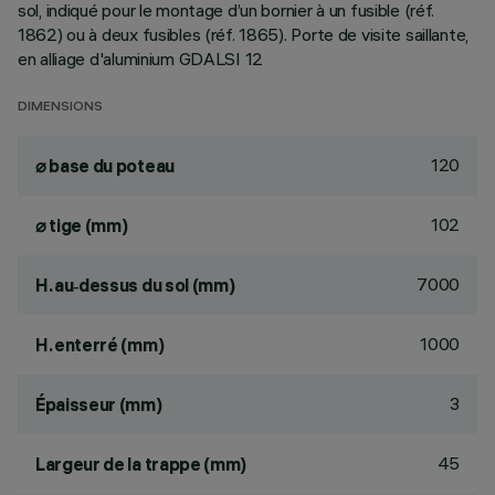
sol, indiqué pour le montage d’un bornier à un fusible (réf.
1862) ou à deux fusibles (réf. 1865). Porte de visite saillante,
en alliage d'aluminium GDALSI 12
DIMENSIONS
120
⌀ base du poteau
102
⌀ tige (mm)
7000
H. au‑dessus du sol (mm)
1000
H. enterré (mm)
3
Épaisseur (mm)
45
Largeur de la trappe (mm)