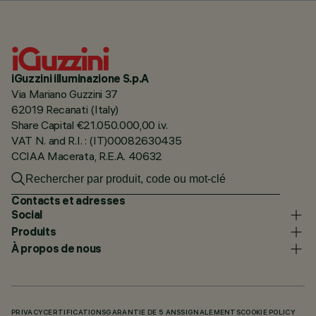
iGuzzini illuminazione S.p.A
Via Mariano Guzzini 37
62019 Recanati (Italy)
Share Capital €21.050.000,00 i.v.
VAT N. and R.I. : (IT)00082630435
CCIAA Macerata, R.E.A. 40632
Contacts et adresses
Social
Produits
À propos de nous
PRIVACY
CERTIFICATIONS
GARANTIE DE 5 ANS
SIGNALEMENTS
COOKIE POLICY