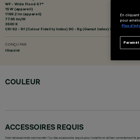
WF - Wide Flood 47°
15 W (appareil)
1169.2 lm (appareil)
En cliquant
77.95 lm/W
pour amélio
3500 K
Plus d’in
CRI
92
- Rf (Colour Fidelity Index) 90 - Rg (Gamut Index) 98
Paramèt
CONÇU PAR
iGuzzini
COULEUR
ACCESSOIRES REQUIS
Il est nécessaire de commander l'un des accessoires requis pour installer et utiliser correctement le pr