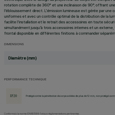
rotation complète de 360° et une inclinaison de 90°, offrant une 
l'éblouissement direct. L'émission lumineuse est gérée par une 
uniformes et avec un contrôle optimal de la distribution de la 
facilite l'installation et le retrait des accessoires en toute séc
simultanément jusqu'à trois accessoires internes et un externe, t
frontal disponible en différentes finitions à commander séparé
DIMENSIONS
Diamètre (mm)
PERFORMANCE TECHNIQUE
Protégé contre la pénétration de corps solides de plus de 12 mm, non protégé contre
Conforme à la norme EN60598-1 et aux réglementations pertinentes.