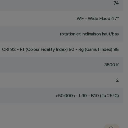
74
WF - Wide Flood 47°
rotation et inclinaison haut/bas
CRI
92
- Rf (Colour Fidelity Index) 90 - Rg (Gamut Index) 98
3500 K
2
>50,000h - L90 - B10 (Ta 25°C)