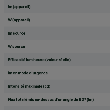
lm (appareil)
W (appareil)
lm source
W source
Efficacité lumineuse (valeur réelle)
lm en mode d'urgence
Intensité maximale (cd)
Flux total émis au-dessus d'un angle de 90° (lm)