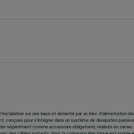
 l'installation sur une base et alimenté par un bloc d'alimentation
, conçues pour s'intégrer dans un système de dissipation passive 
r séparément comme accessoire obligatoire), réalisés en zamac peint
vec des câbles sortants, donc la connexion électrique est simple e