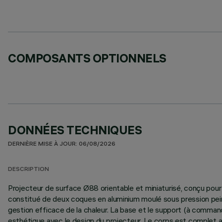
COMPOSANTS OPTIONNELS
DONNÉES TECHNIQUES
DERNIÈRE MISE À JOUR: 06/08/2026
DESCRIPTION
Projecteur de surface Ø88 orientable et miniaturisé, conçu pour
constitué de deux coques en aluminium moulé sous pression peint
gestion efficace de la chaleur. La base et le support (à commande
esthétique avec le design du projecteur. Le corps est complet a