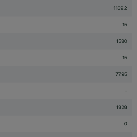
1169.2
15
1580
15
77.95
-
1828
0