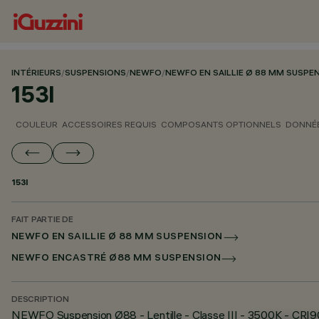
INTÉRIEURS
/
SUSPENSIONS
/
NEWFO
/
NEWFO EN SAILLIE Ø 88 MM SUSPE
153I
COULEUR
ACCESSOIRES REQUIS
COMPOSANTS OPTIONNELS
DONNÉE
153I
FAIT PARTIE DE
NEWFO EN SAILLIE Ø 88 MM SUSPENSION
NEWFO ENCASTRÉ Ø88 MM SUSPENSION
DESCRIPTION
NEWFO Suspension Ø88 - Lentille - Classe III - 3500K - CRI9