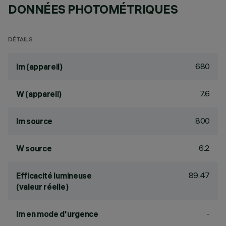
DONNÉES PHOTOMÉTRIQUES
DÉTAILS
680
lm (appareil)
7.6
W (appareil)
800
lm source
6.2
W source
89.47
Efficacité lumineuse
(valeur réelle)
-
lm en mode d'urgence