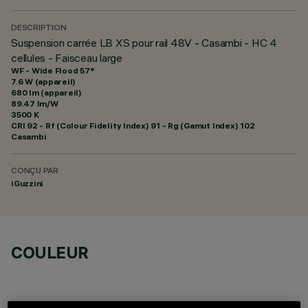
DESCRIPTION
Suspension carrée LB XS pour rail 48V - Casambi - HC 4
cellules - Faisceau large
WF - Wide Flood 57°
7.6 W (appareil)
680 lm (appareil)
89.47 lm/W
3500 K
CRI
92
- Rf (Colour Fidelity Index) 91 - Rg (Gamut Index) 102
Casambi
CONÇU PAR
iGuzzini
COULEUR