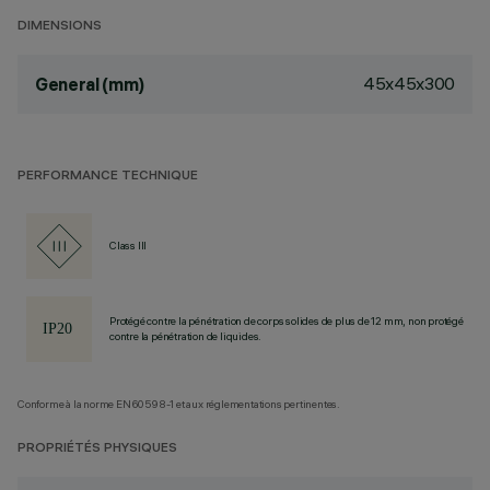
DIMENSIONS
45x45x300
General (mm)
PERFORMANCE TECHNIQUE
Class III
Protégé contre la pénétration de corps solides de plus de 12 mm, non protégé
contre la pénétration de liquides.
Conforme à la norme EN60598-1 et aux réglementations pertinentes.
PROPRIÉTÉS PHYSIQUES