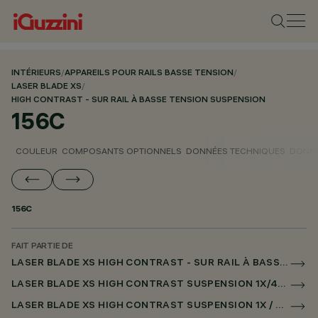
INTÉRIEURS
/
APPAREILS POUR RAILS BASSE TENSION
/
LASER BLADE XS
/
HIGH CONTRAST - SUR RAIL À BASSE TENSION SUSPENSION
156C
COULEUR
COMPOSANTS OPTIONNELS
DONNÉES TECHNIQUES
DONNÉ
156C
FAIT PARTIE DE
LASER BLADE XS HIGH CONTRAST - SUR RAIL À BASSE TENSION SUSPENSION
LASER BLADE XS HIGH CONTRAST SUSPENSION 1X/4X/9X SUR RAIL LOW VOLTAGE CASAMBI
LASER BLADE XS HIGH CONTRAST SUSPENSION 1X / 4X / 9X POUR SUPERRAIL CASAMBI