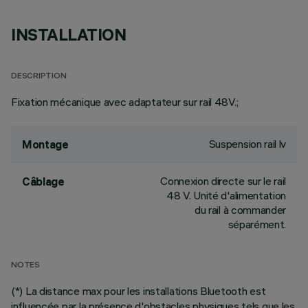
INSTALLATION
DESCRIPTION
Fixation mécanique avec adaptateur sur rail 48V.;
Suspension rail lv
Montage
Connexion directe sur le rail
Câblage
48 V. Unité d'alimentation
du rail à commander
séparément.
NOTES
(*) La distance max pour les installations Bluetooth est
influencée par la présence d'obstacles physiques tels que les