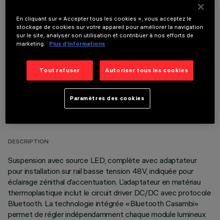
En cliquant sur « Accepter tous les cookies », vous acceptez le
stockage de cookies sur votre appareil pour améliorer la navigation
COMPOSANTS OPTIONNELS
sur le site, analyser son utilisation et contribuer à nos efforts de
marketing.
Plus d’informations
Tout refuser
Autoriser tous les cookies
Paramètres des cookies
DONNÉES TECHNIQUES
DERNIÈRE MISE À JOUR: 07/08/2026
DESCRIPTION
Suspension avec source LED, complète avec adaptateur
pour installation sur rail basse tension 48V, indiquée pour
éclairage zénithal d’accentuation. L’adaptateur en matériau
thermoplastique inclut le circuit driver DC/DC avec protocole
Bluetooth. La technologie intégrée «Bluetooth Casambi»
permet de régler indépendamment chaque module lumineux