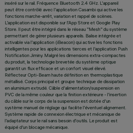
inséré sur le rail. Fréquence Bluetooth 2.4 GHz. L'appareil
peut être contrôlé avec l'application Casambi qui active les
fonctions marche-arrêt, variation et rappel de scènes.
L'application est disponible sur l'App Store et Google Play
Store. Il peut être intégré dans le réseau "Mesh" du système
permettant de gérer plusieurs appareils. Balise intégrée et
activable via l'application (iBeacon) qui active les fonctions
intelligentes pour les applications tierces et l'application Push
Notification Jiminy. Malgré les dimensions extra-compactes
du produit, la technologie brevetée du système optique
garantit un flux efficace et un confort visuel élevé.
Réflecteur Opti-Beam haute définition en thermoplastique
métallisé. Corps principal et groupe technique de dissipation
en aluminium extrudé. Câble d'alimentation/suspension en
PVC de la même couleur que la finition extérieure - l'insertion
du câble sur le corps de la suspension est dotée d'un
système manuel de réglage qui facilite l'éventuel alignement.
Système rapide de connexion électrique et mécanique de
l'adaptateur sur le rail sans besoin d'outils. Le produit est
équipé d'un blocage mécanique.