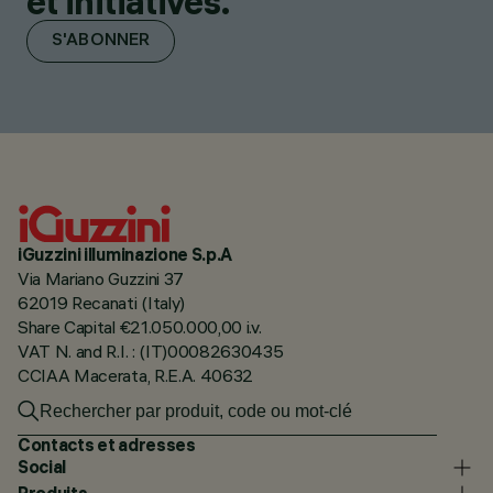
et initiatives.
S'ABONNER
iGuzzini illuminazione S.p.A
Via Mariano Guzzini 37
62019 Recanati (Italy)
Share Capital €21.050.000,00 i.v.
VAT N. and R.I. : (IT)00082630435
CCIAA Macerata, R.E.A. 40632
Contacts et adresses
Social