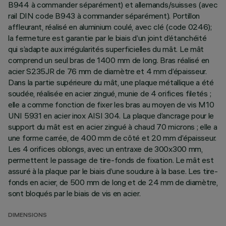
B944 à commander séparément) et allemands/suisses (avec
rail DIN code B943 à commander séparément). Portillon
affleurant, réalisé en aluminium coulé, avec clé (code 0246);
la fermeture est garantie par le biais d’un joint d’étanchéité
qui s’adapte aux irrégularités superficielles du mât. Le mât
comprend un seul bras de 1400 mm de long. Bras réalisé en
acier S235JR de 76 mm de diamètre et 4 mm d’épaisseur.
Dans la partie supérieure du mât, une plaque métallique a été
soudée, réalisée en acier zingué, munie de 4 orifices filetés ;
elle a comme fonction de fixer les bras au moyen de vis M10
UNI 5931 en acier inox AISI 304. La plaque d’ancrage pour le
support du mât est en acier zingué à chaud 70 microns ; elle a
une forme carrée, de 400 mm de côté et 20 mm d’épaisseur.
Les 4 orifices oblongs, avec un entraxe de 300x300 mm,
permettent le passage de tire-fonds de fixation. Le mât est
assuré à la plaque par le biais d’une soudure à la base. Les tire-
fonds en acier, de 500 mm de long et de 24 mm de diamètre,
sont bloqués par le biais de vis en acier.
DIMENSIONS