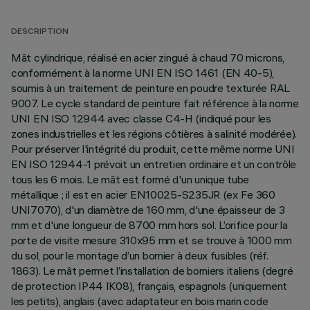
DESCRIPTION
Mât cylindrique, réalisé en acier zingué à chaud 70 microns,
conformément à la norme UNI EN ISO 1461 (EN 40-5),
soumis à un traitement de peinture en poudre texturée RAL
9007. Le cycle standard de peinture fait référence à la norme
UNI EN ISO 12944 avec classe C4-H (indiqué pour les
zones industrielles et les régions côtières à salinité modérée).
Pour préserver l'intégrité du produit, cette même norme UNI
EN ISO 12944-1 prévoit un entretien ordinaire et un contrôle
tous les 6 mois. Le mât est formé d'un unique tube
métallique ; il est en acier EN10025-S235JR (ex Fe 360
UNI7070), d'un diamètre de 160 mm, d'une épaisseur de 3
mm et d'une longueur de 8700 mm hors sol. L’orifice pour la
porte de visite mesure 310x95 mm et se trouve à 1000 mm
du sol, pour le montage d’un bornier à deux fusibles (réf.
1863). Le mât permet l’installation de borniers italiens (degré
de protection IP44 IK08), français, espagnols (uniquement
les petits), anglais (avec adaptateur en bois marin code