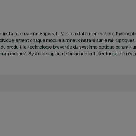
 installation sur rail Superrail LV. L'adaptateur en matière thermop
ividuellement chaque module lumineux installé sur le rail. Optique
u produit, la technologie brevetée du système optique garantit un f
inium extrudé. Système rapide de branchement électrique et mécaniq