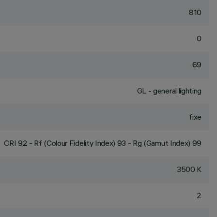
810
0
69
GL - general lighting
fixe
CRI
92
- Rf (Colour Fidelity Index) 93 - Rg (Gamut Index) 99
3500 K
2