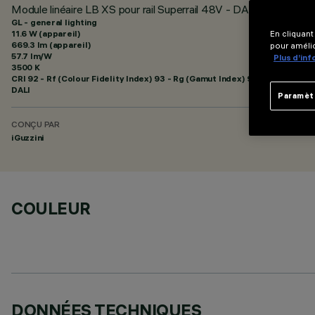
Module linéaire LB XS pour rail Superrail 48V - DALI Powerline -
GL - general lighting
11.6 W (appareil)
En cliquant
669.3 lm (appareil)
pour amélio
57.7 lm/W
Plus d’in
3500 K
CRI
92
- Rf (Colour Fidelity Index) 93 - Rg (Gamut Index) 99
DALI
Paramèt
CONÇU PAR
iGuzzini
COULEUR
DONNÉES TECHNIQUES