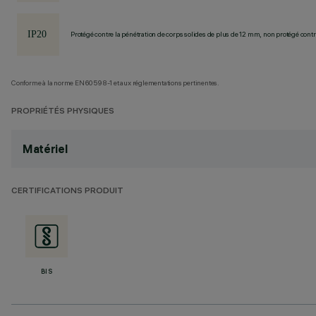
Protégé contre la pénétration de corps solides de plus de 12 mm, non protégé contre
Conforme à la norme EN60598-1 et aux réglementations pertinentes.
PROPRIÉTÉS PHYSIQUES
Matériel
CERTIFICATIONS PRODUIT
BIS