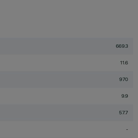
669.3
11.6
970
9.9
57.7
-