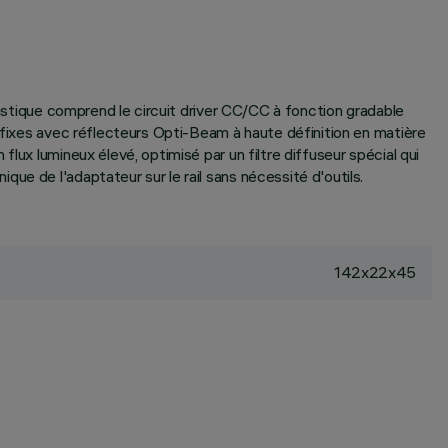
lastique comprend le circuit driver CC/CC à fonction gradable
s fixes avec réflecteurs Opti-Beam à haute définition en matière
lux lumineux élevé, optimisé par un filtre diffuseur spécial qui
ue de l'adaptateur sur le rail sans nécessité d'outils.
142x22x45