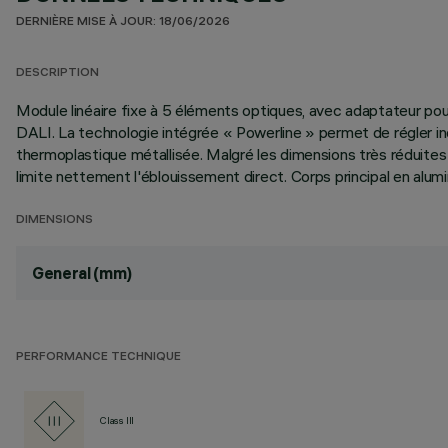
DERNIÈRE MISE À JOUR: 18/06/2026
DESCRIPTION
Module linéaire fixe à 5 éléments optiques, avec adaptateur pour
DALI. La technologie intégrée « Powerline » permet de régler ind
thermoplastique métallisée. Malgré les dimensions très réduites d
limite nettement l'éblouissement direct. Corps principal en alum
DIMENSIONS
General (mm)
PERFORMANCE TECHNIQUE
Class III