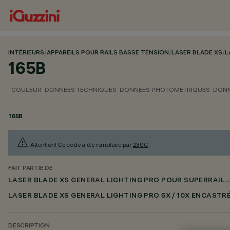
INTÉRIEURS
/
APPAREILS POUR RAILS BASSE TENSION
/
LASER BLADE XS
/
L
165B
COULEUR
DONNÉES TECHNIQUES
DONNÉES PHOTOMÉTRIQUES
DONN
165B
Attention! Ce code a été remplacé par
230C
.
FAIT PARTIE DE
LASER BLADE XS GENERAL LIGHTING PRO POUR SUPERRAIL
LASER BLADE XS GENERAL LIGHTING PRO 5X / 10X ENCASTR
DESCRIPTION