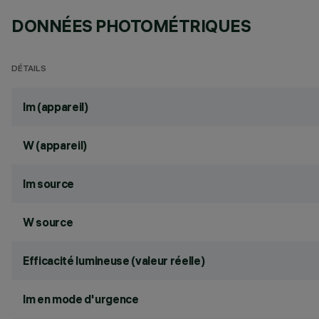
DONNÉES PHOTOMÉTRIQUES
DÉTAILS
lm (appareil)
W (appareil)
lm source
W source
Efficacité lumineuse (valeur réelle)
lm en mode d'urgence