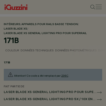
INTÉRIEURS
/
APPAREILS POUR RAILS BASSE TENSION
/
LASER BLADE XS
/
LASER BLADE XS GENERAL LIGHTING PRO POUR SUPERRAIL
171B
COULEUR
DONNÉES TECHNIQUES
DONNÉES PHOTOMÉTRIQUES
DONN
171B
Attention! Ce code a été remplacé par
236C
.
FAIT PARTIE DE
LASER BLADE XS GENERAL LIGHTING PRO POUR SUPERRAIL
LASER BLADE XS GENERAL LIGHTING PRO 5X / 10X ENCASTRÉ POUR SUPERRAIL CASAMBI