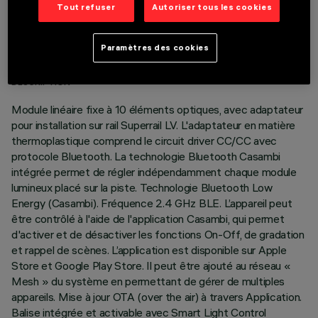
Tout refuser
Autoriser tous les cookies
DONNÉES TECHNIQUES
DERNIÈRE MISE À JOUR: 18/06/2026
Paramètres des cookies
DESCRIPTION
Module linéaire fixe à 10 éléments optiques, avec adaptateur
pour installation sur rail Superrail LV. L'adaptateur en matière
thermoplastique comprend le circuit driver CC/CC avec
protocole Bluetooth. La technologie Bluetooth Casambi
intégrée permet de régler indépendamment chaque module
lumineux placé sur la piste. Technologie Bluetooth Low
Energy (Casambi). Fréquence 2.4 GHz BLE. L’appareil peut
être contrôlé à l'aide de l'application Casambi, qui permet
d'activer et de désactiver les fonctions On-Off, de gradation
et rappel de scènes. L’application est disponible sur Apple
Store et Google Play Store. Il peut être ajouté au réseau «
Mesh » du système en permettant de gérer de multiples
appareils. Mise à jour OTA (over the air) à travers Application.
Balise intégrée et activable avec Smart Light Control