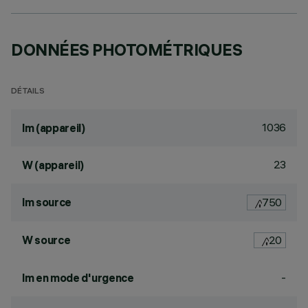
DONNÉES PHOTOMÉTRIQUES
DÉTAILS
1036
lm (appareil)
23
W (appareil)
lm source
750
W source
20
-
lm en mode d'urgence