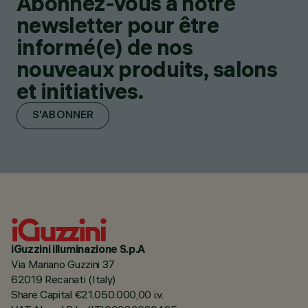
Abonnez-vous à notre
newsletter pour être
informé(e) de nos
nouveaux produits, salons
et initiatives.
S'ABONNER
iGuzzini illuminazione S.p.A
Via Mariano Guzzini 37
62019 Recanati (Italy)
Share Capital €21.050.000,00 i.v.