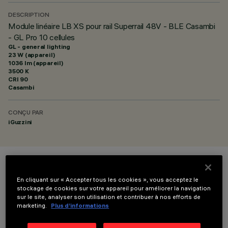
DESCRIPTION
Module linéaire LB XS pour rail Superrail 48V - BLE Casambi
- GL Pro 10 cellules
GL - general lighting
23 W (appareil)
1036 lm (appareil)
3500 K
CRI
90
Casambi
CONÇU PAR
iGuzzini
COULEUR
En cliquant sur « Accepter tous les cookies », vous acceptez le
stockage de cookies sur votre appareil pour améliorer la navigation
sur le site, analyser son utilisation et contribuer à nos efforts de
marketing.
Plus d’informations