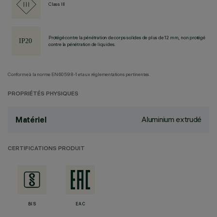
Class III
Protégé contre la pénétration de corps solides de plus de 12 mm, non protégé
contre la pénétration de liquides.
Conforme à la norme EN60598-1 et aux réglementations pertinentes.
PROPRIÉTÉS PHYSIQUES
Aluminium extrudé
Matériel
CERTIFICATIONS PRODUIT
BIS
EAC