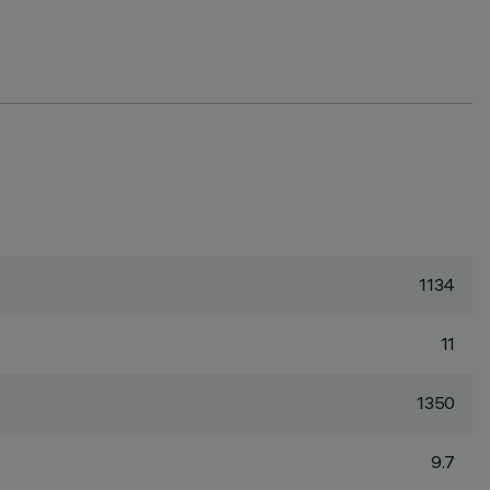
1134
11
1350
9.7