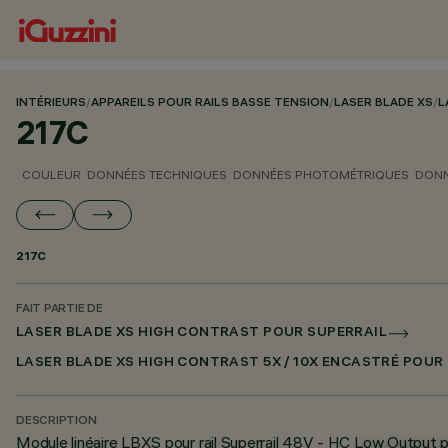
INTÉRIEURS
/
APPAREILS POUR RAILS BASSE TENSION
/
LASER BLADE XS
/
L
217C
COULEUR
DONNÉES TECHNIQUES
DONNÉES PHOTOMÉTRIQUES
DONN
217C
FAIT PARTIE DE
LASER BLADE XS HIGH CONTRAST POUR SUPERRAIL
LASER BLADE XS HIGH CONTRAST 5X / 10X ENCASTRÉ POUR
DESCRIPTION
Module linéaire LBXS pour rail Superrail 48V - HC Low Output p