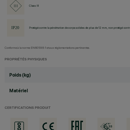
Class III
Protégé contre la pénétration de corps solides de plus de 12 mm, non protégé contre
Conforme à la norme EN60598-1 et aux réglementations pertinentes.
PROPRIÉTÉS PHYSIQUES
Poids (kg)
Matériel
CERTIFICATIONS PRODUIT