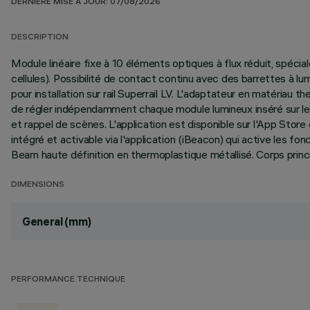
DERNIÈRE MISE À JOUR: 07/08/2026
DESCRIPTION
Module linéaire fixe à 10 éléments optiques à flux réduit, spéc
cellules). Possibilité de contact continu avec des barrettes à 
pour installation sur rail Superrail LV. L'adaptateur en matéri
de régler indépendamment chaque module lumineux inséré sur le r
et rappel de scènes. L'application est disponible sur l'App Stor
intégré et activable via l'application (iBeacon) qui active les fo
Beam haute définition en thermoplastique métallisé. Corps princi
DIMENSIONS
General (mm)
PERFORMANCE TECHNIQUE