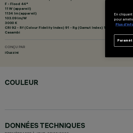
F - Flood 44°
11 W (appareil)
1134 lm (appareil)
En cliquant
103.09 lm/W
pour amélio
3000 K
Plus d’in
CRI
92
- Rf (Colour Fidelity Index) 91 - Rg (Gamut Index) 102
Casambi
Paramèt
CONÇU PAR
iGuzzini
COULEUR
DONNÉES TECHNIQUES