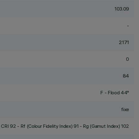
103.09
-
2171
0
84
F - Flood 44°
fixe
CRI
92
- Rf (Colour Fidelity Index) 91 - Rg (Gamut Index) 102