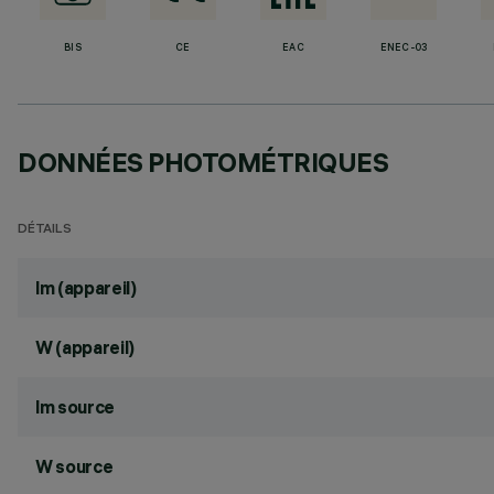
BIS
CE
EAC
ENEC-03
DONNÉES PHOTOMÉTRIQUES
DÉTAILS
lm (appareil)
W (appareil)
lm source
W source