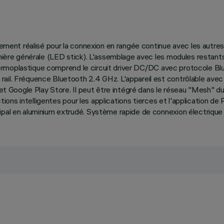
ialement réalisé pour la connexion en rangée continue avec les au
lumière générale (LED stick). L'assemblage avec les modules restant
au thermoplastique comprend le circuit driver DC/DC avec protocol
ail. Fréquence Bluetooth 2.4 GHz. L'appareil est contrôlable avec 
e et Google Play Store. Il peut être intégré dans le réseau "Mesh"
nctions intelligentes pour les applications tierces et l'application d
pal en aluminium extrudé. Système rapide de connexion électrique et