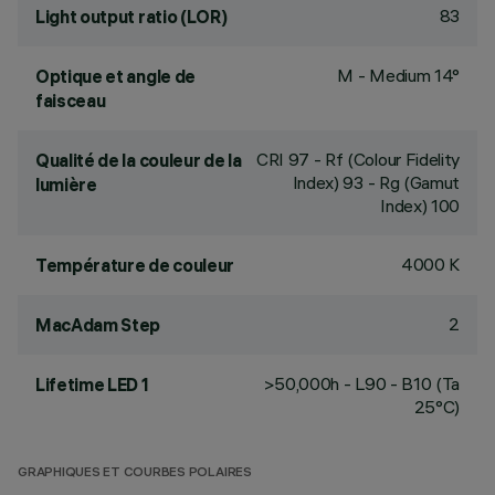
83
Light output ratio (LOR)
M - Medium 14°
Optique et angle de
faisceau
CRI
97
- Rf (Colour Fidelity
Qualité de la couleur de la
Index) 93 - Rg (Gamut
lumière
Index) 100
4000 K
Température de couleur
2
MacAdam Step
>50,000h - L90 - B10 (Ta
Lifetime LED 1
25°C)
GRAPHIQUES ET COURBES POLAIRES