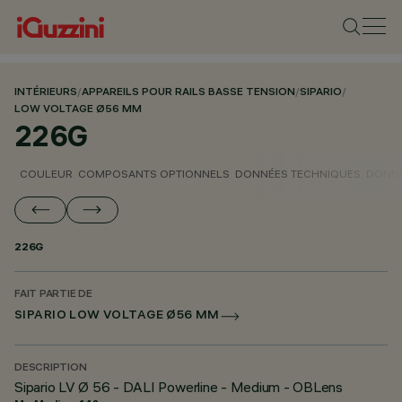
INTÉRIEURS
/
APPAREILS POUR RAILS BASSE TENSION
/
SIPARIO
/
LOW VOLTAGE Ø56 MM
226G
COULEUR
COMPOSANTS OPTIONNELS
DONNÉES TECHNIQUES
DONNÉ
226G
FAIT PARTIE DE
SIPARIO LOW VOLTAGE Ø56 MM
DESCRIPTION
Sipario LV Ø 56 - DALI Powerline - Medium - OBLens