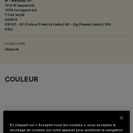
M - Medium 14°
13.9 W (appareil)
1079 lm (appareil)
77.63 lm/W
4000 K
CRI
97
- Rf (Colour Fidelity Index) 93 - Rg (Gamut Index) 100
DALI
CONÇU PAR
iGuzzini
COULEUR
COMPOSANTS OPTIONNELS
En cliquant sur « Accepter tous les cookies », vous acceptez le
stockage de cookies sur votre appareil pour améliorer la navigation