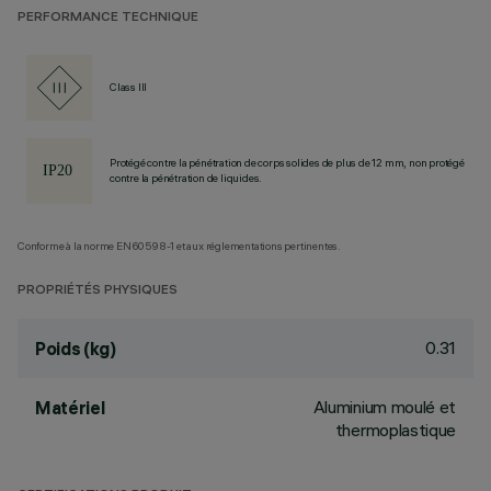
PERFORMANCE TECHNIQUE
Class III
Protégé contre la pénétration de corps solides de plus de 12 mm, non protégé
contre la pénétration de liquides.
Conforme à la norme EN60598-1 et aux réglementations pertinentes.
PROPRIÉTÉS PHYSIQUES
0.31
Poids (kg)
Aluminium moulé et
Matériel
thermoplastique