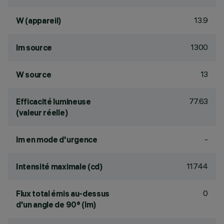
13.9
W (appareil)
1300
lm source
13
W source
77.63
Efficacité lumineuse
(valeur réelle)
-
lm en mode d'urgence
11744
Intensité maximale (cd)
0
Flux total émis au-dessus
d'un angle de 90° (lm)