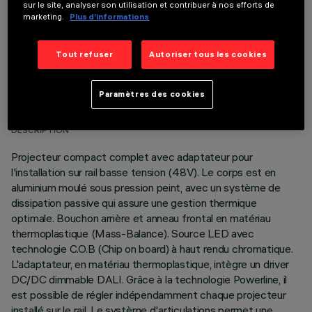
sur le site, analyser son utilisation et contribuer à nos efforts de
marketing.
Plus d’informations
Tout refuser
Autoriser tous les cookies
DONNÉES TECHNIQUES
Paramètres des cookies
DERNIÈRE MISE À JOUR: 05/08/2026
DESCRIPTION
Projecteur compact complet avec adaptateur pour
l'installation sur rail basse tension (48V). Le corps est en
aluminium moulé sous pression peint, avec un système de
dissipation passive qui assure une gestion thermique
optimale. Bouchon arrière et anneau frontal en matériau
thermoplastique (Mass-Balance). Source LED avec
technologie C.O.B (Chip on board) à haut rendu chromatique.
L'adaptateur, en matériau thermoplastique, intègre un driver
DC/DC dimmable DALI. Grâce à la technologie Powerline, il
est possible de régler indépendamment chaque projecteur
installé sur le rail. Le système d'articulations permet une