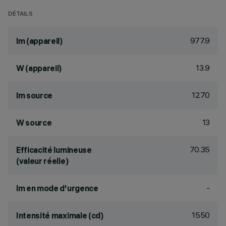
DÉTAILS
977.9
lm (appareil)
13.9
W (appareil)
1270
lm source
13
W source
70.35
Efficacité lumineuse
(valeur réelle)
-
lm en mode d'urgence
1550
Intensité maximale (cd)