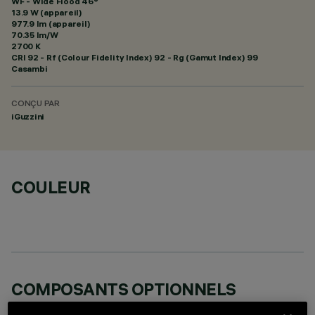
WF - Wide Flood 46°
13.9 W (appareil)
977.9 lm (appareil)
70.35 lm/W
2700 K
CRI
92
- Rf (Colour Fidelity Index) 92 - Rg (Gamut Index) 99
Casambi
CONÇU PAR
iGuzzini
COULEUR
COMPOSANTS OPTIONNELS