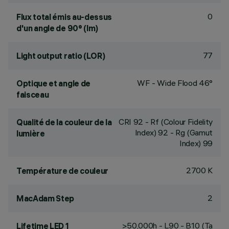
0
Flux total émis au-dessus
d'un angle de 90° (lm)
77
Light output ratio (LOR)
WF - Wide Flood 46°
Optique et angle de
faisceau
CRI
92
- Rf (Colour Fidelity
Qualité de la couleur de la
Index) 92 - Rg (Gamut
lumière
Index) 99
2700 K
Température de couleur
2
MacAdam Step
>50,000h - L90 - B10 (Ta
Lifetime LED 1