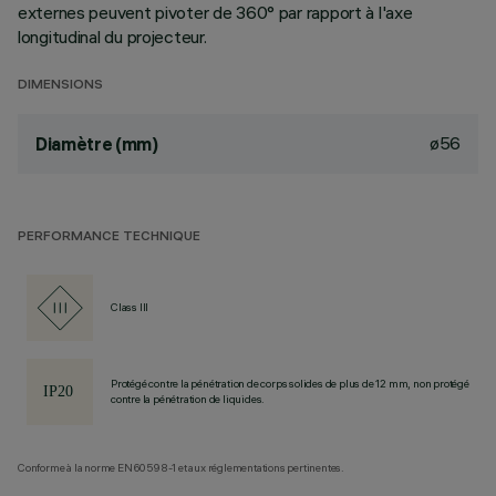
externes peuvent pivoter de 360° par rapport à l'axe
longitudinal du projecteur.
DIMENSIONS
ø56
Diamètre (mm)
PERFORMANCE TECHNIQUE
Class III
Protégé contre la pénétration de corps solides de plus de 12 mm, non protégé
contre la pénétration de liquides.
Conforme à la norme EN60598-1 et aux réglementations pertinentes.