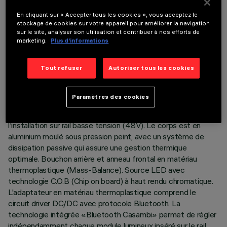
En cliquant sur « Accepter tous les cookies », vous acceptez le
stockage de cookies sur votre appareil pour améliorer la navigation
sur le site, analyser son utilisation et contribuer à nos efforts de
marketing.
Plus d’informations
DONNÉES TECHNIQUES
Tout refuser
Autoriser tous les cookies
DERNIÈRE MISE À JOUR: 05/08/2026
DESCRIPTION
Paramètres des cookies
Projecteur compact complet avec adaptateur pour
l'installation sur rail basse tension (48V). Le corps est en
aluminium moulé sous pression peint, avec un système de
dissipation passive qui assure une gestion thermique
optimale. Bouchon arrière et anneau frontal en matériau
thermoplastique (Mass-Balance). Source LED avec
technologie C.O.B (Chip on board) à haut rendu chromatique.
L'adaptateur en matériau thermoplastique comprend le
circuit driver DC/DC avec protocole Bluetooth. La
technologie intégrée «Bluetooth Casambi» permet de régler
indépendamment chaque module lumineux inséré sur le rail.