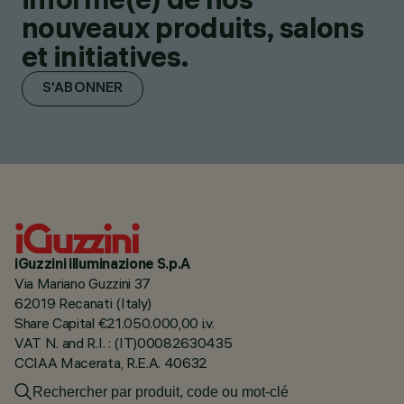
nouveaux produits, salons
et initiatives.
S'ABONNER
iGuzzini illuminazione S.p.A
Via Mariano Guzzini 37
62019 Recanati (Italy)
Share Capital €21.050.000,00 i.v.
VAT N. and R.I. : (IT)00082630435
CCIAA Macerata, R.E.A. 40632