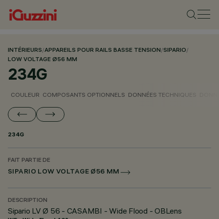
INTÉRIEURS
/
APPAREILS POUR RAILS BASSE TENSION
/
SIPARIO
/
LOW VOLTAGE Ø56 MM
234G
COULEUR
COMPOSANTS OPTIONNELS
DONNÉES TECHNIQUES
DONNÉ
234G
FAIT PARTIE DE
SIPARIO LOW VOLTAGE Ø56 MM
DESCRIPTION
Sipario LV Ø 56 - CASAMBI - Wide Flood - OBLens