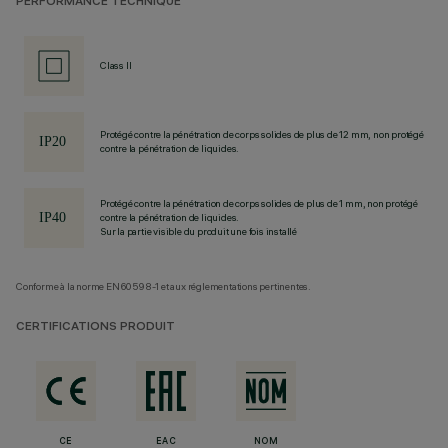
PERFORMANCE TECHNIQUE
Class II
Protégé contre la pénétration de corps solides de plus de 12 mm, non protégé
contre la pénétration de liquides.
Protégé contre la pénétration de corps solides de plus de 1 mm, non protégé
contre la pénétration de liquides.
Sur la partie visible du produit une fois installé
Conforme à la norme EN60598-1 et aux réglementations pertinentes.
CERTIFICATIONS PRODUIT
CE
EAC
NOM