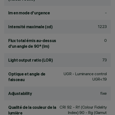
-
lm en mode d'urgence
1223
Intensité maximale (cd)
0
Flux total émis au-dessus
d'un angle de 90° (lm)
73
Light output ratio (LOR)
UGR - Luminance control
Optique et angle de
UGR<19
faisceau
fixe
Adjustability
CRI
92
- Rf (Colour Fidelity
Qualité de la couleur de la
Index) 90 - Rg (Gamut
lumière