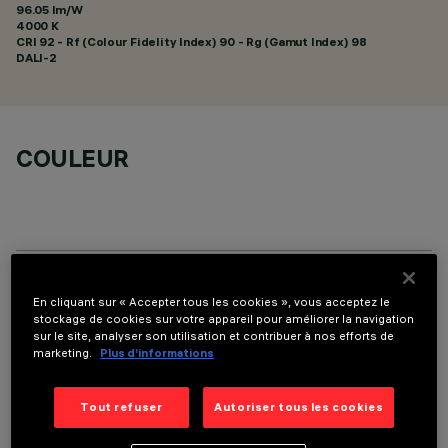
96.05 lm/W
4000 K
CRI
92
- Rf (Colour Fidelity Index) 90 - Rg (Gamut Index) 98
DALI-2
COULEUR
COMPOSANTS OPTIONNELS
En cliquant sur « Accepter tous les cookies », vous acceptez le
stockage de cookies sur votre appareil pour améliorer la navigation
sur le site, analyser son utilisation et contribuer à nos efforts de
marketing.
Plus d’informations
Tout refuser
Autoriser tous les cookies