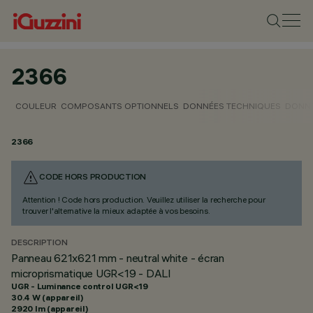
2366
COULEUR
COMPOSANTS OPTIONNELS
DONNÉES TECHNIQUES
DONNÉ
2366
CODE HORS PRODUCTION
Attention ! Code hors production. Veuillez utiliser la recherche pour
trouver l'alternative la mieux adaptée à vos besoins.
DESCRIPTION
Panneau 621x621 mm - neutral white - écran
microprismatique UGR<19 - DALI
UGR - Luminance control UGR<19
30.4 W (appareil)
2920 lm (appareil)