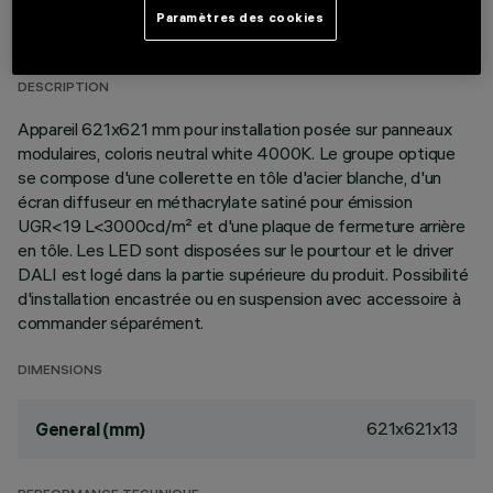
DONNÉES TECHNIQUES
Paramètres des cookies
DERNIÈRE MISE À JOUR: 06/08/2026
DESCRIPTION
Appareil 621x621 mm pour installation posée sur panneaux
modulaires, coloris neutral white 4000K. Le groupe optique
se compose d'une collerette en tôle d'acier blanche, d'un
écran diffuseur en méthacrylate satiné pour émission
UGR<19 L<3000cd/m² et d'une plaque de fermeture arrière
en tôle. Les LED sont disposées sur le pourtour et le driver
DALI est logé dans la partie supérieure du produit. Possibilité
d'installation encastrée ou en suspension avec accessoire à
commander séparément.
DIMENSIONS
621x621x13
General (mm)