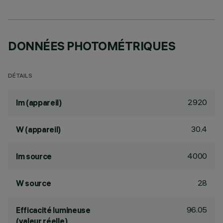
DONNÉES PHOTOMÉTRIQUES
DÉTAILS
2920
lm (appareil)
30.4
W (appareil)
4000
lm source
28
W source
96.05
Efficacité lumineuse
(valeur réelle)