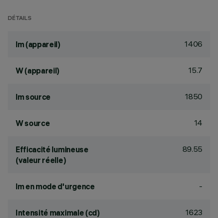
DÉTAILS
1406
lm (appareil)
15.7
W (appareil)
1850
lm source
14
W source
89.55
Efficacité lumineuse
(valeur réelle)
-
lm en mode d'urgence
1623
Intensité maximale (cd)