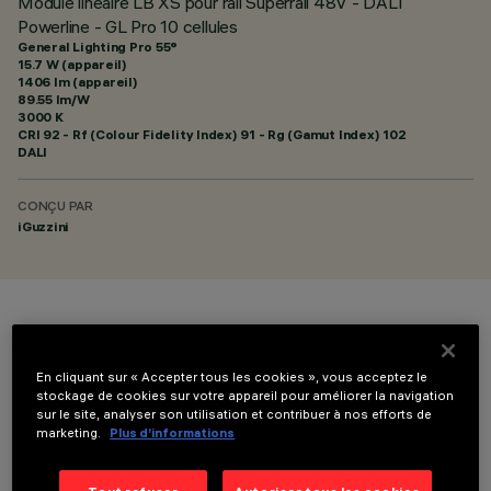
Module linéaire LB XS pour rail Superrail 48V - DALI
Powerline - GL Pro 10 cellules
General Lighting Pro 55°
15.7 W (appareil)
1406 lm (appareil)
89.55 lm/W
3000 K
CRI
92
- Rf (Colour Fidelity Index) 91 - Rg (Gamut Index) 102
DALI
CONÇU PAR
iGuzzini
COULEUR
En cliquant sur « Accepter tous les cookies », vous acceptez le
stockage de cookies sur votre appareil pour améliorer la navigation
sur le site, analyser son utilisation et contribuer à nos efforts de
marketing.
Plus d’informations