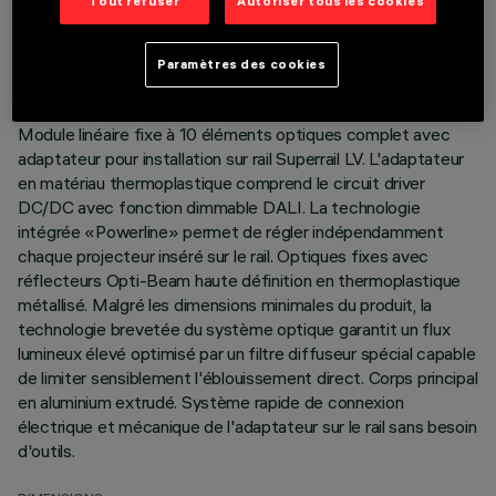
DONNÉES TECHNIQUES
Tout refuser
Autoriser tous les cookies
DERNIÈRE MISE À JOUR: 07/08/2026
Paramètres des cookies
DESCRIPTION
Module linéaire fixe à 10 éléments optiques complet avec
adaptateur pour installation sur rail Superrail LV. L'adaptateur
en matériau thermoplastique comprend le circuit driver
DC/DC avec fonction dimmable DALI. La technologie
intégrée «Powerline» permet de régler indépendamment
chaque projecteur inséré sur le rail. Optiques fixes avec
réflecteurs Opti-Beam haute définition en thermoplastique
métallisé. Malgré les dimensions minimales du produit, la
technologie brevetée du système optique garantit un flux
lumineux élevé optimisé par un filtre diffuseur spécial capable
de limiter sensiblement l'éblouissement direct. Corps principal
en aluminium extrudé. Système rapide de connexion
électrique et mécanique de l'adaptateur sur le rail sans besoin
d'outils.