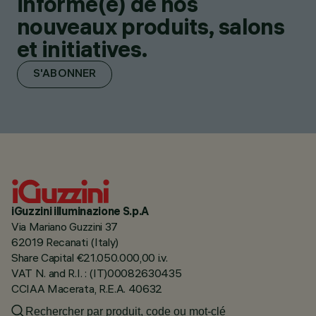
informé(e) de nos
nouveaux produits, salons
et initiatives.
S'ABONNER
iGuzzini illuminazione S.p.A
Via Mariano Guzzini 37
62019 Recanati (Italy)
Share Capital €21.050.000,00 i.v.
VAT N. and R.I. : (IT)00082630435
CCIAA Macerata, R.E.A. 40632