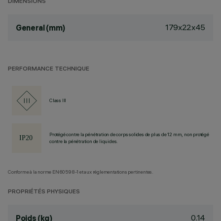
DIMENSIONS
179x22x45
General (mm)
PERFORMANCE TECHNIQUE
Class III
Protégé contre la pénétration de corps solides de plus de 12 mm, non protégé
contre la pénétration de liquides.
Conforme à la norme EN60598-1 et aux réglementations pertinentes.
PROPRIÉTÉS PHYSIQUES
0.14
Poids (kg)