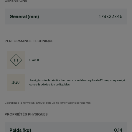
DIMENSIONS
179x22x45
General (mm)
PERFORMANCE TECHNIQUE
Class III
Protégé contre la pénétration de corps solides de plus de 12 mm, non protégé
contre la pénétration de liquides.
Conforme à la norme EN60598-1 et aux réglementations pertinentes.
PROPRIÉTÉS PHYSIQUES
0.14
Poids (kg)