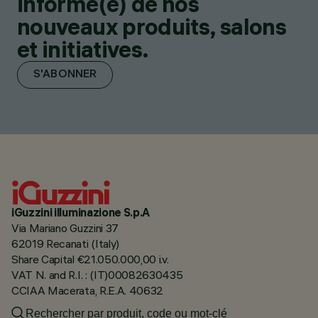
informé(e) de nos
nouveaux produits, salons
et initiatives.
S'ABONNER
iGuzzini illuminazione S.p.A
Via Mariano Guzzini 37
62019 Recanati (Italy)
Share Capital €21.050.000,00 i.v.
VAT N. and R.I. : (IT)00082630435
CCIAA Macerata, R.E.A. 40632