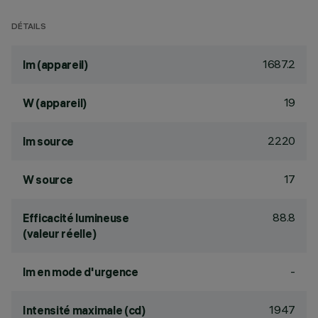
DÉTAILS
1687.2
lm (appareil)
19
W (appareil)
2220
lm source
17
W source
88.8
Efficacité lumineuse
(valeur réelle)
-
lm en mode d'urgence
1947
Intensité maximale (cd)