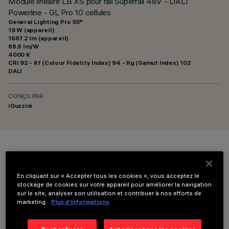
Module linéaire LB XS pour rail Superrail 48V - DALI
Powerline - GL Pro 10 cellules
General Lighting Pro 55°
19 W (appareil)
1687.2 lm (appareil)
88.8 lm/W
4000 K
CRI
92
- Rf (Colour Fidelity Index) 94 - Rg (Gamut Index) 102
DALI
CONÇU PAR
iGuzzini
COULEUR
En cliquant sur « Accepter tous les cookies », vous acceptez le
stockage de cookies sur votre appareil pour améliorer la navigation
sur le site, analyser son utilisation et contribuer à nos efforts de
marketing.
Plus d’informations