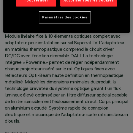
DONNÉES TECHNIQUES
Tout refuser
Autoriser tous les cookies
DERNIÈRE MISE À JOUR: 07/08/2026
Paramètres des cookies
DESCRIPTION
Module linéaire fixe à 10 éléments optiques complet avec
adaptateur pour installation sur rail Superrail LV. L'adaptateur
en matériau thermoplastique comprend le circuit driver
DC/DC avec fonction dimmable DALI. La technologie
intégrée «Powerline» permet de régler indépendamment
chaque projecteur inséré sur le rail. Optiques fixes avec
réflecteurs Opti-Beam haute définition en thermoplastique
métallisé. Malgré les dimensions minimales du produit, la
technologie brevetée du système optique garantit un flux
lumineux élevé optimisé par un filtre diffuseur spécial capable
de limiter sensiblement l'éblouissement direct. Corps principal
en aluminium extrudé. Système rapide de connexion
électrique et mécanique de l'adaptateur sur le rail sans besoin
d'outils.