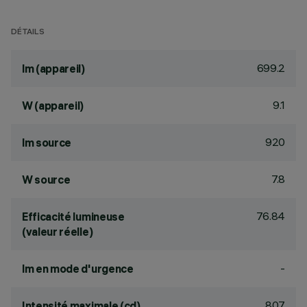
DÉTAILS
699.2
lm (appareil)
9.1
W (appareil)
920
lm source
7.8
W source
76.84
Efficacité lumineuse
(valeur réelle)
-
lm en mode d'urgence
807
Intensité maximale (cd)