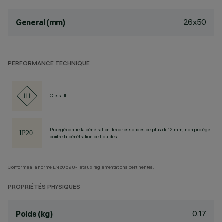
26x50
General (mm)
PERFORMANCE TECHNIQUE
Class III
Protégé contre la pénétration de corps solides de plus de 12 mm, non protégé
contre la pénétration de liquides.
Conforme à la norme EN60598-1 et aux réglementations pertinentes.
PROPRIÉTÉS PHYSIQUES
0.17
Poids (kg)