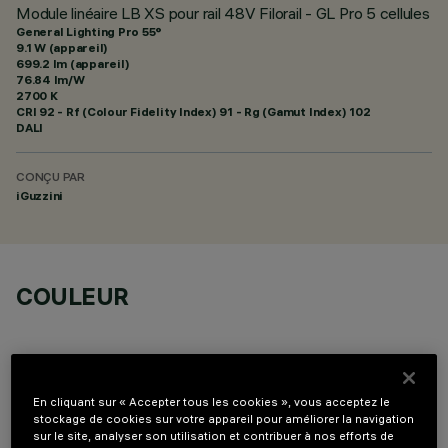
Module linéaire LB XS pour rail 48V Filorail - GL Pro 5 cellules
General Lighting Pro 55°
9.1 W (appareil)
699.2 lm (appareil)
76.84 lm/W
2700 K
CRI
92
- Rf (Colour Fidelity Index) 91 - Rg (Gamut Index) 102
DALI
CONÇU PAR
iGuzzini
COULEUR
En cliquant sur « Accepter tous les cookies », vous acceptez le
stockage de cookies sur votre appareil pour améliorer la navigation
DONNÉES TECHNIQUES
sur le site, analyser son utilisation et contribuer à nos efforts de