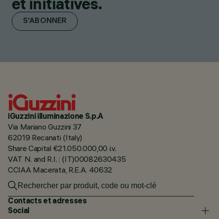
et initiatives.
S'ABONNER
iGuzzini illuminazione S.p.A
Via Mariano Guzzini 37
62019 Recanati (Italy)
Share Capital €21.050.000,00 i.v.
VAT N. and R.I. : (IT)00082630435
CCIAA Macerata, R.E.A. 40632
Contacts et adresses
Social