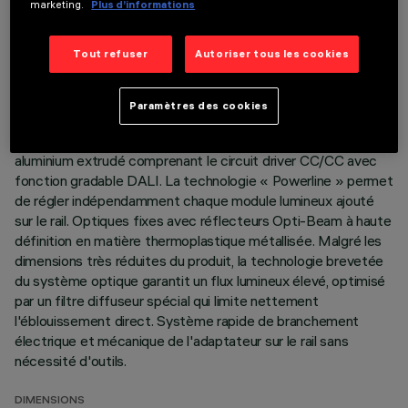
marketing.
Plus d’informations
DERNIÈRE MISE À JOUR: 03/08/2026
Tout refuser
Autoriser tous les cookies
DESCRIPTION
Projecteur linéaire fixe à 5 éléments optiques avec
Paramètres des cookies
adaptateur pour installation sur rail à basse tension 48V
Filorail. Corps principal et groupe technique de dissipation en
aluminium extrudé comprenant le circuit driver CC/CC avec
fonction gradable DALI. La technologie « Powerline » permet
de régler indépendamment chaque module lumineux ajouté
sur le rail. Optiques fixes avec réflecteurs Opti-Beam à haute
définition en matière thermoplastique métallisée. Malgré les
dimensions très réduites du produit, la technologie brevetée
du système optique garantit un flux lumineux élevé, optimisé
par un filtre diffuseur spécial qui limite nettement
l'éblouissement direct. Système rapide de branchement
électrique et mécanique de l'adaptateur sur le rail sans
nécessité d'outils.
DIMENSIONS