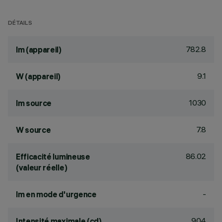
DÉTAILS
782.8
lm (appareil)
9.1
W (appareil)
1030
lm source
7.8
W source
86.02
Efficacité lumineuse
(valeur réelle)
-
lm en mode d'urgence
904
Intensité maximale (cd)