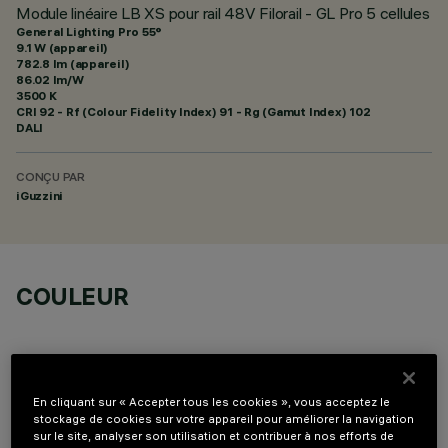
Module linéaire LB XS pour rail 48V Filorail - GL Pro 5 cellules
General Lighting Pro 55°
9.1 W (appareil)
782.8 lm (appareil)
86.02 lm/W
3500 K
CRI
92
- Rf (Colour Fidelity Index) 91 - Rg (Gamut Index) 102
DALI
CONÇU PAR
iGuzzini
COULEUR
En cliquant sur « Accepter tous les cookies », vous acceptez le
stockage de cookies sur votre appareil pour améliorer la navigation
DONNÉES TECHNIQUES
sur le site, analyser son utilisation et contribuer à nos efforts de