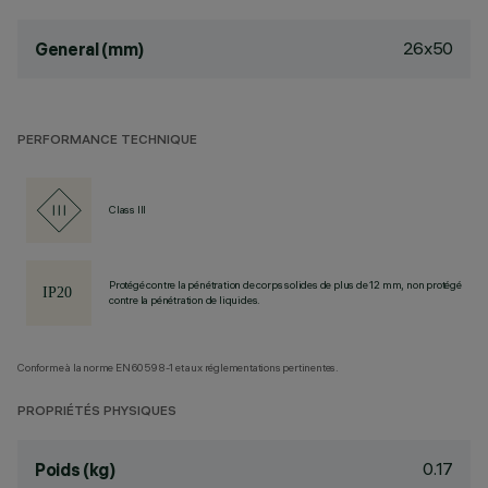
26x50
General (mm)
PERFORMANCE TECHNIQUE
Class III
Protégé contre la pénétration de corps solides de plus de 12 mm, non protégé
contre la pénétration de liquides.
Conforme à la norme EN60598-1 et aux réglementations pertinentes.
PROPRIÉTÉS PHYSIQUES
0.17
Poids (kg)