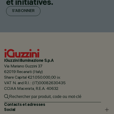
et initiatives.
S'ABONNER
iGuzzini illuminazione S.p.A
Via Mariano Guzzini 37
62019 Recanati (Italy)
Share Capital €21.050.000,00 i.v.
VAT N. and R.I. : (IT)00082630435
CCIAA Macerata, R.E.A. 40632
Contacts et adresses
Social