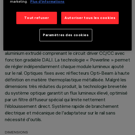
marketing.
Plus d’informations
DERNIÈRE MISE À JOUR: 03/08/2026
Tout refuser
Autoriser tous les cookies
DESCRIPTION
Projecteur linéaire fixe à 5 éléments optiques avec
Paramètres des cookies
adaptateur pour installation sur rail à basse tension 48V
Filorail. Corps principal et groupe technique de dissipation en
aluminium extrudé comprenant le circuit driver CC/CC avec
fonction gradable DALI. La technologie « Powerline » permet
de régler indépendamment chaque module lumineux ajouté
sur le rail. Optiques fixes avec réflecteurs Opti-Beam à haute
définition en matière thermoplastique métallisée. Malgré les
dimensions très réduites du produit, la technologie brevetée
du système optique garantit un flux lumineux élevé, optimisé
par un filtre diffuseur spécial qui limite nettement
l'éblouissement direct. Système rapide de branchement
électrique et mécanique de l'adaptateur sur le rail sans
nécessité d'outils.
DIMENSIONS