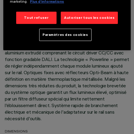
marketing.
Plus d’informations
DERNIÈRE MISE À JOUR: 07/08/2026
Tout refuser
Autoriser tous les cookies
DESCRIPTION
Projecteur linéaire fixe à 5 éléments optiques avec
Paramètres des cookies
adaptateur pour installation sur rail à basse tension 48V
Filorail. Corps principal et groupe technique de dissipation en
aluminium extrudé comprenant le circuit driver CC/CC avec
fonction gradable DALI. La technologie « Powerline » permet
de régler indépendamment chaque module lumineux ajouté
sur le rail. Optiques fixes avec réflecteurs Opti-Beam à haute
définition en matière thermoplastique métallisée. Malgré les
dimensions très réduites du produit, la technologie brevetée
du système optique garantit un flux lumineux élevé, optimisé
par un filtre diffuseur spécial qui limite nettement
l'éblouissement direct. Système rapide de branchement
électrique et mécanique de l'adaptateur sur le rail sans
nécessité d'outils.
DIMENSIONS