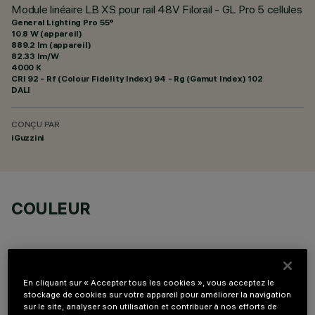
Module linéaire LB XS pour rail 48V Filorail - GL Pro 5 cellules
General Lighting Pro 55°
10.8 W (appareil)
889.2 lm (appareil)
82.33 lm/W
4000 K
CRI
92
- Rf (Colour Fidelity Index) 94 - Rg (Gamut Index) 102
DALI
CONÇU PAR
iGuzzini
COULEUR
En cliquant sur « Accepter tous les cookies », vous acceptez le
stockage de cookies sur votre appareil pour améliorer la navigation
DONNÉES TECHNIQUES
sur le site, analyser son utilisation et contribuer à nos efforts de