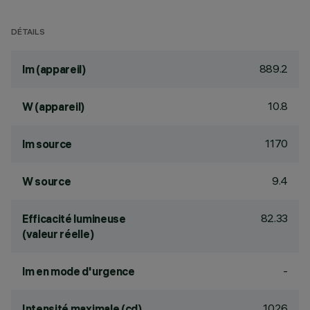
DÉTAILS
889.2
lm (appareil)
10.8
W (appareil)
1170
lm source
9.4
W source
82.33
Efficacité lumineuse
(valeur réelle)
-
lm en mode d'urgence
1026
Intensité maximale (cd)