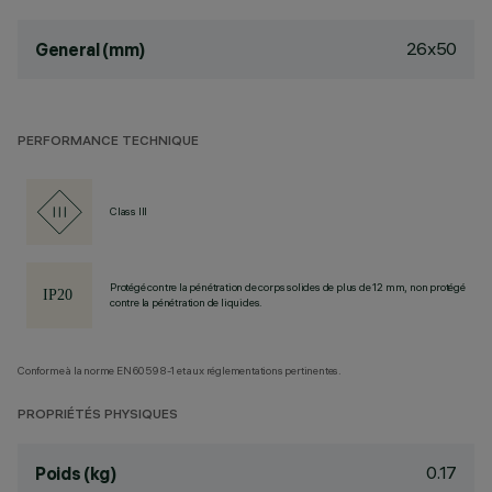
26x50
General (mm)
PERFORMANCE TECHNIQUE
Class III
Protégé contre la pénétration de corps solides de plus de 12 mm, non protégé
contre la pénétration de liquides.
Conforme à la norme EN60598-1 et aux réglementations pertinentes.
PROPRIÉTÉS PHYSIQUES
0.17
Poids (kg)