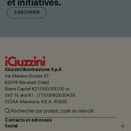
et initiatives.
S'ABONNER
iGuzzini illuminazione S.p.A
Via Mariano Guzzini 37
62019 Recanati (Italy)
Share Capital €21.050.000,00 i.v.
VAT N. and R.I. : (IT)00082630435
CCIAA Macerata, R.E.A. 40632
Contacts et adresses
Social