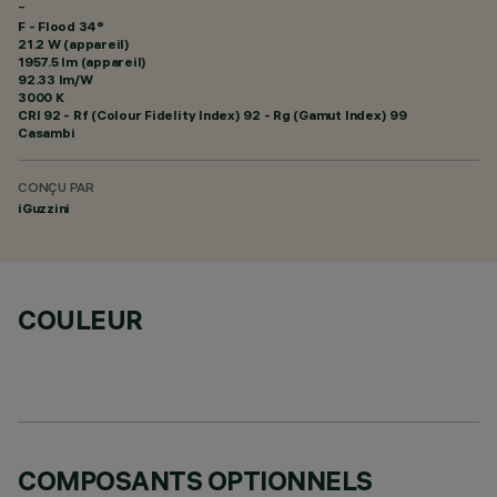
-
F - Flood 34°
21.2 W (appareil)
1957.5 lm (appareil)
92.33 lm/W
3000 K
CRI
92
- Rf (Colour Fidelity Index) 92 - Rg (Gamut Index) 99
Casambi
CONÇU PAR
iGuzzini
COULEUR
COMPOSANTS OPTIONNELS