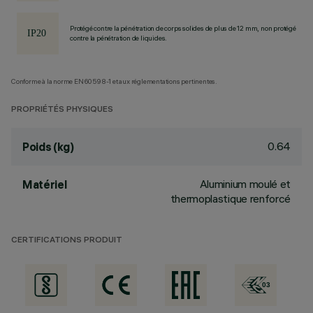
Protégé contre la pénétration de corps solides de plus de 12 mm, non protégé
contre la pénétration de liquides.
Conforme à la norme EN60598-1 et aux réglementations pertinentes.
PROPRIÉTÉS PHYSIQUES
0.64
Poids (kg)
Aluminium moulé et
Matériel
thermoplastique renforcé
CERTIFICATIONS PRODUIT