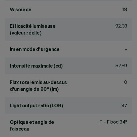
18
W source
92.33
Efficacité lumineuse
(valeur réelle)
-
lm en mode d'urgence
5759
Intensité maximale (cd)
0
Flux total émis au-dessus
d'un angle de 90° (lm)
87
Light output ratio (LOR)
F - Flood 34°
Optique et angle de
faisceau