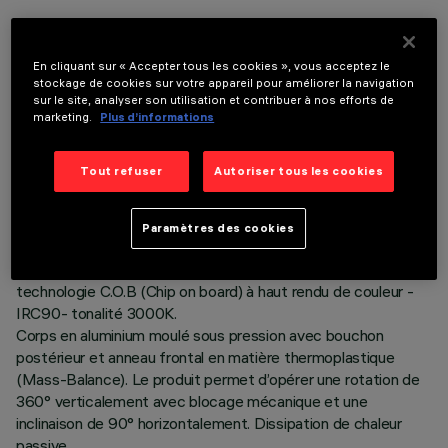
En cliquant sur « Accepter tous les cookies », vous acceptez le
stockage de cookies sur votre appareil pour améliorer la navigation
sur le site, analyser son utilisation et contribuer à nos efforts de
marketing.
Plus d’informations
DONNÉES TECHNIQUES
DERNIÈRE MISE À JOUR: 06/08/2026
Tout refuser
Autoriser tous les cookies
DESCRIPTION
Paramètres des cookies
Projecteur orientable Ø73 avec adaptateur pour installation
sur patère ou rail à tension de réseau. Source LED à
technologie C.O.B (Chip on board) à haut rendu de couleur -
IRC90- tonalité 3000K.
Corps en aluminium moulé sous pression avec bouchon
postérieur et anneau frontal en matière thermoplastique
(Mass-Balance). Le produit permet d’opérer une rotation de
360° verticalement avec blocage mécanique et une
inclinaison de 90° horizontalement. Dissipation de chaleur
passive.