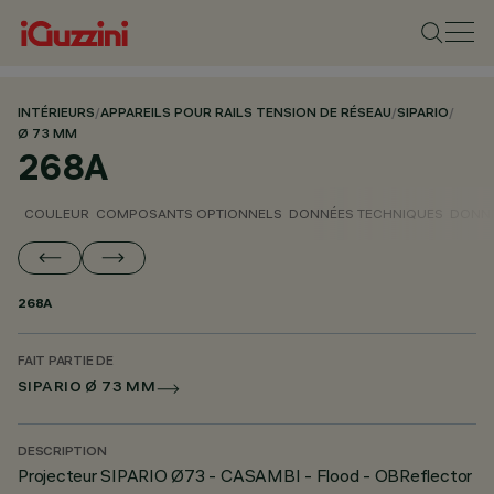
INTÉRIEURS
/
APPAREILS POUR RAILS TENSION DE RÉSEAU
/
SIPARIO
/
Ø 73 MM
268A
COULEUR
COMPOSANTS OPTIONNELS
DONNÉES TECHNIQUES
DONNÉ
268A
FAIT PARTIE DE
SIPARIO Ø 73 MM
DESCRIPTION
Projecteur SIPARIO Ø73 - CASAMBI - Flood - OBReflector