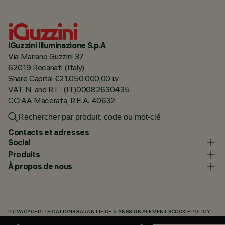
iGuzzini illuminazione S.p.A
Via Mariano Guzzini 37
62019 Recanati (Italy)
Share Capital €21.050.000,00 i.v.
VAT N. and R.I. : (IT)00082630435
CCIAA Macerata, R.E.A. 40632
Contacts et adresses
Social
Produits
À propos de nous
PRIVACY
CERTIFICATIONS
GARANTIE DE 5 ANS
SIGNALEMENTS
COOKIE POLICY
ACCESSIBILITY STATEMENT
NOS CODES
KNOWLEDGE BASE (LOGIN REQUIRED)