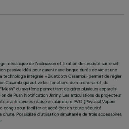
 mécanique de l'inclinaison et fixation de sécurité sur le rail
n passive idéal pour garantir une longue durée de vie et une
. La technologie intégrée «Bluetooth Casambi» permet de régler
ion Casambi qui active les fonctions de marche-arrêt, de
au "Mesh" du système permettant de gérer plusieurs appareils.
ation de Push Notification Jiminy. Les articulations du projecteur
cteur anti-rayures réalisé en aluminium P.V.D (Physical Vapour
conçu pour faciliter et accélérer en toute sécurité
hute. Possibilité d'utilisation simultanée de trois accessoires
r.