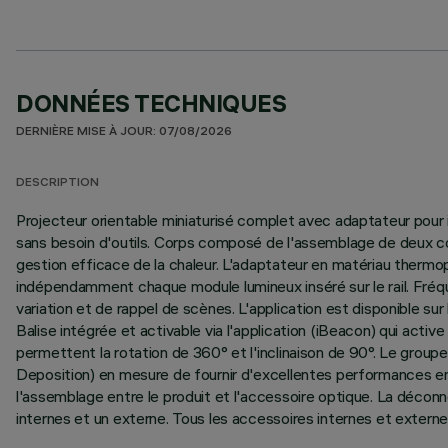
DONNÉES TECHNIQUES
DERNIÈRE MISE À JOUR: 07/08/2026
DESCRIPTION
Projecteur orientable miniaturisé complet avec adaptateur pour ins
sans besoin d'outils. Corps composé de l'assemblage de deux coq
gestion efficace de la chaleur. L'adaptateur en matériau thermo
indépendamment chaque module lumineux inséré sur le rail. Fréqu
variation et de rappel de scènes. L'application est disponible s
Balise intégrée et activable via l'application (iBeacon) qui active
permettent la rotation de 360° et l'inclinaison de 90°. Le groupe
Deposition) en mesure de fournir d'excellentes performances en
l'assemblage entre le produit et l'accessoire optique. La décon
internes et un externe. Tous les accessoires internes et externes