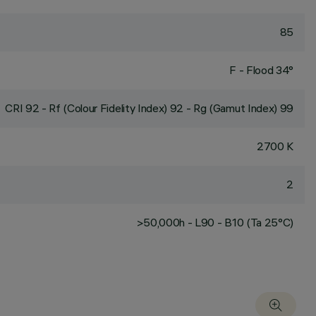
85
F - Flood 34°
CRI
92
- Rf (Colour Fidelity Index) 92 - Rg (Gamut Index) 99
2700 K
2
>50,000h - L90 - B10 (Ta 25°C)