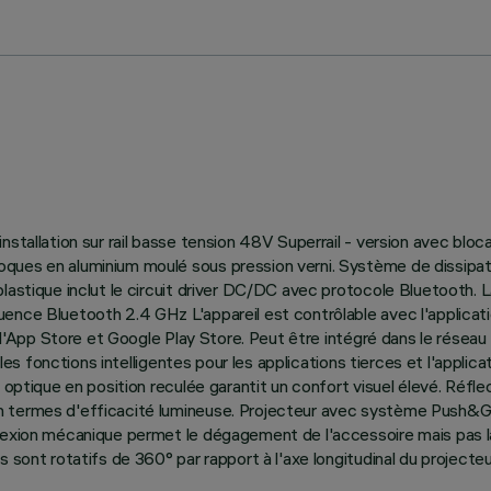
tallation sur rail basse tension 48V Superrail - version avec blocage
ues en aluminium moulé sous pression verni. Système de dissipatio
plastique inclut le circuit driver DC/DC avec protocole Bluetooth
ence Bluetooth 2.4 GHz L'appareil est contrôlable avec l'applicat
ur l'App Store et Google Play Store. Peut être intégré dans le rése
 les fonctions intelligentes pour les applications tierces et l'applic
 optique en position reculée garantit un confort visuel élevé. Réfle
 termes d'efficacité lumineuse. Projecteur avec système Push&Go 
nexion mécanique permet le dégagement de l'accessoire mais pas la c
 sont rotatifs de 360° par rapport à l'axe longitudinal du projecteu