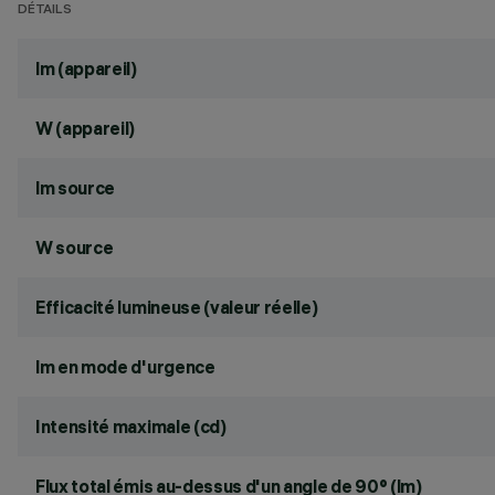
DÉTAILS
lm (appareil)
W (appareil)
lm source
W source
Efficacité lumineuse (valeur réelle)
lm en mode d'urgence
Intensité maximale (cd)
Flux total émis au-dessus d'un angle de 90° (lm)