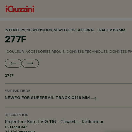
INTÉRIEURS
/
SUSPENSIONS
/
NEWFO
/
FOR SUPERRAIL TRACK Ø116 MM
277F
COULEUR
ACCESSOIRES REQUIS
DONNÉES TECHNIQUES
DONNÉES P
277F
FAIT PARTIE DE
NEWFO FOR SUPERRAIL TRACK Ø116 MM
DESCRIPTION
Projecteur Spot LV Ø 116 - Casambi - Réflecteur
F - Flood 34°
22.3 W (appareil)