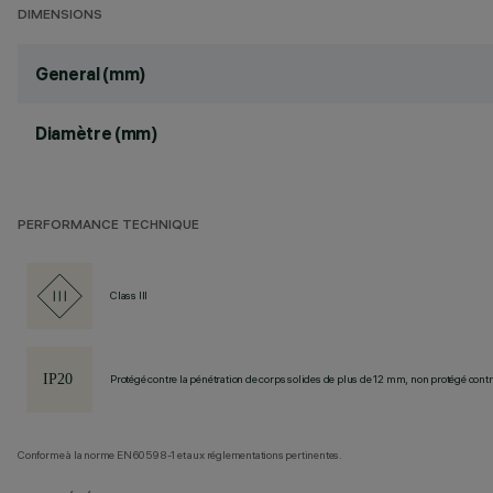
DIMENSIONS
General (mm)
Diamètre (mm)
PERFORMANCE TECHNIQUE
Class III
Protégé contre la pénétration de corps solides de plus de 12 mm, non protégé contre
Conforme à la norme EN60598-1 et aux réglementations pertinentes.