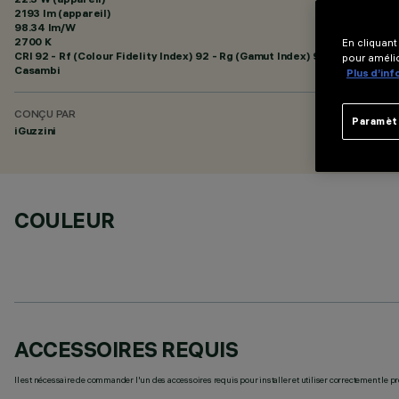
2193 lm (appareil)
98.34 lm/W
2700 K
En cliquant
CRI
92
- Rf (Colour Fidelity Index) 92 - Rg (Gamut Index) 99
pour amélio
Casambi
Plus d’in
CONÇU PAR
Paramèt
iGuzzini
COULEUR
ACCESSOIRES REQUIS
Il est nécessaire de commander l'un des accessoires requis pour installer et utiliser correctement le pr