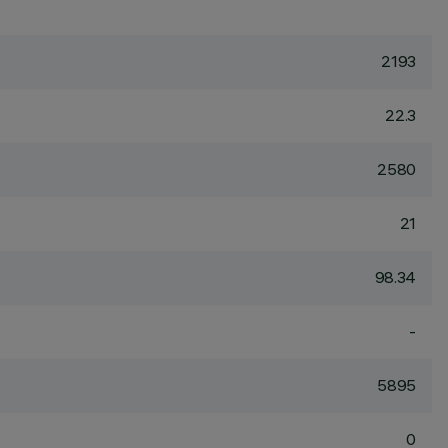
2193
22.3
2580
21
98.34
-
5895
0