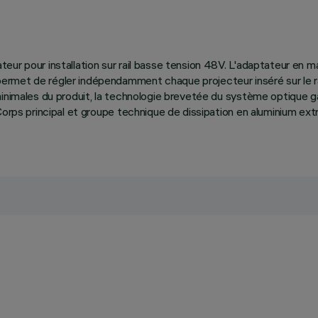
ur pour installation sur rail basse tension 48V. L'adaptateur en m
ermet de régler indépendamment chaque projecteur inséré sur le ra
inimales du produit, la technologie brevetée du système optique gara
 Corps principal et groupe technique de dissipation en aluminium e