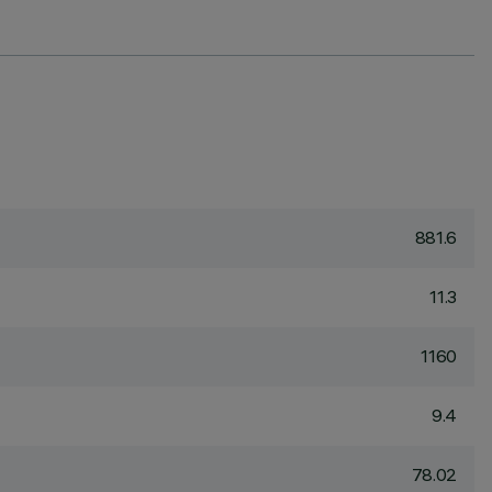
881.6
11.3
1160
9.4
78.02