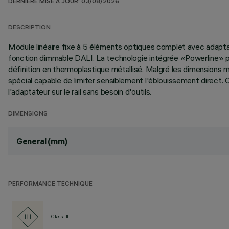
DERNIÈRE MISE À JOUR: 03/08/2026
DESCRIPTION
Module linéaire fixe à 5 éléments optiques complet avec adaptate
fonction dimmable DALI. La technologie intégrée «Powerline» p
définition en thermoplastique métallisé. Malgré les dimensions m
spécial capable de limiter sensiblement l'éblouissement direct.
l'adaptateur sur le rail sans besoin d'outils.
DIMENSIONS
General (mm)
PERFORMANCE TECHNIQUE
Class III