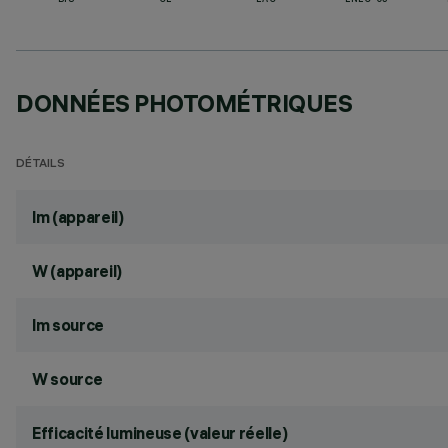
BIS
CE
EAC
ENEC-03
DONNÉES PHOTOMÉTRIQUES
DÉTAILS
lm (appareil)
W (appareil)
lm source
W source
Efficacité lumineuse (valeur réelle)