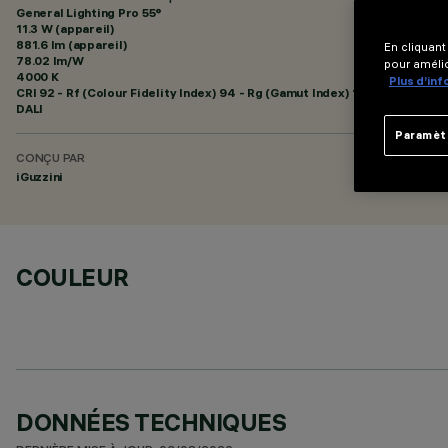
General Lighting Pro 55°
11.3 W (appareil)
881.6 lm (appareil)
En cliquant
78.02 lm/W
pour amélio
4000 K
Plus d’in
CRI
92
- Rf (Colour Fidelity Index) 94 - Rg (Gamut Index) 102
DALI
Paramèt
CONÇU PAR
iGuzzini
COULEUR
DONNÉES TECHNIQUES