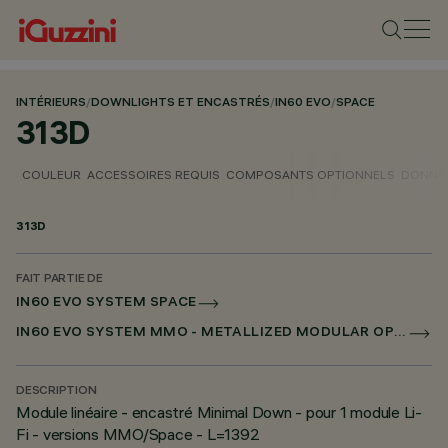
INTÉRIEURS
/
DOWNLIGHTS ET ENCASTRÉS
/
IN60 EVO
/
SPACE
313D
COULEUR
ACCESSOIRES REQUIS
COMPOSANTS OPTIONNELS
DONNÉE
313D
FAIT PARTIE DE
IN60 EVO SYSTEM SPACE
IN60 EVO SYSTEM MMO - METALLIZED MODULAR OPTIC
DESCRIPTION
Module linéaire - encastré Minimal Down - pour 1 module Li-
Fi - versions MMO/Space - L=1392