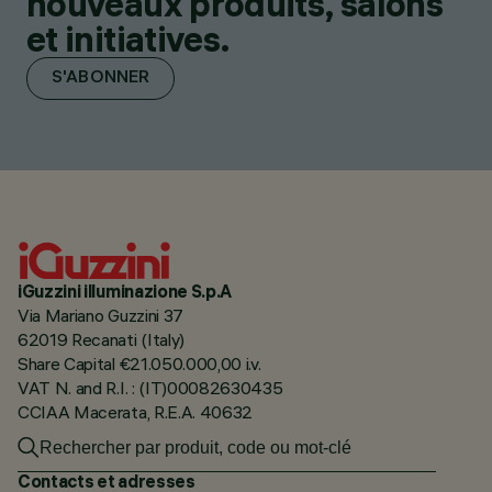
nouveaux produits, salons
et initiatives.
S'ABONNER
iGuzzini illuminazione S.p.A
Via Mariano Guzzini 37
62019 Recanati (Italy)
Share Capital €21.050.000,00 i.v.
VAT N. and R.I. : (IT)00082630435
CCIAA Macerata, R.E.A. 40632
Contacts et adresses