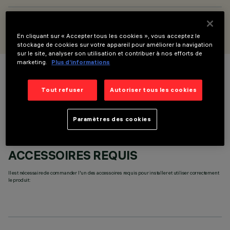
CONÇU PAR
iGuzzini
En cliquant sur « Accepter tous les cookies », vous acceptez le
stockage de cookies sur votre appareil pour améliorer la navigation
sur le site, analyser son utilisation et contribuer à nos efforts de
marketing.
Plus d’informations
COULEUR
Tout refuser
Autoriser tous les cookies
Paramètres des cookies
ACCESSOIRES REQUIS
Il est nécessaire de commander l'un des accessoires requis pour installer et utiliser correctement
le produit: