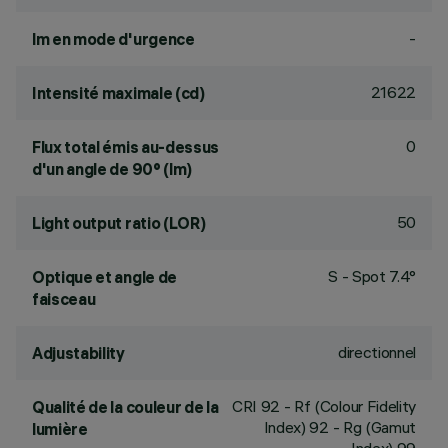
-
lm en mode d'urgence
21622
Intensité maximale (cd)
0
Flux total émis au-dessus
d'un angle de 90° (lm)
50
Light output ratio (LOR)
S - Spot 7.4°
Optique et angle de
faisceau
directionnel
Adjustability
CRI
92
- Rf (Colour Fidelity
Qualité de la couleur de la
Index) 92 - Rg (Gamut
lumière