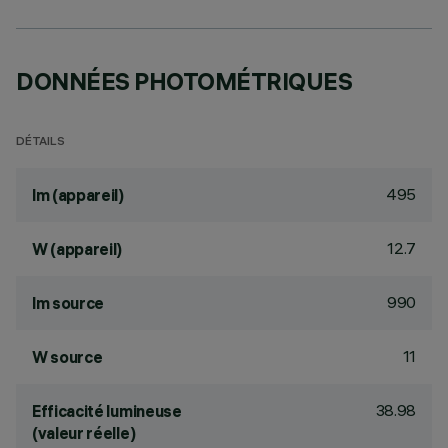
DONNÉES PHOTOMÉTRIQUES
DÉTAILS
495
lm (appareil)
12.7
W (appareil)
990
lm source
11
W source
38.98
Efficacité lumineuse
(valeur réelle)