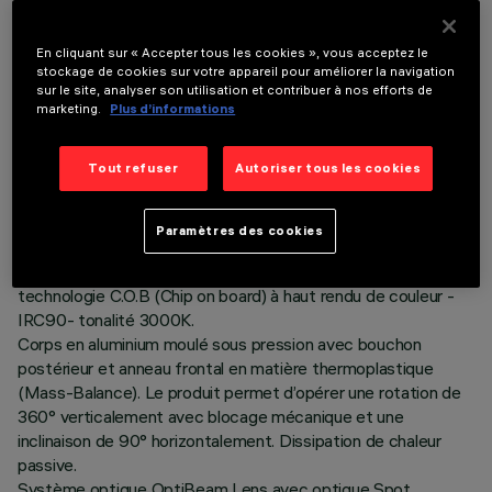
En cliquant sur « Accepter tous les cookies », vous acceptez le
stockage de cookies sur votre appareil pour améliorer la navigation
sur le site, analyser son utilisation et contribuer à nos efforts de
marketing.
Plus d’informations
DONNÉES TECHNIQUES
DERNIÈRE MISE À JOUR: 06/08/2026
Tout refuser
Autoriser tous les cookies
DESCRIPTION
Paramètres des cookies
Projecteur orientable Ø86 avec adaptateur pour installation
sur patère ou rail à tension de réseau. Source LED à
technologie C.O.B (Chip on board) à haut rendu de couleur -
IRC90- tonalité 3000K.
Corps en aluminium moulé sous pression avec bouchon
postérieur et anneau frontal en matière thermoplastique
(Mass-Balance). Le produit permet d’opérer une rotation de
360° verticalement avec blocage mécanique et une
inclinaison de 90° horizontalement. Dissipation de chaleur
passive.
Système optique OptiBeam Lens avec optique Spot.