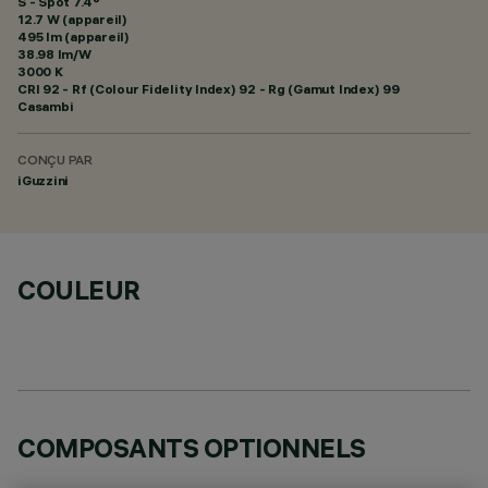
S - Spot 7.4°
12.7 W (appareil)
495 lm (appareil)
38.98 lm/W
3000 K
CRI
92
- Rf (Colour Fidelity Index) 92 - Rg (Gamut Index) 99
Casambi
CONÇU PAR
iGuzzini
COULEUR
COMPOSANTS OPTIONNELS