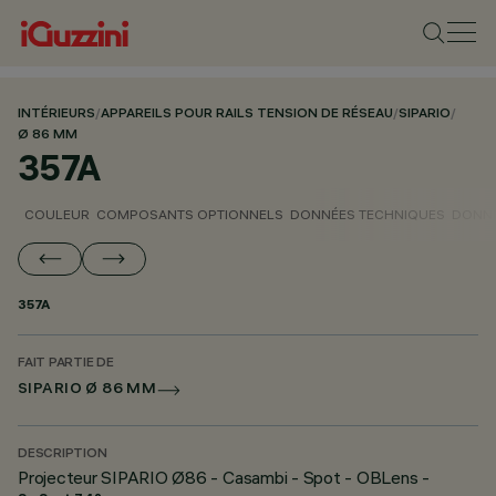
INTÉRIEURS
/
APPAREILS POUR RAILS TENSION DE RÉSEAU
/
SIPARIO
/
Ø 86 MM
357A
COULEUR
COMPOSANTS OPTIONNELS
DONNÉES TECHNIQUES
DONNÉ
357A
FAIT PARTIE DE
SIPARIO Ø 86 MM
DESCRIPTION
Projecteur SIPARIO Ø86 - Casambi - Spot - OBLens -