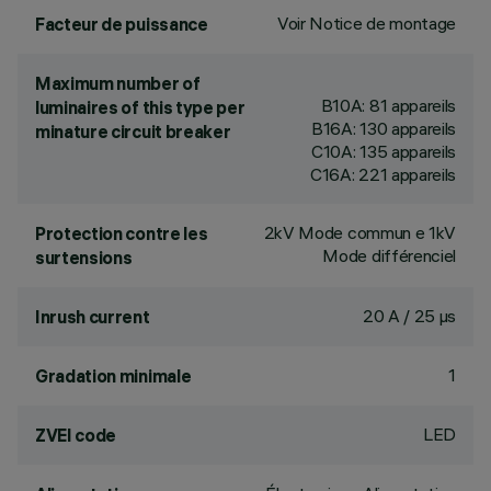
Voir Notice de montage
Facteur de puissance
Maximum number of
B10A: 81 appareils
luminaires of this type per
B16A: 130 appareils
minature circuit breaker
C10A: 135 appareils
C16A: 221 appareils
2kV Mode commun e 1kV
Protection contre les
Mode différenciel
surtensions
20 A / 25 µs
Inrush current
1
Gradation minimale
LED
ZVEI code