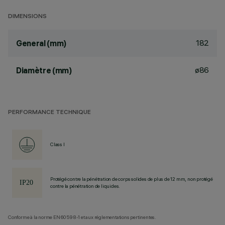
DIMENSIONS
182
General (mm)
ø86
Diamètre (mm)
PERFORMANCE TECHNIQUE
Class I
Protégé contre la pénétration de corps solides de plus de 12 mm, non protégé
contre la pénétration de liquides.
Conforme à la norme EN60598-1 et aux réglementations pertinentes.