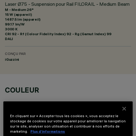
Laser Ø75 - Suspension pour Rail FILORAIL - Medium Beam
M - Medium 26°
15 W (appareil)
1487.5 lm (appareil)
99.17 lm/W
3000 K
CRI
92
- Rf (Colour Fidelity Index) 92 - Rg (Gamut Index) 99
DALI
CONÇU PAR
iGuzzini
COULEUR
En cliquant sur « Accepter tous les cookies », vous acceptez le
stockage de cookies sur votre appareil pour améliorer la navigation
sur le site, analyser son utilisation et contribuer à nos efforts de
COMPOSANTS OPTIONNELS
marketing.
Plus d’informations