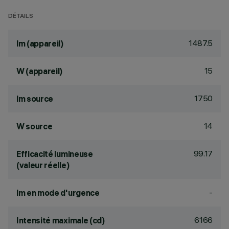
DÉTAILS
1487.5
lm (appareil)
15
W (appareil)
1750
lm source
14
W source
99.17
Efficacité lumineuse
(valeur réelle)
-
lm en mode d'urgence
6166
Intensité maximale (cd)