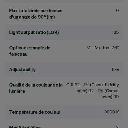
0
Flux total émis au-dessus
d'un angle de 90° (lm)
85
Light output ratio (LOR)
M - Medium 26°
Optique et angle de
faisceau
fixe
Adjustability
CRI
92
- Rf (Colour Fidelity
Qualité de la couleur de la
Index) 92 - Rg (Gamut
lumière
Index) 99
3000 K
Température de couleur
2
MacAdam Step