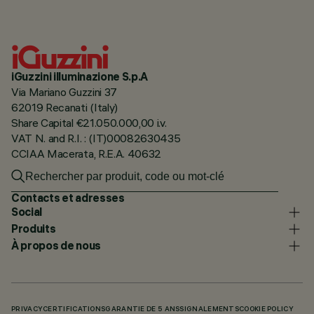
iGuzzini illuminazione S.p.A
Via Mariano Guzzini 37
62019 Recanati (Italy)
Share Capital €21.050.000,00 i.v.
VAT N. and R.I. : (IT)00082630435
CCIAA Macerata, R.E.A. 40632
Contacts et adresses
Social
Produits
À propos de nous
PRIVACY
CERTIFICATIONS
GARANTIE DE 5 ANS
SIGNALEMENTS
COOKIE POLICY