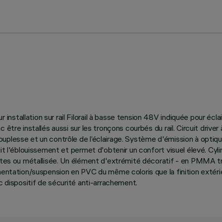
stallation sur rail Filorail à basse tension 48V indiquée pour écl
 être installés aussi sur les tronçons courbés du rail. Circuit driv
uplesse et un contrôle de l’éclairage. Système d'émission à optique
it l'éblouissement et permet d'obtenir un confort visuel élevé. Cyli
intes ou métallisée. Un élément d'extrémité décoratif - en PMMA t
imentation/suspension en PVC du même coloris que la finition extér
c dispositif de sécurité anti-arrachement.