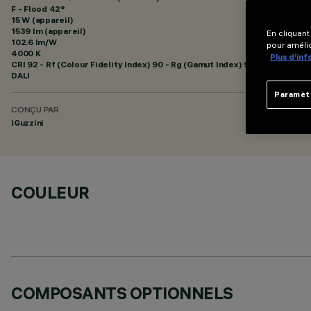
F - Flood 42°
15 W (appareil)
1539 lm (appareil)
En cliquant
102.6 lm/W
pour amélio
4000 K
Plus d’in
CRI
92
- Rf (Colour Fidelity Index) 90 - Rg (Gamut Index) 98
DALI
Paramèt
CONÇU PAR
iGuzzini
COULEUR
COMPOSANTS OPTIONNELS