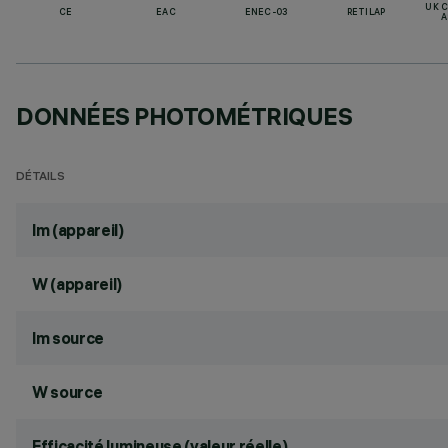
UK 
CE
EAC
ENEC-03
RETILAP
A
DONNÉES PHOTOMÉTRIQUES
DÉTAILS
lm (appareil)
W (appareil)
lm source
W source
Efficacité lumineuse (valeur réelle)