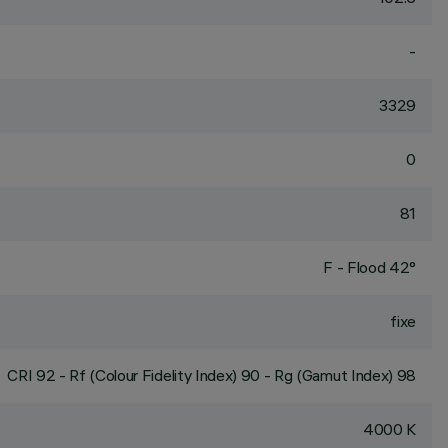
-
3329
0
81
F - Flood 42°
fixe
CRI
92
- Rf (Colour Fidelity Index) 90 - Rg (Gamut Index) 98
4000 K