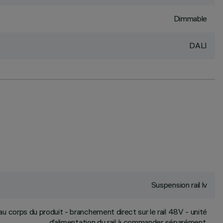
Dimmable
DALI
Suspension rail lv
 corps du produit - branchement direct sur le rail 48V - unité
d’alimentation du rail à commander séparément.