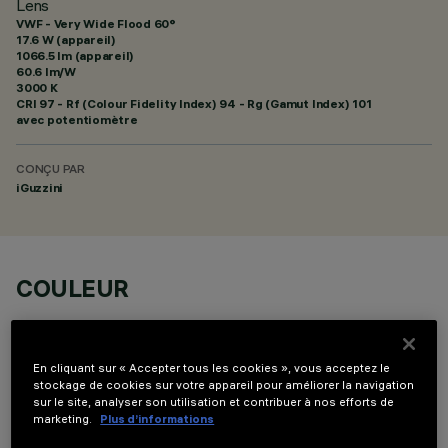
Lens
VWF - Very Wide Flood 60°
17.6 W (appareil)
1066.5 lm (appareil)
60.6 lm/W
3000 K
CRI
97
- Rf (Colour Fidelity Index) 94 - Rg (Gamut Index) 101
avec potentiomètre
CONÇU PAR
iGuzzini
COULEUR
En cliquant sur « Accepter tous les cookies », vous acceptez le
stockage de cookies sur votre appareil pour améliorer la navigation
sur le site, analyser son utilisation et contribuer à nos efforts de
marketing.
Plus d’informations
COMPOSANTS OPTIONNELS