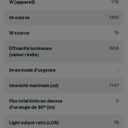
17.6
W (appareil)
1350
lm source
15
W source
60.6
Efficacité lumineuse
(valeur réelle)
-
lm en mode d'urgence
1147
Intensité maximale (cd)
0
Flux total émis au-dessus
d'un angle de 90° (lm)
79
Light output ratio (LOR)