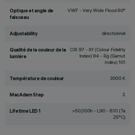
VWF - Very Wide Flood 60°
Optique et angle de
faisceau
directionnel
Adjustability
CRI
97
- Rf (Colour Fidelity
Qualité de la couleur de la
Index) 94 - Rg (Gamut
lumière
Index) 101
3000 K
Température de couleur
2
MacAdam Step
>50,000h - L90 - B10 (Ta
Lifetime LED 1
25°C)