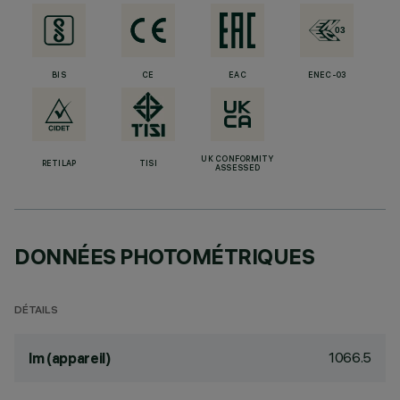
BIS
CE
EAC
ENEC-03
UK CONFORMITY
RETILAP
TISI
ASSESSED
DONNÉES PHOTOMÉTRIQUES
DÉTAILS
1066.5
lm (appareil)