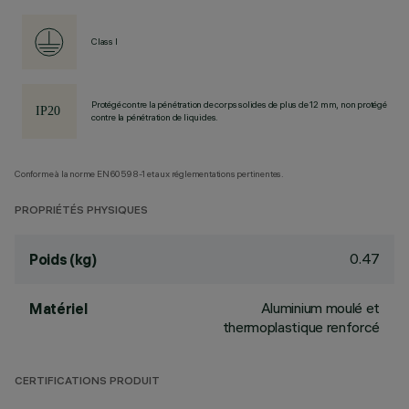
Class I
Protégé contre la pénétration de corps solides de plus de 12 mm, non protégé
contre la pénétration de liquides.
Conforme à la norme EN60598-1 et aux réglementations pertinentes.
PROPRIÉTÉS PHYSIQUES
0.47
Poids (kg)
Aluminium moulé et
Matériel
thermoplastique renforcé
CERTIFICATIONS PRODUIT