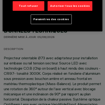
Tout refuser
Autoriser tous les cookies
Paramètres des cookies
DONNÉES TECHNIQUES
DERNIÈRE MISE À JOUR: 05/08/2026
DESCRIPTION
Projecteur orientable Ø73 avec adaptateur pour installation
sur embase ou rail tension secteur. Source LED avec
technologie C.O.B (Chip on board) à haut rendu des couleurs -
CRI97- tonalité 3000K. Corps réalisé en fonderie d'aluminium
sous pression avec bouchon arrière et anneau frontal en
matériau thermoplastique (Mass-Balance). Le produit permet
une rotation de 360° autour de l'axe vertical avec blocage
mécanique et une inclinaison de 90° par rapport au plan
horizontal. Dissipation de la chaleur passive. Système optique
OptiBeam Lens avec optique VeryWideFlood. Alimentation