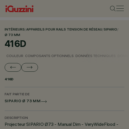
INTÉRIEURS
/
APPAREILS POUR RAILS TENSION DE RÉSEAU
/
SIPARIO
/
Ø 73 MM
416D
COULEUR
COMPOSANTS OPTIONNELS
DONNÉES TECHNIQUES
DONNÉ
416D
FAIT PARTIE DE
SIPARIO Ø 73 MM
DESCRIPTION
Projecteur SIPARIO Ø73 - Manual Dim - VeryWideFlood -