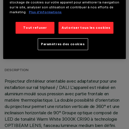
stockage de cookies sur votre appareil pour améliorer la navigation
COMPOSANTS OPTIONNELS
sur le site, analyser son utilisation et contribuer à nos efforts de
marketing.
Plus d’informations
Tout refuser
Autoriser tous les cookies
Paramètres des cookies
DONNÉES TECHNIQUES
DERNIÈRE MISE À JOUR: 06/08/2026
DESCRIPTION
Projecteur d’intérieur orientable avec adaptateur pour une
installation sur rail triphasé / DALI L'appareil est réalisé en
aluminium moulé sous pression avec partie frontale en
matière thermoplastique. La double possibilité d'orientation
du projecteur permet une rotation verticale de 360° et une
inclinaison horizontale de 90° Groupe optique composé de
LED de tonalité Warm White 3000K CRI90 à technologie
OPTIBEAM LENS, faisceau lumineux medium bien défini.