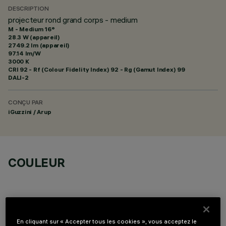
DESCRIPTION
projecteur rond grand corps - medium
M - Medium 16°
28.3 W (appareil)
2749.2 lm (appareil)
97.14 lm/W
3000 K
CRI
92
- Rf (Colour Fidelity Index) 92 - Rg (Gamut Index) 99
DALI-2
CONÇU PAR
iGuzzini / Arup
COULEUR
En cliquant sur « Accepter tous les cookies », vous acceptez le