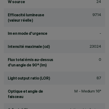
24
W source
97.14
Efficacité lumineuse
(valeur réelle)
-
lm en mode d'urgence
23024
Intensité maximale (cd)
0
Flux total émis au-dessus
d'un angle de 90° (lm)
87
Light output ratio (LOR)
M - Medium 16°
Optique et angle de
faisceau