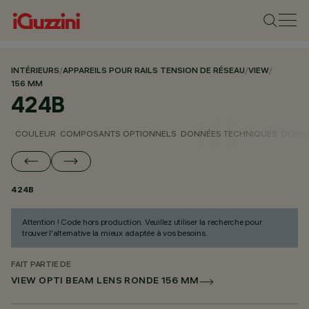
INTÉRIEURS
/
APPAREILS POUR RAILS TENSION DE RÉSEAU
/
VIEW
/
156 MM
424B
COULEUR
COMPOSANTS OPTIONNELS
DONNÉES TECHNIQUES
DONNÉ
424B
Attention ! Code hors production. Veuillez utiliser la recherche pour
trouver l'alternative la mieux adaptée à vos besoins.
FAIT PARTIE DE
VIEW OPTI BEAM LENS RONDE 156 MM