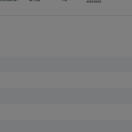
ECOPASSPORT
RETILAP
TISI
ASSESSED