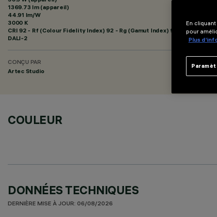
1369.73 lm (appareil)
44.91 lm/W
3000 K
En cliquant
CRI
92
- Rf (Colour Fidelity Index) 92 - Rg (Gamut Index) 99
pour amélio
DALI-2
Plus d’in
CONÇU PAR
Paramèt
Artec Studio
COULEUR
DONNÉES TECHNIQUES
DERNIÈRE MISE À JOUR: 06/08/2026