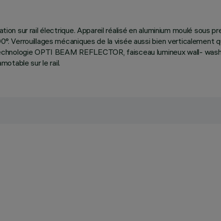
ation sur rail électrique. Appareil réalisé en aluminium moulé sous p
e 90°. Verrouillages mécaniques de la visée aussi bien verticaleme
echnologie OPTI BEAM REFLECTOR, faisceau lumineux wall- washer p
otable sur le rail.