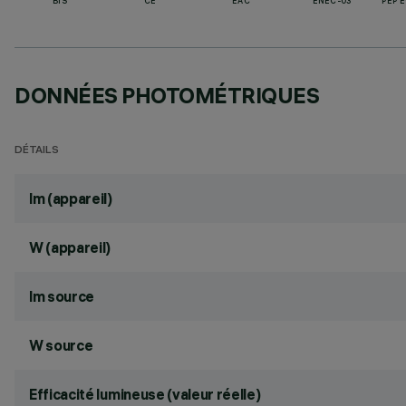
BIS
CE
EAC
ENEC-03
PEP 
DONNÉES PHOTOMÉTRIQUES
DÉTAILS
lm (appareil)
W (appareil)
lm source
W source
Efficacité lumineuse (valeur réelle)