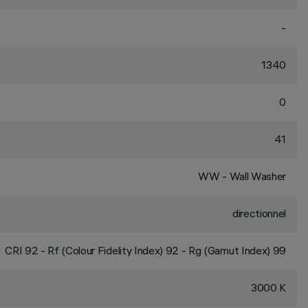
-
1340
0
41
WW - Wall Washer
directionnel
CRI
92
- Rf (Colour Fidelity Index) 92 - Rg (Gamut Index) 99
3000 K