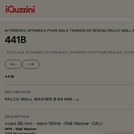
INTÉRIEURS
/
APPAREILS POUR RAILS TENSION DE RÉSEAU
/
PALCO
/
WALL 
441B
COULEUR
DONNÉES TECHNIQUES
DONNÉES PHOTOMÉTRIQUES
DONN
441B
FAIT PARTIE DE
PALCO WALL WASHER Ø 86 MM
DESCRIPTION
corps 86 mm - warm White -Wall Washer- DALI
WW - Wall Washer
30.5 W (appareil)