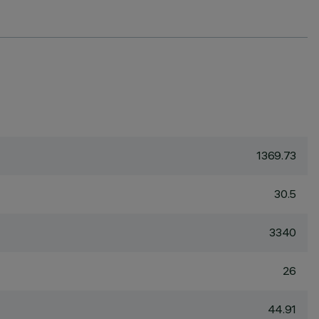
1369.73
30.5
3340
26
44.91