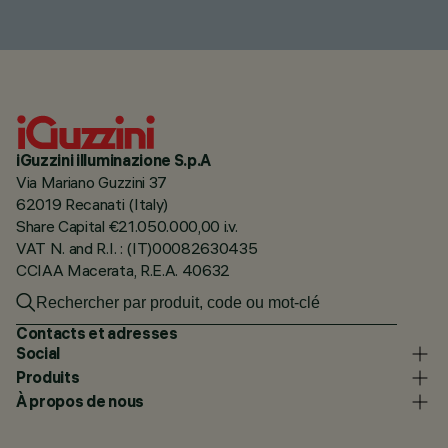
iGuzzini illuminazione S.p.A
Via Mariano Guzzini 37
62019 Recanati (Italy)
Share Capital €21.050.000,00 i.v.
VAT N. and R.I. : (IT)00082630435
CCIAA Macerata, R.E.A. 40632
Contacts et adresses
Social
Produits
À propos de nous