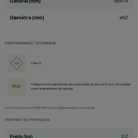
56x75
General (mm)
ø62
Diamètre (mm)
PERFORMANCE TECHNIQUE
Class III
Protégé contre la pénétration de corps solides de plus de 12 mm, non protégé
contre la pénétration de liquides.
Conforme à la norme EN60598-1 et aux réglementations pertinentes.
PROPRIÉTÉS PHYSIQUES
0.2
Poids (kg)