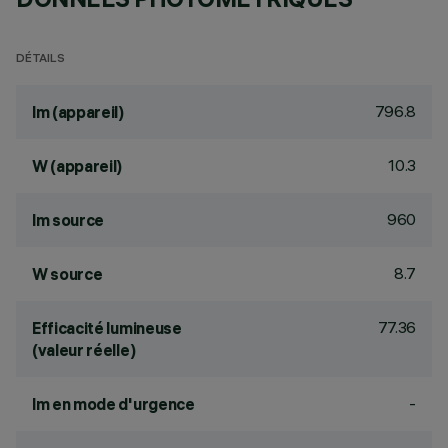
DÉTAILS
796.8
lm (appareil)
10.3
W (appareil)
960
lm source
8.7
W source
77.36
Efficacité lumineuse
(valeur réelle)
-
lm en mode d'urgence