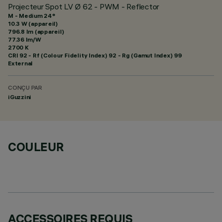
Projecteur Spot LV Ø 62 - PWM - Reflector
M - Medium 24°
10.3 W (appareil)
796.8 lm (appareil)
77.36 lm/W
2700 K
CRI
92
- Rf (Colour Fidelity Index) 92 - Rg (Gamut Index) 99
External
CONÇU PAR
iGuzzini
COULEUR
ACCESSOIRES REQUIS