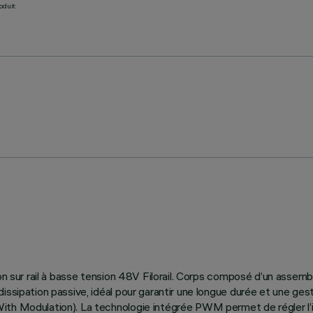
oduit:
tion sur rail à basse tension 48V Filorail. Corps composé d’un asse
issipation passive, idéal pour garantir une longue durée et une ges
ith Modulation). La technologie intégrée PWM permet de régler l’i