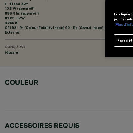
F - Flood 42°
10.3 W (appareil)
896.4 lm (appareil)
En cliquant
87.03 lm/W
pour amélio
4000 K
Plus d’in
CRI
92
- Rf (Colour Fidelity Index) 90 - Rg (Gamut Index) 98
External
Paramèt
CONÇU PAR
iGuzzini
COULEUR
ACCESSOIRES REQUIS