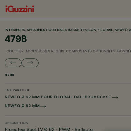
INTÉRIEURS
/
APPAREILS POUR RAILS BASSE TENSION
/
FILORAIL
/
NEWFO Ø
479B
COULEUR
ACCESSOIRES REQUIS
COMPOSANTS OPTIONNELS
DONNÉE
479B
FAIT PARTIE DE
NEWFO Ø 62 MM POUR FILORAIL DALI BROADCAST
NEWFO Ø 62 MM
DESCRIPTION
Projecteur Spot LV Ø 62 - PWM - Reflector