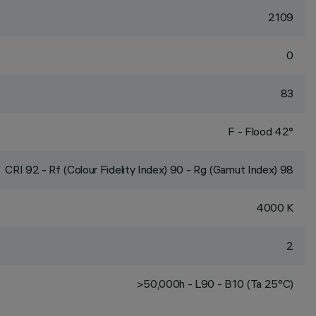
2109
0
83
F - Flood 42°
CRI
92
- Rf (Colour Fidelity Index) 90 - Rg (Gamut Index) 98
4000 K
2
>50,000h - L90 - B10 (Ta 25°C)