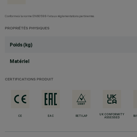
Conforme à la norme EN60598-1 et aux réglementations pertinentes.
PROPRIÉTÉS PHYSIQUES
Poids (kg)
Matériel
CERTIFICATIONS PRODUIT
UK CONFORMITY
CE
EAC
RETILAP
BI
ASSESSED