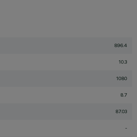
896.4
10.3
1080
8.7
87.03
-