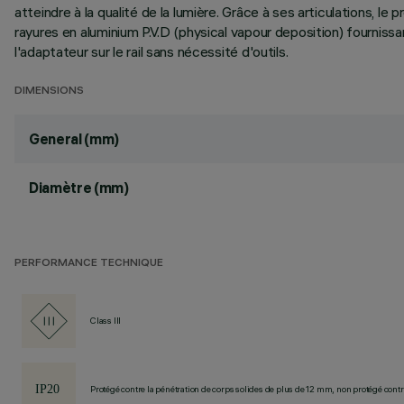
atteindre à la qualité de la lumière. Grâce à ses articulations, le
rayures en aluminium P.V.D (physical vapour deposition) fourn
l'adaptateur sur le rail sans nécessité d'outils.
DIMENSIONS
General (mm)
Diamètre (mm)
PERFORMANCE TECHNIQUE
Class III
Protégé contre la pénétration de corps solides de plus de 12 mm, non protégé contre