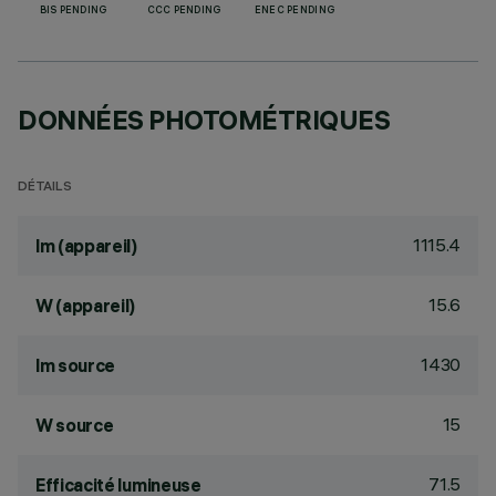
BIS PENDING
CCC PENDING
ENEC PENDING
DONNÉES PHOTOMÉTRIQUES
DÉTAILS
1115.4
lm (appareil)
15.6
W (appareil)
1430
lm source
15
W source
71.5
Efficacité lumineuse