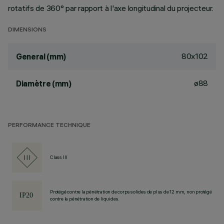
rotatifs de 360° par rapport à l'axe longitudinal du projecteur.
DIMENSIONS
80x102
General (mm)
ø88
Diamètre (mm)
PERFORMANCE TECHNIQUE
Class III
Protégé contre la pénétration de corps solides de plus de 12 mm, non protégé
contre la pénétration de liquides.