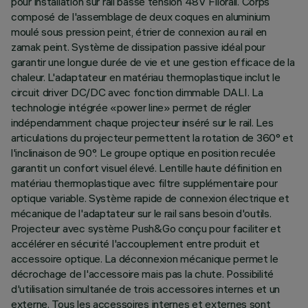
pour installation sur rail basse tension 48V Filorail. Corps
composé de l'assemblage de deux coques en aluminium
moulé sous pression peint, étrier de connexion au rail en
zamak peint. Système de dissipation passive idéal pour
garantir une longue durée de vie et une gestion efficace de la
chaleur. L'adaptateur en matériau thermoplastique inclut le
circuit driver DC/DC avec fonction dimmable DALI. La
technologie intégrée «power line» permet de régler
indépendamment chaque projecteur inséré sur le rail. Les
articulations du projecteur permettent la rotation de 360° et
l'inclinaison de 90°. Le groupe optique en position reculée
garantit un confort visuel élevé. Lentille haute définition en
matériau thermoplastique avec filtre supplémentaire pour
optique variable. Système rapide de connexion électrique et
mécanique de l'adaptateur sur le rail sans besoin d'outils.
Projecteur avec système Push&Go conçu pour faciliter et
accélérer en sécurité l'accouplement entre produit et
accessoire optique. La déconnexion mécanique permet le
décrochage de l'accessoire mais pas la chute. Possibilité
d'utilisation simultanée de trois accessoires internes et un
externe. Tous les accessoires internes et externes sont