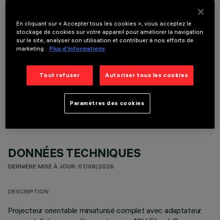
Il est nécessaire de commander l'un des accessoires requis pour installer et utiliser correctement
le produit:
En cliquant sur « Accepter tous les cookies », vous acceptez le
stockage de cookies sur votre appareil pour améliorer la navigation
sur le site, analyser son utilisation et contribuer à nos efforts de
marketing.
Plus d’informations
Tout refuser
Autoriser tous les cookies
COMPOSANTS OPTIONNELS
Paramètres des cookies
DONNÉES TECHNIQUES
DERNIÈRE MISE À JOUR: 07/08/2026
DESCRIPTION
Projecteur orientable miniaturisé complet avec adaptateur