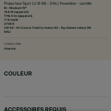
Projecteur Spot LV Ø 88 - DALI Powerline - Lentille
M - Medium 15°
15.6 W (appareil)
1115.4 lm (appareil)
71.5 lm/W
2700 K
CRI
92
- Rf (Colour Fidelity Index) 92 - Rg (Gamut Index) 99
DALI
CONÇU PAR
iGuzzini
COULEUR
ACCESSOIRES REQUIS