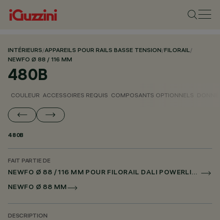
INTÉRIEURS
/
APPAREILS POUR RAILS BASSE TENSION
/
FILORAIL
/
NEWFO Ø 88 / 116 MM
480B
COULEUR
ACCESSOIRES REQUIS
COMPOSANTS OPTIONNELS
DONNÉE
480B
FAIT PARTIE DE
NEWFO Ø 88 / 116 MM POUR FILORAIL DALI POWERLINE
NEWFO Ø 88 MM
DESCRIPTION