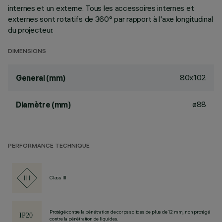
internes et un externe. Tous les accessoires internes et
externes sont rotatifs de 360° par rapport à l'axe longitudinal
du projecteur.
DIMENSIONS
80x102
General (mm)
ø88
Diamètre (mm)
PERFORMANCE TECHNIQUE
Class III
Protégé contre la pénétration de corps solides de plus de 12 mm, non protégé
contre la pénétration de liquides.