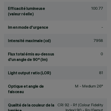
100.77
Efficacité lumineuse
(valeur réelle)
-
lm en mode d'urgence
7958
Intensité maximale (cd)
0
Flux total émis au-dessus
d'un angle de 90° (lm)
81
Light output ratio (LOR)
M - Medium 26°
Optique et angle de
faisceau
CRI
92
- Rf (Colour Fidelity
Qualité de la couleur de la
Index) 90 - Rg (Gamut
lumière