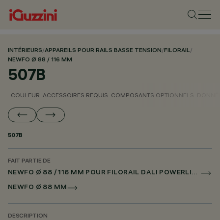
INTÉRIEURS
/
APPAREILS POUR RAILS BASSE TENSION
/
FILORAIL
/
NEWFO Ø 88 / 116 MM
507B
COULEUR
ACCESSOIRES REQUIS
COMPOSANTS OPTIONNELS
DONNÉE
507B
FAIT PARTIE DE
NEWFO Ø 88 / 116 MM POUR FILORAIL DALI POWERLINE
NEWFO Ø 88 MM
DESCRIPTION