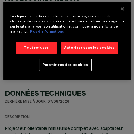
Il est nécessaire de commander l'un des accessoires requis pour installer et utiliser correctement
le produit:
En cliquant sur « Accepter tous les cookies », vous acceptez le
stockage de cookies sur votre appareil pour améliorer la navigation
sur le site, analyser son utilisation et contribuer à nos efforts de
marketing.
Plus d’informations
COMPOSANTS OPTIONNELS
Tout refuser
Autoriser tous les cookies
Paramètres des cookies
DONNÉES TECHNIQUES
DERNIÈRE MISE À JOUR: 07/08/2026
DESCRIPTION
Projecteur orientable miniaturisé complet avec adaptateur