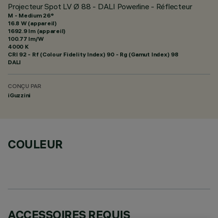
Projecteur Spot LV Ø 88 - DALI Powerline - Réflecteur
M - Medium 26°
16.8 W (appareil)
1692.9 lm (appareil)
100.77 lm/W
4000 K
CRI
92
- Rf (Colour Fidelity Index) 90 - Rg (Gamut Index) 98
DALI
CONÇU PAR
iGuzzini
COULEUR
ACCESSOIRES REQUIS