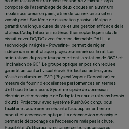
pour installation sur rail basse tension 48V Filorail. Corps
composé de l'assemblage de deux coques en aluminium
moulé sous pression peint, étrier de connexion au rail en
zamak peint. Système de dissipation passive idéal pour
garantir une longue durée de vie et une gestion efficace de la
chaleur. L'adaptateur en matériau thermoplastique inclut le
circuit driver DC/DC avec fonction dimmable DALI. La
technologie intégrée «Powerline» permet de régler
indépendamment chaque projecteur inséré sur le rail. Les
articulations du projecteur permettent la rotation de 360° et
l'inclinaison de 90°. Le groupe optique en position reculée
garantit un confort visuel élevé. Réflecteur anti-rayures
réalisé en aluminium P.V.D (Physical Vapour Deposition) en
mesure de fournir d'excellentes performances en termes
d'efficacité lumineuse. Système rapide de connexion
électrique et mécanique de l'adaptateur sur le rail sans besoin
d'outils. Projecteur avec système Push&Go conçu pour
faciliter et accélérer en sécurité l'accouplement entre
produit et accessoire optique. La déconnexion mécanique
permet le décrochage de l'accessoire mais pas la chute.
Possibilité d'utilisation simultanée de trois accessoires