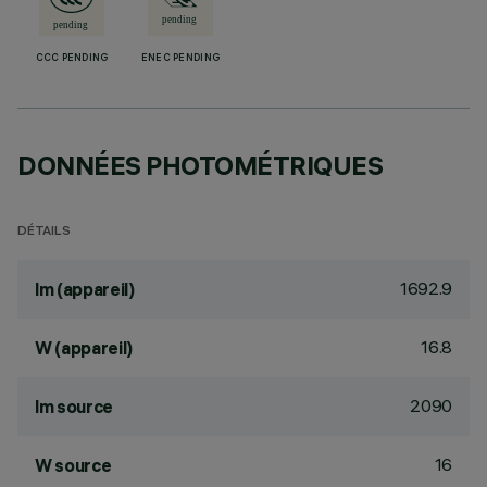
CCC PENDING
ENEC PENDING
DONNÉES PHOTOMÉTRIQUES
DÉTAILS
1692.9
lm (appareil)
16.8
W (appareil)
2090
lm source
16
W source