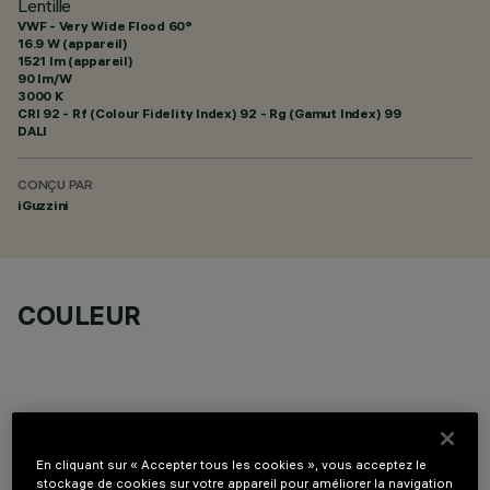
Lentille
VWF - Very Wide Flood 60°
16.9 W (appareil)
1521 lm (appareil)
90 lm/W
3000 K
CRI
92
- Rf (Colour Fidelity Index) 92 - Rg (Gamut Index) 99
DALI
CONÇU PAR
iGuzzini
COULEUR
En cliquant sur « Accepter tous les cookies », vous acceptez le
COMPOSANTS OPTIONNELS
stockage de cookies sur votre appareil pour améliorer la navigation