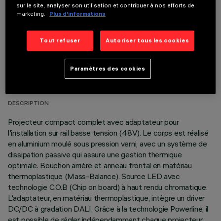
sur le site, analyser son utilisation et contribuer à nos efforts de
marketing.
Plus d’informations
Tout refuser
Autoriser tous les cookies
DONNÉES TECHNIQUES
Paramètres des cookies
DERNIÈRE MISE À JOUR: 05/08/2026
DESCRIPTION
Projecteur compact complet avec adaptateur pour
l'installation sur rail basse tension (48V). Le corps est réalisé
en aluminium moulé sous pression verni, avec un système de
dissipation passive qui assure une gestion thermique
optimale. Bouchon arrière et anneau frontal en matériau
thermoplastique (Mass-Balance). Source LED avec
technologie C.O.B (Chip on board) à haut rendu chromatique.
L'adaptateur, en matériau thermoplastique, intègre un driver
DC/DC à gradation DALI. Grâce à la technologie Powerline, il
est possible de régler indépendamment chaque projecteur