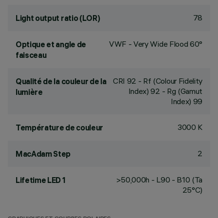
78
Light output ratio (LOR)
VWF - Very Wide Flood 60°
Optique et angle de
faisceau
CRI
92
- Rf (Colour Fidelity
Qualité de la couleur de la
Index) 92 - Rg (Gamut
lumière
Index) 99
3000 K
Température de couleur
2
MacAdam Step
>50,000h - L90 - B10 (Ta
Lifetime LED 1
25°C)