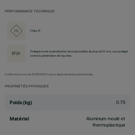
PERFORMANCE TECHNIQUE
Class III
Protégé contre la pénétration de corps solides de plus de 12 mm, non protégé
contre la pénétration de liquides.
Conforme à la norme EN60598-1 et aux réglementations pertinentes.
PROPRIÉTÉS PHYSIQUES
0.73
Poids (kg)
Aluminium moulé et
Matériel
thermoplastique