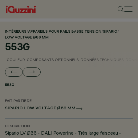
INTÉRIEURS
/
APPAREILS POUR RAILS BASSE TENSION
/
SIPARIO
/
LOW VOLTAGE Ø86 MM
553G
COULEUR
COMPOSANTS OPTIONNELS
DONNÉES TECHNIQUES
DONNÉ
553G
FAIT PARTIE DE
SIPARIO LOW VOLTAGE Ø86 MM
DESCRIPTION
Sipario LV Ø86 - DALI Powerline - Très large faisceau -