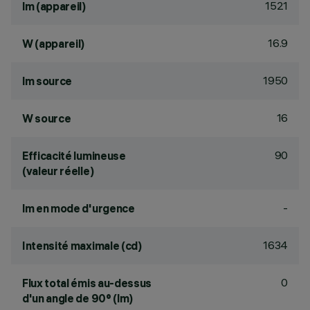
1521
lm (appareil)
16.9
W (appareil)
1950
lm source
16
W source
90
Efficacité lumineuse
(valeur réelle)
-
lm en mode d'urgence
1634
Intensité maximale (cd)
0
Flux total émis au-dessus
d'un angle de 90° (lm)