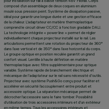
pour installation sur rail à basse tension 48V Filorail. Corps
composé d’un assemblage de deux coques en aluminium
moulé sous pression peint. Système de dissipation passive,
idéal pour garantir une longue durée et une gestion efficace
de la chaleur. L'adaptateur en matière thermoplastique
comprend le circuit driver CC/CC à fonction gradable DALI.
La technologie intégrée « power line » permet de régler
individuellement chaque projecteur installé sur le rail. Les
articulations permettent une rotation du projecteur de 360°
dans l’axe vertical et de 350° dans l’axe horizontal du corps.
Le groupe optique en position reculée garantit un grand
confort visuel. Lentille à haute définition en matière
thermoplastique avec filtre supplémentaire pour optique
variable. Système rapide de branchement électrique et
mécanique de l'adaptateur sur le rail sans nécessité d'outils.
Projecteur avec système Push&Go conçu pour faciliter et
accélérer en sécurité l’accouplement entre produit et
accessoire optique. La séparation mécanique permet de
décrocher l’accessoire sans le faire tomber. Possibilité
d’utilisation de trois accessoires intérieurs et d’un extérieur
en même temps. Tous les accessoires intérieurs et