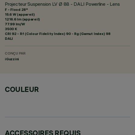
Projecteur Suspension LV Ø 88 - DALI Powerline - Lens
F - Flood 28°
15.6 W (appareil)
1216.6 lm (appareil)
77.99 lm/W
3500 K
CRI
92
- Rf (Colour Fidelity Index) 90 - Rg (Gamut Index) 98
DALI
CONÇU PAR
iGuzzini
COULEUR
ACCESSOIRES REQUIS