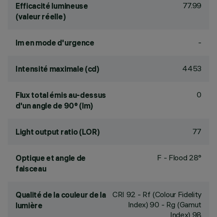
77.99
Efficacité lumineuse
(valeur réelle)
-
lm en mode d'urgence
4453
Intensité maximale (cd)
0
Flux total émis au-dessus
d'un angle de 90° (lm)
77
Light output ratio (LOR)
F - Flood 28°
Optique et angle de
faisceau
CRI
92
- Rf (Colour Fidelity
Qualité de la couleur de la
Index) 90 - Rg (Gamut
lumière
Index) 98