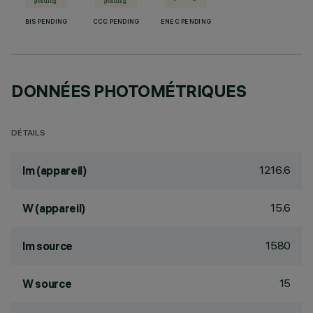
BIS PENDING
CCC PENDING
ENEC PENDING
DONNÉES PHOTOMÉTRIQUES
DÉTAILS
1216.6
lm (appareil)
15.6
W (appareil)
1580
lm source
15
W source