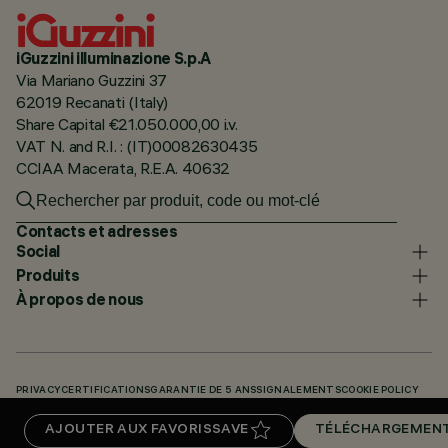
iGuzzini illuminazione S.p.A
Via Mariano Guzzini 37
62019 Recanati (Italy)
Share Capital €21.050.000,00 i.v.
VAT N. and R.I. : (IT)00082630435
CCIAA Macerata, R.E.A. 40632
Contacts et adresses
Social
Produits
À propos de nous
PRIVACY
CERTIFICATIONS
GARANTIE DE 5 ANS
SIGNALEMENTS
COOKIE POLICY
ACCESSIBILITY STATEMENT
NOS CODES
KNOWLEDGE BASE (LOGIN REQUIRED)
AJOUTER AUX FAVORIS
SAVE
TÉLÉCHARGEMEN
TÉLÉCHARGEMENTS