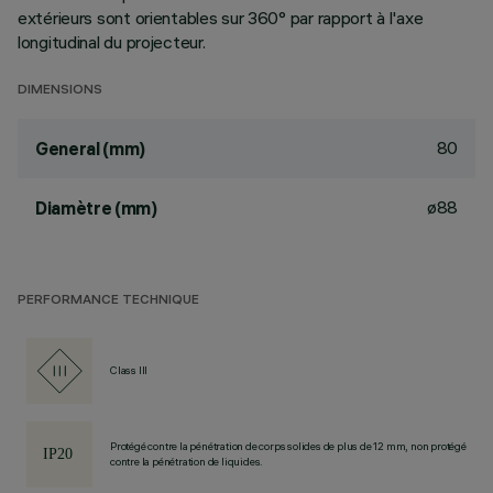
extérieurs sont orientables sur 360° par rapport à l'axe
longitudinal du projecteur.
DIMENSIONS
80
General (mm)
ø88
Diamètre (mm)
PERFORMANCE TECHNIQUE
Class III
Protégé contre la pénétration de corps solides de plus de 12 mm, non protégé
contre la pénétration de liquides.