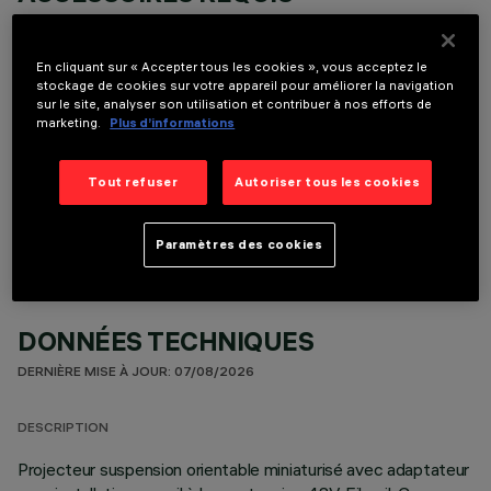
Il est nécessaire de commander l'un des accessoires requis pour installer et utiliser correctement
le produit:
En cliquant sur « Accepter tous les cookies », vous acceptez le
stockage de cookies sur votre appareil pour améliorer la navigation
sur le site, analyser son utilisation et contribuer à nos efforts de
marketing.
Plus d’informations
COMPOSANTS OPTIONNELS
Tout refuser
Autoriser tous les cookies
Paramètres des cookies
DONNÉES TECHNIQUES
DERNIÈRE MISE À JOUR: 07/08/2026
DESCRIPTION
Projecteur suspension orientable miniaturisé avec adaptateur