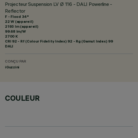
Projecteur Suspension LV Ø 116 - DALI Powerline -
Reflector
F - Flood 34°
22 W (appareil)
2193 lm (appareil)
99.68 lm/W
2700 K
CRI
92
- Rf (Colour Fidelity Index) 92 - Rg (Gamut Index) 99
DALI
CONÇU PAR
iGuzzini
COULEUR