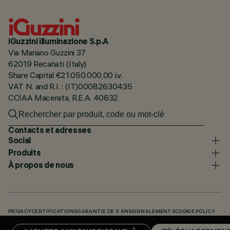
iGuzzini illuminazione S.p.A
Via Mariano Guzzini 37
62019 Recanati (Italy)
Share Capital €21.050.000,00 i.v.
VAT N. and R.I. : (IT)00082630435
CCIAA Macerata, R.E.A. 40632
Contacts et adresses
Social
Produits
À propos de nous
PRIVACY
CERTIFICATIONS
GARANTIE DE 5 ANS
SIGNALEMENTS
COOKIE POLICY
ACCESSIBILITY STATEMENT
NOS CODES
KNOWLEDGE BASE (LOGIN REQUIRED)