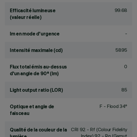
99.68
Efficacité lumineuse
(valeur réelle)
-
lm en mode d'urgence
5895
Intensité maximale (cd)
0
Flux total émis au-dessus
d'un angle de 90° (lm)
85
Light output ratio (LOR)
F - Flood 34°
Optique et angle de
faisceau
CRI
92
- Rf (Colour Fidelity
Qualité de la couleur de la
Index) 92 - Rg (Gamut
lumière