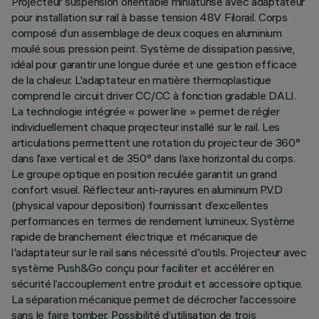
Projecteur suspension orientable miniaturisé avec adaptateur
pour installation sur rail à basse tension 48V Filorail. Corps
composé d’un assemblage de deux coques en aluminium
moulé sous pression peint. Système de dissipation passive,
idéal pour garantir une longue durée et une gestion efficace
de la chaleur. L'adaptateur en matière thermoplastique
comprend le circuit driver CC/CC à fonction gradable DALI.
La technologie intégrée « power line » permet de régler
individuellement chaque projecteur installé sur le rail. Les
articulations permettent une rotation du projecteur de 360°
dans l’axe vertical et de 350° dans l’axe horizontal du corps.
Le groupe optique en position reculée garantit un grand
confort visuel. Réflecteur anti-rayures en aluminium P.V.D
(physical vapour deposition) fournissant d’excellentes
performances en termes de rendement lumineux. Système
rapide de branchement électrique et mécanique de
l'adaptateur sur le rail sans nécessité d'outils. Projecteur avec
système Push&Go conçu pour faciliter et accélérer en
sécurité l’accouplement entre produit et accessoire optique.
La séparation mécanique permet de décrocher l’accessoire
sans le faire tomber. Possibilité d’utilisation de trois