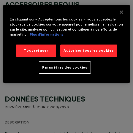
ACCESSOIRES REQUIS
Il est nécessaire de commander l'un des accessoires requis pour installer et utiliser correctement
le produit:
En cliquant sur « Accepter tous les cookies », vous acceptez le
stockage de cookies sur votre appareil pour améliorer la navigation
sur le site, analyser son utilisation et contribuer à nos efforts de
marketing.
Plus d’informations
Tout refuser
Autoriser tous les cookies
COMPOSANTS OPTIONNELS
Paramètres des cookies
DONNÉES TECHNIQUES
DERNIÈRE MISE À JOUR: 07/08/2026
DESCRIPTION