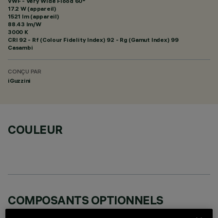
VWF - Very Wide Flood 60°
17.2 W (appareil)
1521 lm (appareil)
88.43 lm/W
3000 K
CRI
92
- Rf (Colour Fidelity Index) 92 - Rg (Gamut Index) 99
Casambi
CONÇU PAR
iGuzzini
COULEUR
COMPOSANTS OPTIONNELS