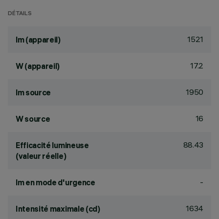
DÉTAILS
1521
lm (appareil)
17.2
W (appareil)
1950
lm source
16
W source
88.43
Efficacité lumineuse
(valeur réelle)
-
lm en mode d'urgence
1634
Intensité maximale (cd)