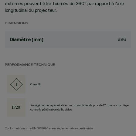
externes peuvent être tournés de 360° par rapport à l'axe
longitudinal du projecteur.
DIMENSIONS
ø86
Diamètre (mm)
PERFORMANCE TECHNIQUE
Class III
Protégé contre la pénétration de corps solides de plus de 12 mm, non protégé
contre la pénétration de liquides.
Conforme à la norme EN60598-1 et aux réglementations pertinentes.