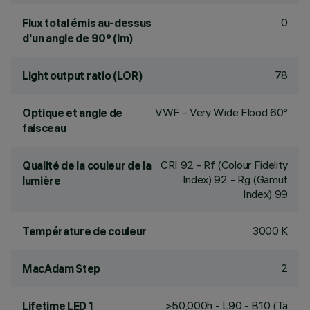
0
Flux total émis au-dessus
d'un angle de 90° (lm)
78
Light output ratio (LOR)
VWF - Very Wide Flood 60°
Optique et angle de
faisceau
CRI
92
- Rf (Colour Fidelity
Qualité de la couleur de la
Index) 92 - Rg (Gamut
lumière
Index) 99
3000 K
Température de couleur
2
MacAdam Step
>50,000h - L90 - B10 (Ta
Lifetime LED 1