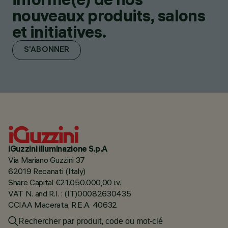
nouveaux produits, salons
et initiatives.
S'ABONNER
iGuzzini illuminazione S.p.A
Via Mariano Guzzini 37
62019 Recanati (Italy)
Share Capital €21.050.000,00 i.v.
VAT N. and R.I. : (IT)00082630435
CCIAA Macerata, R.E.A. 40632