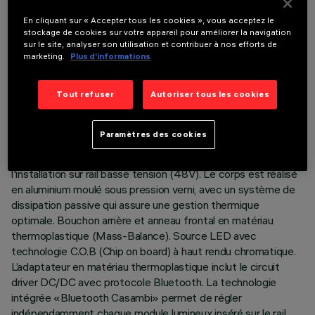
En cliquant sur « Accepter tous les cookies », vous acceptez le
stockage de cookies sur votre appareil pour améliorer la navigation
sur le site, analyser son utilisation et contribuer à nos efforts de
marketing.
Plus d’informations
DONNÉES TECHNIQUES
Tout refuser
Autoriser tous les cookies
DERNIÈRE MISE À JOUR: 05/08/2026
DESCRIPTION
Paramètres des cookies
Projecteur compact complet avec adaptateur pour
l'installation sur rail basse tension (48V). Le corps est réalisé
en aluminium moulé sous pression verni, avec un système de
dissipation passive qui assure une gestion thermique
optimale. Bouchon arrière et anneau frontal en matériau
thermoplastique (Mass-Balance). Source LED avec
technologie C.O.B (Chip on board) à haut rendu chromatique.
L’adaptateur en matériau thermoplastique inclut le circuit
driver DC/DC avec protocole Bluetooth. La technologie
intégrée «Bluetooth Casambi» permet de régler
indépendamment chaque module lumineux inséré sur le rail.