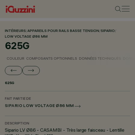
INTÉRIEURS
/
APPAREILS POUR RAILS BASSE TENSION
/
SIPARIO
/
LOW VOLTAGE Ø86 MM
625G
COULEUR
COMPOSANTS OPTIONNELS
DONNÉES TECHNIQUES
DONNÉ
625G
FAIT PARTIE DE
SIPARIO LOW VOLTAGE Ø86 MM
DESCRIPTION
Sipario LV Ø86 - CASAMBI - Très large faisceau - Lentille