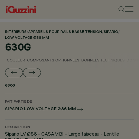
INTÉRIEURS
/
APPAREILS POUR RAILS BASSE TENSION
/
SIPARIO
/
LOW VOLTAGE Ø86 MM
630G
COULEUR
COMPOSANTS OPTIONNELS
DONNÉES TECHNIQUES
DONNÉ
630G
FAIT PARTIE DE
SIPARIO LOW VOLTAGE Ø86 MM
DESCRIPTION
Sipario LV Ø86 - CASAMBI - Large faisceau - Lentille