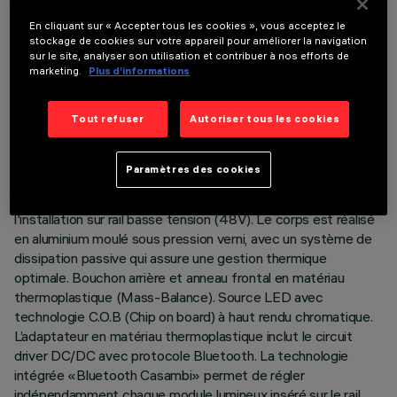
En cliquant sur « Accepter tous les cookies », vous acceptez le
stockage de cookies sur votre appareil pour améliorer la navigation
sur le site, analyser son utilisation et contribuer à nos efforts de
marketing.
Plus d’informations
DONNÉES TECHNIQUES
Tout refuser
Autoriser tous les cookies
DERNIÈRE MISE À JOUR: 05/08/2026
DESCRIPTION
Paramètres des cookies
Projecteur compact complet avec adaptateur pour
l'installation sur rail basse tension (48V). Le corps est réalisé
en aluminium moulé sous pression verni, avec un système de
dissipation passive qui assure une gestion thermique
optimale. Bouchon arrière et anneau frontal en matériau
thermoplastique (Mass-Balance). Source LED avec
technologie C.O.B (Chip on board) à haut rendu chromatique.
L’adaptateur en matériau thermoplastique inclut le circuit
driver DC/DC avec protocole Bluetooth. La technologie
intégrée «Bluetooth Casambi» permet de régler
indépendamment chaque module lumineux inséré sur le rail.