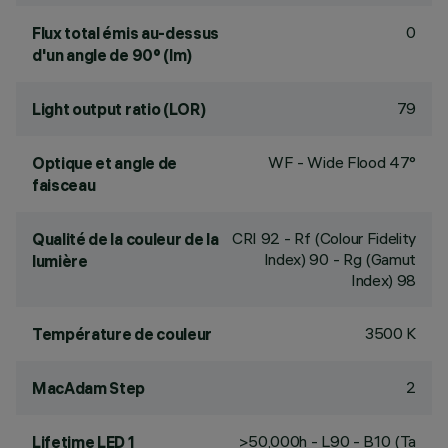
0
Flux total émis au-dessus
d'un angle de 90° (lm)
79
Light output ratio (LOR)
WF - Wide Flood 47°
Optique et angle de
faisceau
CRI
92
- Rf (Colour Fidelity
Qualité de la couleur de la
Index) 90 - Rg (Gamut
lumière
Index) 98
3500 K
Température de couleur
2
MacAdam Step
>50,000h - L90 - B10 (Ta
Lifetime LED 1