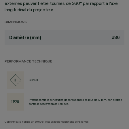
externes peuvent être tournés de 360° par rapport à l'axe
longitudinal du projecteur.
DIMENSIONS
ø86
Diamètre (mm)
PERFORMANCE TECHNIQUE
Class III
Protégé contre la pénétration de corps solides de plus de 12 mm, non protégé
contre la pénétration de liquides.
Conforme à la norme EN60598-1 et aux réglementations pertinentes.