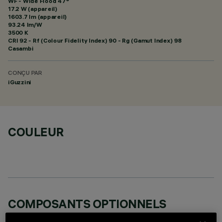
WF - Wide Flood 47°
17.2 W (appareil)
1603.7 lm (appareil)
93.24 lm/W
3500 K
CRI
92
- Rf (Colour Fidelity Index) 90 - Rg (Gamut Index) 98
Casambi
CONÇU PAR
iGuzzini
COULEUR
COMPOSANTS OPTIONNELS