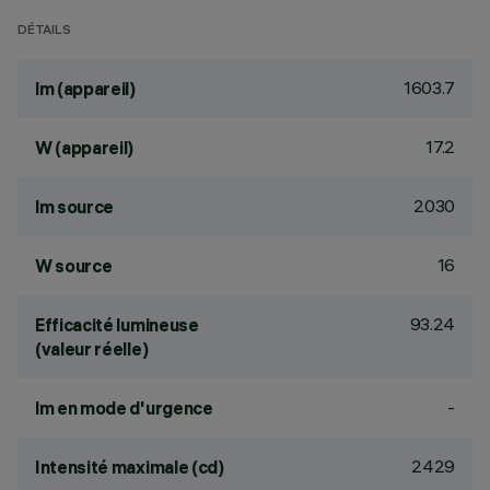
DÉTAILS
1603.7
lm (appareil)
17.2
W (appareil)
2030
lm source
16
W source
93.24
Efficacité lumineuse
(valeur réelle)
-
lm en mode d'urgence
2429
Intensité maximale (cd)