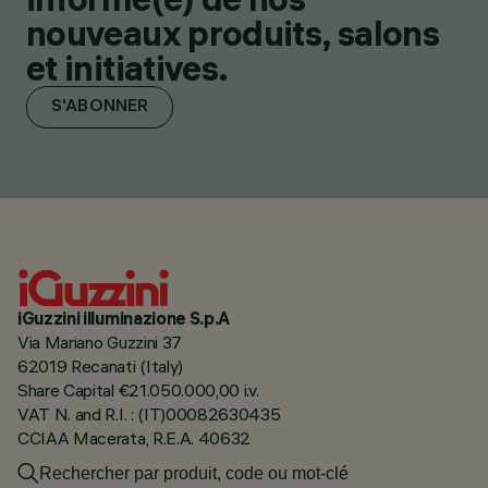
nouveaux produits, salons
et initiatives.
S'ABONNER
iGuzzini illuminazione S.p.A
Via Mariano Guzzini 37
62019 Recanati (Italy)
Share Capital €21.050.000,00 i.v.
VAT N. and R.I. : (IT)00082630435
CCIAA Macerata, R.E.A. 40632