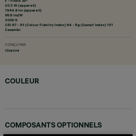
F - Flood 35°
20.3 W (appareil)
1944.8 lm (appareil)
95.8 lm/W
3000 K
CRI
97
- Rf (Colour Fidelity Index) 94 - Rg (Gamut Index) 101
Casambi
CONÇU PAR
iGuzzini
COULEUR
COMPOSANTS OPTIONNELS