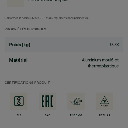
contre la pénétration de liquides.
Conforme à la norme EN60598-1 et aux réglementations pertinentes.
PROPRIÉTÉS PHYSIQUES
0.73
Poids (kg)
Aluminium moulé et
Matériel
thermoplastique
CERTIFICATIONS PRODUIT
BIS
EAC
ENEC-03
RETILAP