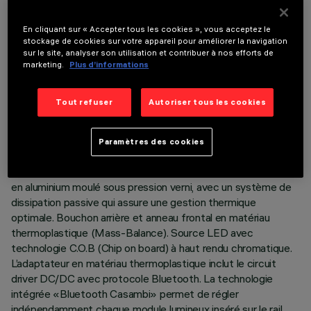
En cliquant sur « Accepter tous les cookies », vous acceptez le
stockage de cookies sur votre appareil pour améliorer la navigation
sur le site, analyser son utilisation et contribuer à nos efforts de
marketing.
Plus d’informations
DONNÉES TECHNIQUES
DERNIÈRE MISE À JOUR: 05/08/2026
Tout refuser
Autoriser tous les cookies
DESCRIPTION
Paramètres des cookies
Projecteur compact complet avec adaptateur pour
l'installation sur rail basse tension (48V). Le corps est réalisé
en aluminium moulé sous pression verni, avec un système de
dissipation passive qui assure une gestion thermique
optimale. Bouchon arrière et anneau frontal en matériau
thermoplastique (Mass-Balance). Source LED avec
technologie C.O.B (Chip on board) à haut rendu chromatique.
L’adaptateur en matériau thermoplastique inclut le circuit
driver DC/DC avec protocole Bluetooth. La technologie
intégrée «Bluetooth Casambi» permet de régler
indépendamment chaque module lumineux inséré sur le rail.