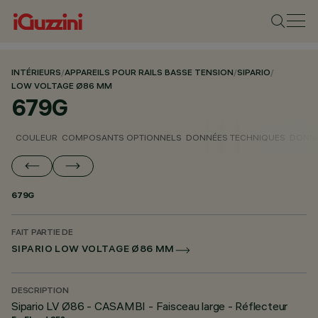
INTÉRIEURS
/
APPAREILS POUR RAILS BASSE TENSION
/
SIPARIO
/
LOW VOLTAGE Ø86 MM
679G
COULEUR
COMPOSANTS OPTIONNELS
DONNÉES TECHNIQUES
DONNÉ
679G
FAIT PARTIE DE
SIPARIO LOW VOLTAGE Ø86 MM
DESCRIPTION
Sipario LV Ø86 - CASAMBI - Faisceau large - Réflecteur