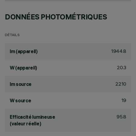
DONNÉES PHOTOMÉTRIQUES
DÉTAILS
1944.8
lm (appareil)
20.3
W (appareil)
2210
lm source
19
W source
95.8
Efficacité lumineuse
(valeur réelle)