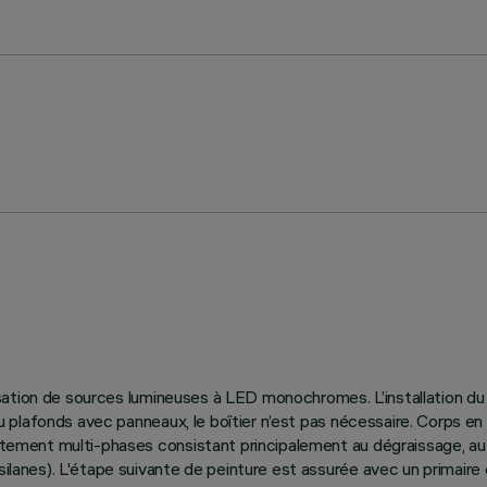
tilisation de sources lumineuses à LED monochromes. L’installation 
rs ou plafonds avec panneaux, le boîtier n’est pas nécessaire. Corp
raitement multi-phases consistant principalement au dégraissage, a
silanes). L'étape suivante de peinture est assurée avec un primaire 