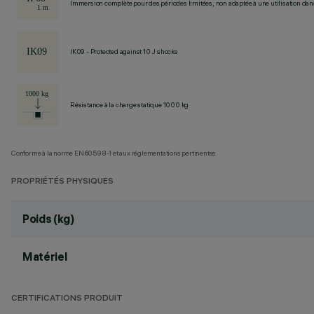
Immersion complète pour des périodes limitées, non adaptée à une utilisation dans 
IK09 - Protected against 10 J shocks
Résistance à la charge statique 1000 kg
Conforme à la norme EN60598-1 et aux réglementations pertinentes.
PROPRIÉTÉS PHYSIQUES
Poids (kg)
Matériel
CERTIFICATIONS PRODUIT