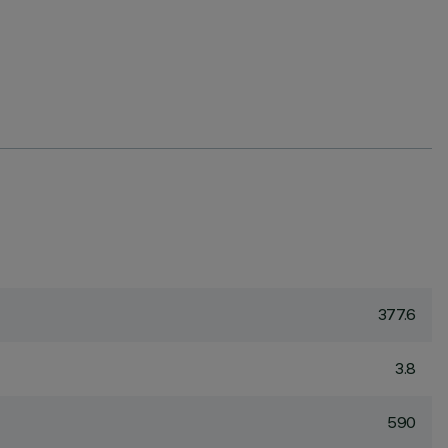
377.6
3.8
590