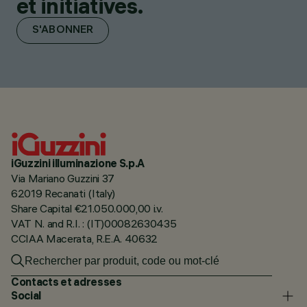
et initiatives.
S'ABONNER
iGuzzini illuminazione S.p.A
Via Mariano Guzzini 37
62019 Recanati (Italy)
Share Capital €21.050.000,00 i.v.
VAT N. and R.I. : (IT)00082630435
CCIAA Macerata, R.E.A. 40632
Contacts et adresses
Social