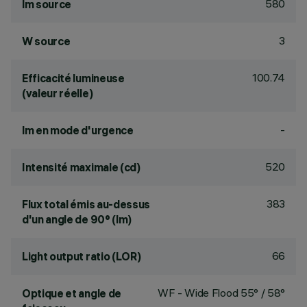
580
lm source
3
W source
100.74
Efficacité lumineuse
(valeur réelle)
-
lm en mode d'urgence
520
Intensité maximale (cd)
383
Flux total émis au-dessus
d'un angle de 90° (lm)
66
Light output ratio (LOR)
WF - Wide Flood 55° / 58°
Optique et angle de