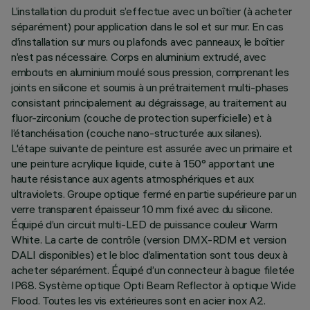
L’installation du produit s’effectue avec un boîtier (à acheter
séparément) pour application dans le sol et sur mur. En cas
d’installation sur murs ou plafonds avec panneaux, le boîtier
n’est pas nécessaire. Corps en aluminium extrudé, avec
embouts en aluminium moulé sous pression, comprenant les
joints en silicone et soumis à un prétraitement multi-phases
consistant principalement au dégraissage, au traitement au
fluor-zirconium (couche de protection superficielle) et à
l’étanchéisation (couche nano-structurée aux silanes).
L'étape suivante de peinture est assurée avec un primaire et
une peinture acrylique liquide, cuite à 150° apportant une
haute résistance aux agents atmosphériques et aux
ultraviolets. Groupe optique fermé en partie supérieure par un
verre transparent épaisseur 10 mm fixé avec du silicone.
Équipé d’un circuit multi-LED de puissance couleur Warm
White. La carte de contrôle (version DMX-RDM et version
DALI disponibles) et le bloc d’alimentation sont tous deux à
acheter séparément. Équipé d’un connecteur à bague filetée
IP68. Système optique Opti Beam Reflector à optique Wide
Flood. Toutes les vis extérieures sont en acier inox A2.