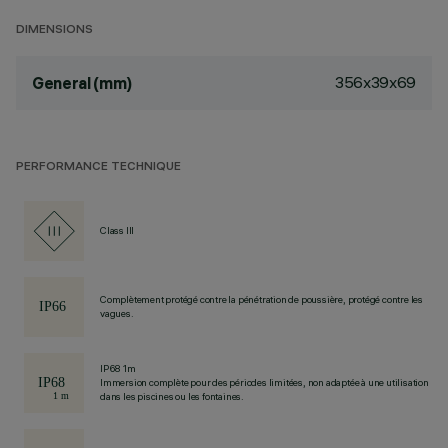
DIMENSIONS
356x39x69
General (mm)
PERFORMANCE TECHNIQUE
Class III
Complètement protégé contre la pénétration de poussière, protégé contre les
vagues.
IP68 1m
Immersion complète pour des périodes limitées, non adaptée à une utilisation
dans les piscines ou les fontaines.