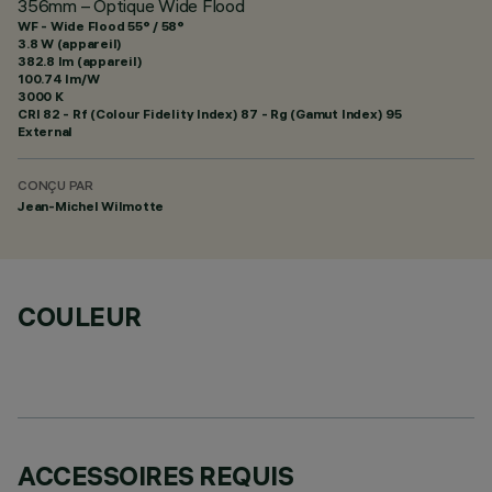
356mm – Optique Wide Flood
WF - Wide Flood 55° / 58°
3.8 W (appareil)
382.8 lm (appareil)
100.74 lm/W
3000 K
CRI
82
- Rf (Colour Fidelity Index) 87 - Rg (Gamut Index) 95
External
CONÇU PAR
Jean-Michel Wilmotte
COULEUR
ACCESSOIRES REQUIS