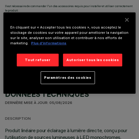
Il est nécessaire de commander l'un des accessoires requis pour installer et utiliser correctement
le produit:
En cliquant sur « Accepter tous les cookies », vous acceptez le
stockage de cookies sur votre appareil pour améliorer la navigation
sur le site, analyser son utilisation et contribuer à nos efforts de
marketing.
Plus d’informations
COMPOSANTS OPTIONNELS
Tout refuser
Autoriser tous les cookies
Paramètres des cookies
DONNÉES TECHNIQUES
DERNIÈRE MISE À JOUR: 05/08/2026
DESCRIPTION
Produit linéaire pour éclairage à lumière directe, conçu pour
l’utilisation de sources lumineuses à LED monochromes.