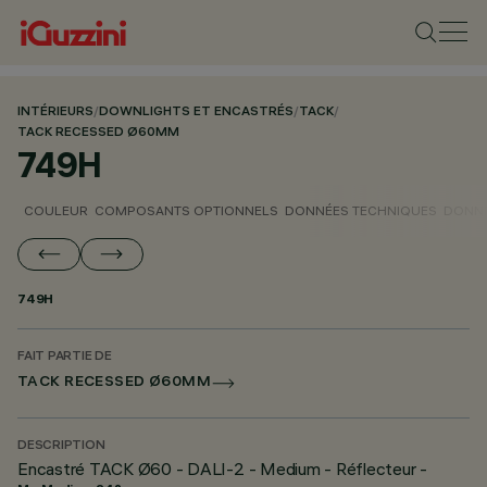
INTÉRIEURS
/
DOWNLIGHTS ET ENCASTRÉS
/
TACK
/
TACK RECESSED Ø60MM
749H
COULEUR
COMPOSANTS OPTIONNELS
DONNÉES TECHNIQUES
DONNÉ
749H
FAIT PARTIE DE
TACK RECESSED Ø60MM
DESCRIPTION
Encastré TACK Ø60 - DALI-2 - Medium - Réflecteur -