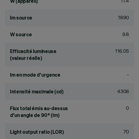
11.4
W (appareil)
1890
lm source
9.8
W source
116.05
Efficacité lumineuse
(valeur réelle)
-
lm en mode d'urgence
4308
Intensité maximale (cd)
0
Flux total émis au-dessus
d'un angle de 90° (lm)
70
Light output ratio (LOR)