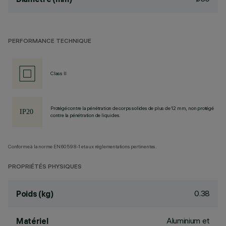
PERFORMANCE TECHNIQUE
Class II
Protégé contre la pénétration de corps solides de plus de 12 mm, non protégé
contre la pénétration de liquides.
Conforme à la norme EN60598-1 et aux réglementations pertinentes.
PROPRIÉTÉS PHYSIQUES
0.38
Poids (kg)
Aluminium et
Matériel