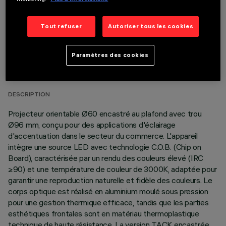
Tout refuser
Autoriser tous les cookies
DONNÉES TECHNIQUES
Paramètres des cookies
DERNIÈRE MISE À JOUR: 07/08/2026
DESCRIPTION
Projecteur orientable Ø60 encastré au plafond avec trou
Ø96 mm, conçu pour des applications d'éclairage
d'accentuation dans le secteur du commerce. L'appareil
intègre une source LED avec technologie C.O.B. (Chip on
Board), caractérisée par un rendu des couleurs élevé (IRC
≥90) et une température de couleur de 3000K, adaptée pour
garantir une reproduction naturelle et fidèle des couleurs. Le
corps optique est réalisé en aluminium moulé sous pression
pour une gestion thermique efficace, tandis que les parties
esthétiques frontales sont en matériau thermoplastique
technique de haute résistance. La version TACK encastrée