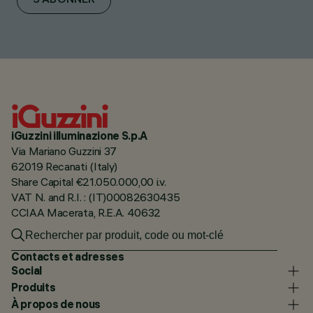
S'ABONNER
iGuzzini illuminazione S.p.A
Via Mariano Guzzini 37
62019 Recanati (Italy)
Share Capital €21.050.000,00 i.v.
VAT N. and R.I. : (IT)00082630435
CCIAA Macerata, R.E.A. 40632
Contacts et adresses
Social
Produits
À propos de nous