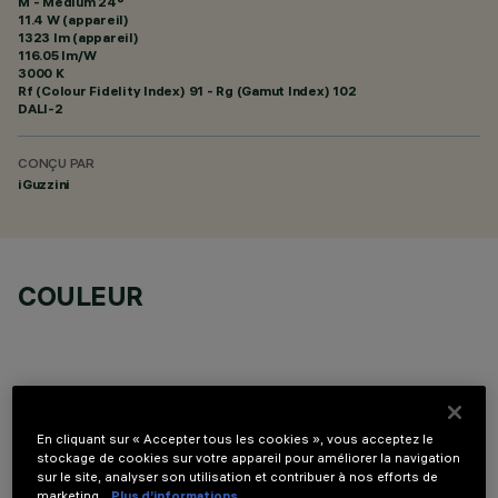
M - Medium 24°
11.4 W (appareil)
1323 lm (appareil)
116.05 lm/W
3000 K
Rf (Colour Fidelity Index) 91 - Rg (Gamut Index) 102
DALI-2
CONÇU PAR
iGuzzini
COULEUR
En cliquant sur « Accepter tous les cookies », vous acceptez le
COMPOSANTS OPTIONNELS
stockage de cookies sur votre appareil pour améliorer la navigation
sur le site, analyser son utilisation et contribuer à nos efforts de
marketing.
Plus d’informations