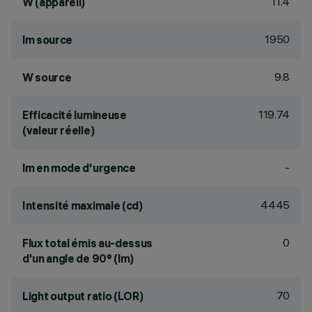
11.4
W (appareil)
1950
lm source
9.8
W source
119.74
Efficacité lumineuse
(valeur réelle)
-
lm en mode d'urgence
4445
Intensité maximale (cd)
0
Flux total émis au-dessus
d'un angle de 90° (lm)
70
Light output ratio (LOR)