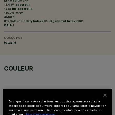
M - Medium 24°
11.4 W (appareil)
1365 lm (appareil)
119.74 lm/W
3500 K
Rf (Colour Fidelity Index) 90 - Rg (Gamut Index) 102
DALI-2
CONÇU PAR
iGuzzini
COULEUR
En cliquant sur « Accepter tous les cookies », vous acceptez le
COMPOSANTS OPTIONNELS
stockage de cookies sur votre appareil pour améliorer la navigation
sur le site, analyser son utilisation et contribuer à nos efforts de
marketing.
Plus d’informations