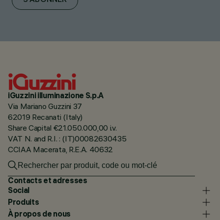
S'ABONNER
iGuzzini illuminazione S.p.A
Via Mariano Guzzini 37
62019 Recanati (Italy)
Share Capital €21.050.000,00 i.v.
VAT N. and R.I. : (IT)00082630435
CCIAA Macerata, R.E.A. 40632
Contacts et adresses
Social
Produits
À propos de nous