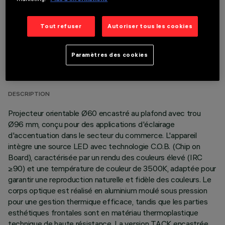
Tout refuser
Autoriser tous les cookies
DONNÉES TECHNIQUES
Paramètres des cookies
DERNIÈRE MISE À JOUR: 05/08/2026
DESCRIPTION
Projecteur orientable Ø60 encastré au plafond avec trou
Ø96 mm, conçu pour des applications d'éclairage
d'accentuation dans le secteur du commerce. L'appareil
intègre une source LED avec technologie C.O.B. (Chip on
Board), caractérisée par un rendu des couleurs élevé (IRC
≥90) et une température de couleur de 3500K, adaptée pour
garantir une reproduction naturelle et fidèle des couleurs. Le
corps optique est réalisé en aluminium moulé sous pression
pour une gestion thermique efficace, tandis que les parties
esthétiques frontales sont en matériau thermoplastique
technique de haute résistance. La version TACK encastrée