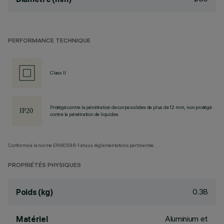
PERFORMANCE TECHNIQUE
Class II
Protégé contre la pénétration de corps solides de plus de 12 mm, non protégé
contre la pénétration de liquides.
Conforme à la norme EN60598-1 et aux réglementations pertinentes.
PROPRIÉTÉS PHYSIQUES
0.38
Poids (kg)
Aluminium et
Matériel