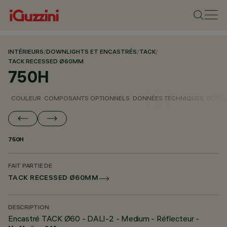
INTÉRIEURS
/
DOWNLIGHTS ET ENCASTRÉS
/
TACK
/
TACK RECESSED Ø60MM
750H
COULEUR
COMPOSANTS OPTIONNELS
DONNÉES TECHNIQUES
DONNÉ
750H
FAIT PARTIE DE
TACK RECESSED Ø60MM
DESCRIPTION
Encastré TACK Ø60 - DALI-2 - Medium - Réflecteur -