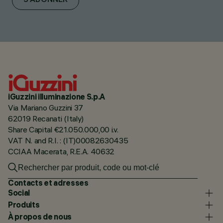
S'ABONNER
iGuzzini illuminazione S.p.A
Via Mariano Guzzini 37
62019 Recanati (Italy)
Share Capital €21.050.000,00 i.v.
VAT N. and R.I. : (IT)00082630435
CCIAA Macerata, R.E.A. 40632
Contacts et adresses
Social
Produits
À propos de nous