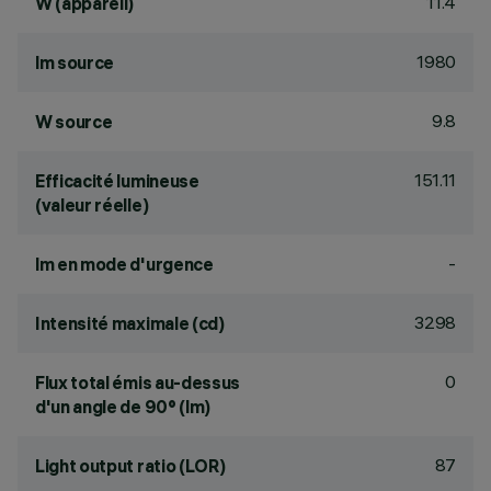
11.4
W (appareil)
1980
lm source
9.8
W source
151.11
Efficacité lumineuse
(valeur réelle)
-
lm en mode d'urgence
3298
Intensité maximale (cd)
0
Flux total émis au-dessus
d'un angle de 90° (lm)
87
Light output ratio (LOR)