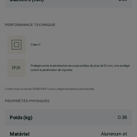
PERFORMANCE TECHNIQUE
Class II
Protégé contre la pénétration de corps solides de plus de 12 mm, non protégé
contre la pénétration de liquides.
Conforme à la norme EN60598-1 et aux réglementations pertinentes.
PROPRIÉTÉS PHYSIQUES
0.38
Poids (kg)
Aluminium et
Matériel