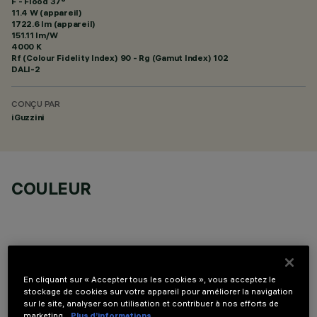
F - Flood 37°
11.4 W (appareil)
1722.6 lm (appareil)
151.11 lm/W
4000 K
Rf (Colour Fidelity Index) 90 - Rg (Gamut Index) 102
DALI-2
CONÇU PAR
iGuzzini
COULEUR
En cliquant sur « Accepter tous les cookies », vous acceptez le
COMPOSANTS OPTIONNELS
stockage de cookies sur votre appareil pour améliorer la navigation
sur le site, analyser son utilisation et contribuer à nos efforts de
marketing.
Plus d’informations