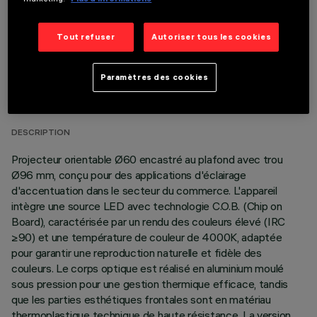
Tout refuser
Autoriser tous les cookies
DONNÉES TECHNIQUES
Paramètres des cookies
DERNIÈRE MISE À JOUR: 07/08/2026
DESCRIPTION
Projecteur orientable Ø60 encastré au plafond avec trou
Ø96 mm, conçu pour des applications d'éclairage
d'accentuation dans le secteur du commerce. L'appareil
intègre une source LED avec technologie C.O.B. (Chip on
Board), caractérisée par un rendu des couleurs élevé (IRC
≥90) et une température de couleur de 4000K, adaptée
pour garantir une reproduction naturelle et fidèle des
couleurs. Le corps optique est réalisé en aluminium moulé
sous pression pour une gestion thermique efficace, tandis
que les parties esthétiques frontales sont en matériau
thermoplastique technique de haute résistance. La version