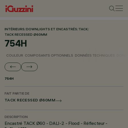
INTÉRIEURS
/
DOWNLIGHTS ET ENCASTRÉS
/
TACK
/
TACK RECESSED Ø60MM
754H
COULEUR
COMPOSANTS OPTIONNELS
DONNÉES TECHNIQUES
DONNÉ
754H
FAIT PARTIE DE
TACK RECESSED Ø60MM
DESCRIPTION
Encastré TACK Ø60 - DALI-2 - Flood - Réflecteur -