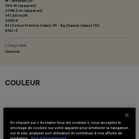
M - Medium 25°
19.6 W (appareil)
2769.2 lm (appareil)
141.29 lm/W
3000 K
Rf (Colour Fidelity Index) 91 - Rg (Gamut Index) 102
DALI-2
CONÇU PAR
iGuzzini
COULEUR
En cliquant sur « Accepter tous les cookies », vous acceptez le
COMPOSANTS OPTIONNELS
stockage de cookies sur votre appareil pour améliorer la navigation
sur le site, analyser son utilisation et contribuer à nos efforts de
marketing.
Plus d’informations