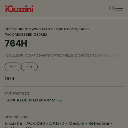
INTÉRIEURS
/
DOWNLIGHTS ET ENCASTRÉS
/
TACK
/
TACK RECESSED Ø80MM
764H
COULEUR
COMPOSANTS OPTIONNELS
DONNÉES TECHNIQUES
DONNÉ
764H
FAIT PARTIE DE
TACK RECESSED Ø80MM
DESCRIPTION
Encastré TACK Ø80 - DALI-2 - Medium - Réflecteur -