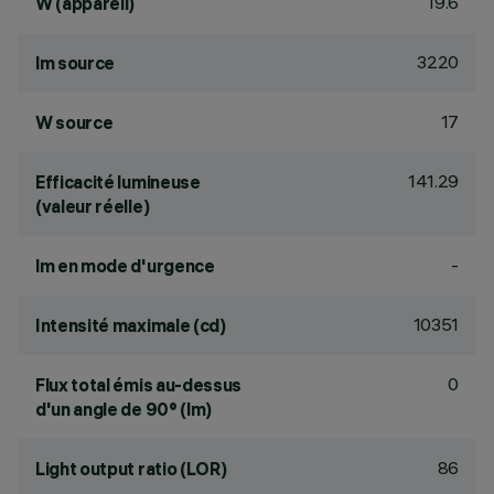
19.6
W (appareil)
3220
lm source
17
W source
141.29
Efficacité lumineuse
(valeur réelle)
-
lm en mode d'urgence
10351
Intensité maximale (cd)
0
Flux total émis au-dessus
d'un angle de 90° (lm)
86
Light output ratio (LOR)