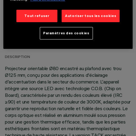
Tout refuser
Autoriser tous les cookies
DONNÉES TECHNIQUES
Paramètres des cookies
DERNIÈRE MISE À JOUR: 07/08/2026
DESCRIPTION
Projecteur orientable Ø80 encastré au plafond avec trou
Ø125 mm, conçu pour des applications d'éclairage
d'accentuation dans le secteur du commerce. L'appareil
intègre une source LED avec technologie C.O.B. (Chip on
Board), caractérisée par un rendu des couleurs élevé (IRC
≥90) et une température de couleur de 3000K, adaptée pour
garantir une reproduction naturelle et fidèle des couleurs. Le
corps optique est réalisé en aluminium moulé sous pression
pour une gestion thermique efficace, tandis que les parties
esthétiques frontales sont en matériau thermoplastique
technique de haute résistance. La version TACK encastrée