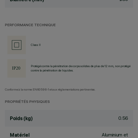
PERFORMANCE TECHNIQUE
Class II
Protégé contre la pénétration de corps solides de plus de 12 mm, non protégé
contre la pénétration de liquides.
Conforme à la norme EN60598-1 et aux réglementations pertinentes.
PROPRIÉTÉS PHYSIQUES
0.56
Poids (kg)
Aluminium et
Matériel