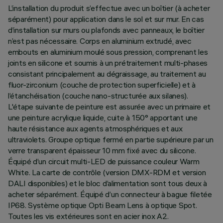
L’installation du produit s’effectue avec un boîtier (à acheter
séparément) pour application dans le sol et sur mur. En cas
d’installation sur murs ou plafonds avec panneaux, le boîtier
n’est pas nécessaire. Corps en aluminium extrudé, avec
embouts en aluminium moulé sous pression, comprenant les
joints en silicone et soumis à un prétraitement multi-phases
consistant principalement au dégraissage, au traitement au
fluor-zirconium (couche de protection superficielle) et à
l’étanchéisation (couche nano-structurée aux silanes).
L'étape suivante de peinture est assurée avec un primaire et
une peinture acrylique liquide, cuite à 150° apportant une
haute résistance aux agents atmosphériques et aux
ultraviolets. Groupe optique fermé en partie supérieure par un
verre transparent épaisseur 10 mm fixé avec du silicone.
Équipé d’un circuit multi-LED de puissance couleur Warm
White. La carte de contrôle (version DMX-RDM et version
DALI disponibles) et le bloc d’alimentation sont tous deux à
acheter séparément. Équipé d’un connecteur à bague filetée
IP68. Système optique Opti Beam Lens à optique Spot.
Toutes les vis extérieures sont en acier inox A2.