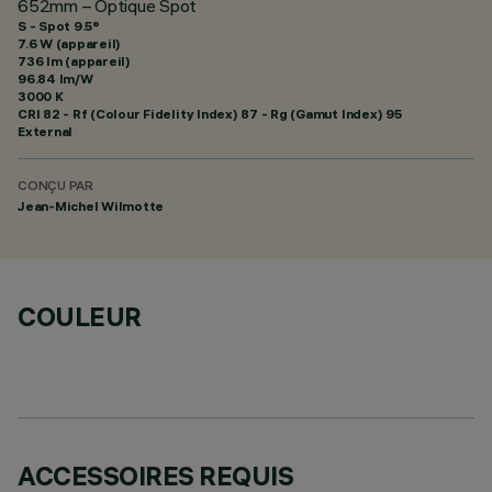
652mm – Optique Spot
S - Spot 9.5°
7.6 W (appareil)
736 lm (appareil)
96.84 lm/W
3000 K
CRI
82
- Rf (Colour Fidelity Index) 87 - Rg (Gamut Index) 95
External
CONÇU PAR
Jean-Michel Wilmotte
COULEUR
ACCESSOIRES REQUIS