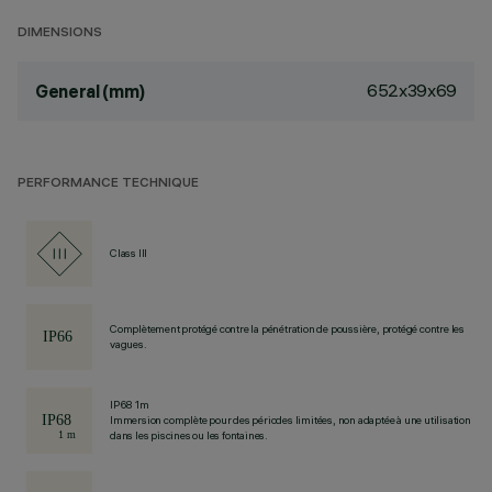
DIMENSIONS
652x39x69
General (mm)
PERFORMANCE TECHNIQUE
Class III
Complètement protégé contre la pénétration de poussière, protégé contre les
vagues.
IP68 1m
Immersion complète pour des périodes limitées, non adaptée à une utilisation
dans les piscines ou les fontaines.