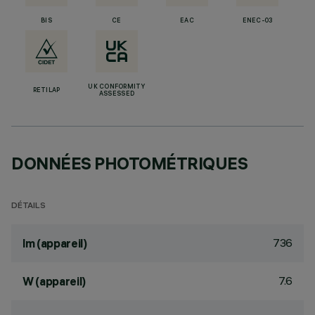
BIS
CE
EAC
ENEC-03
UK CONFORMITY
RETILAP
ASSESSED
DONNÉES PHOTOMÉTRIQUES
DÉTAILS
736
lm (appareil)
7.6
W (appareil)