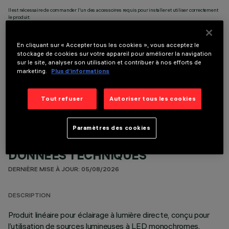
Il est nécessaire de commander l'un des accessoires requis pour installer et utiliser correctement
le produit:
En cliquant sur « Accepter tous les cookies », vous acceptez le
stockage de cookies sur votre appareil pour améliorer la navigation
sur le site, analyser son utilisation et contribuer à nos efforts de
marketing.
Plus d’informations
COMPOSANTS OPTIONNELS
Tout refuser
Autoriser tous les cookies
Paramètres des cookies
DONNÉES TECHNIQUES
DERNIÈRE MISE À JOUR: 05/08/2026
DESCRIPTION
Produit linéaire pour éclairage à lumière directe, conçu pour
l’utilisation de sources lumineuses à LED monochromes.