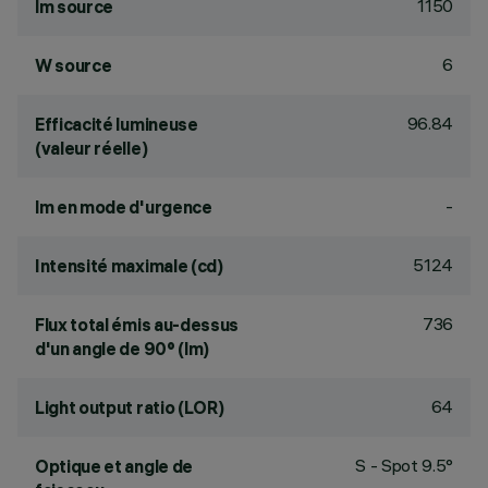
1150
lm source
6
W source
96.84
Efficacité lumineuse
(valeur réelle)
-
lm en mode d'urgence
5124
Intensité maximale (cd)
736
Flux total émis au-dessus
d'un angle de 90° (lm)
64
Light output ratio (LOR)
S - Spot 9.5°
Optique et angle de