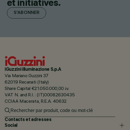
et initiatives.
S'ABONNER
iGuzzini illuminazione S.p.A
Via Mariano Guzzini 37
62019 Recanati (Italy)
Share Capital €21.050.000,00 i.v.
VAT N. and R.I. : (IT)00082630435
CCIAA Macerata, R.E.A. 40632
Contacts et adresses
Social