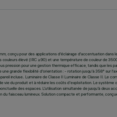
mm, conçu pour des applications d'éclairage d'accentuation dans l
es couleurs élevé (IRC ≥90) et une température de couleur de 3500K
ous pression pour une gestion thermique efficace, tandis que les p
 grande flexibilité d'orientation : - rotation jusqu'à 358° sur l'axe 
areil incluse.. Luminaire de Classe II Luminaire de Classe II. Le 
 vie du produit et à réduire les coûts d'exploitation. Le système 
 ponctuelle des espaces. L'utilisation simultanée de jusqu'à deux ac
tion du faisceau lumineux. Solution compacte et performante, conçue