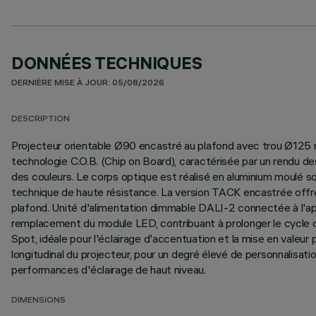
DONNÉES TECHNIQUES
DERNIÈRE MISE À JOUR: 05/08/2026
DESCRIPTION
Projecteur orientable Ø90 encastré au plafond avec trou Ø125 
technologie C.O.B. (Chip on Board), caractérisée par un rendu d
des couleurs. Le corps optique est réalisé en aluminium moulé s
technique de haute résistance. La version TACK encastrée offre une
plafond. Unité d'alimentation dimmable DALI-2 connectée à l'app
remplacement du module LED, contribuant à prolonger le cycle de
Spot, idéale pour l'éclairage d'accentuation et la mise en valeur
longitudinal du projecteur, pour un degré élevé de personnalisa
performances d'éclairage de haut niveau.
DIMENSIONS