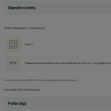
Diamètre (mm)
PERFORMANCE TECHNIQUE
Class II
Protégé contre la pénétration de corps solides de plus de 12 mm, non protégé contre
Conforme à la norme EN60598-1 et aux réglementations pertinentes.
PROPRIÉTÉS PHYSIQUES
Poids (kg)