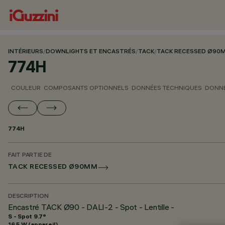
INTÉRIEURS
/
DOWNLIGHTS ET ENCASTRÉS
/
TACK
/
TACK RECESSED Ø90
774H
COULEUR
COMPOSANTS OPTIONNELS
DONNÉES TECHNIQUES
DONNÉ
774H
FAIT PARTIE DE
TACK RECESSED Ø90MM
DESCRIPTION
Encastré TACK Ø90 - DALI-2 - Spot - Lentille -
S - Spot 9.7°
16.5 W (appareil)