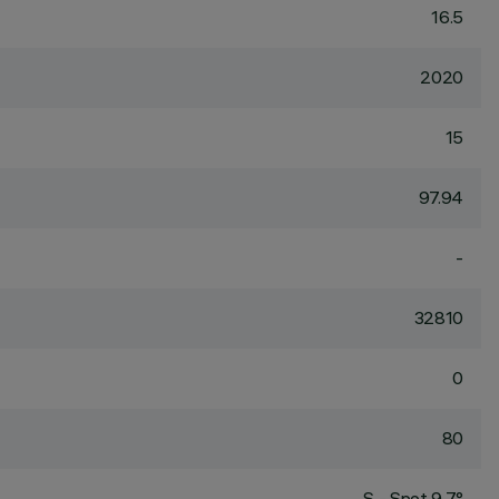
16.5
2020
15
97.94
-
32810
0
80
S - Spot 9.7°