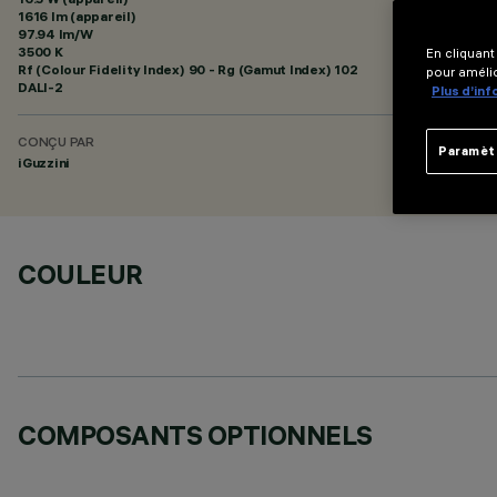
1616 lm (appareil)
97.94 lm/W
3500 K
En cliquant
Rf (Colour Fidelity Index) 90 - Rg (Gamut Index) 102
pour amélio
DALI-2
Plus d’in
CONÇU PAR
Paramèt
iGuzzini
COULEUR
COMPOSANTS OPTIONNELS