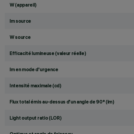
W (appareil)
lm source
W source
Efficacité lumineuse (valeur réelle)
lm en mode d'urgence
Intensité maximale (cd)
Flux total émis au-dessus d'un angle de 90° (lm)
Light output ratio (LOR)