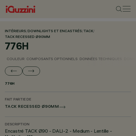
INTÉRIEURS
/
DOWNLIGHTS ET ENCASTRÉS
/
TACK
/
TACK RECESSED Ø90MM
776H
COULEUR
COMPOSANTS OPTIONNELS
DONNÉES TECHNIQUES
DONNÉ
776H
FAIT PARTIE DE
TACK RECESSED Ø90MM
DESCRIPTION
Encastré TACK Ø90 - DALI-2 - Medium - Lentille -