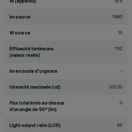
16.5
W (appareil)
1980
lm source
15
W source
102
Efficacité lumineuse
(valeur réelle)
-
lm en mode d'urgence
20232
Intensité maximale (cd)
0
Flux total émis au-dessus
d'un angle de 90° (lm)
85
Light output ratio (LOR)