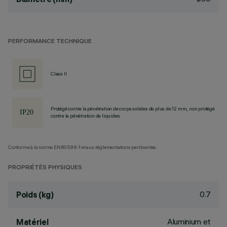
PERFORMANCE TECHNIQUE
Class II
Protégé contre la pénétration de corps solides de plus de 12 mm, non protégé
contre la pénétration de liquides.
Conforme à la norme EN60598-1 et aux réglementations pertinentes.
PROPRIÉTÉS PHYSIQUES
0.7
Poids (kg)
Aluminium et
Matériel