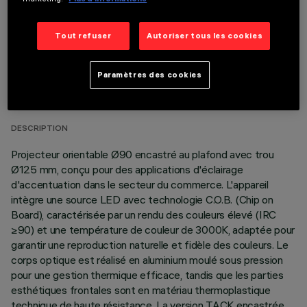
Tout refuser
Autoriser tous les cookies
DONNÉES TECHNIQUES
Paramètres des cookies
DERNIÈRE MISE À JOUR: 07/08/2026
DESCRIPTION
Projecteur orientable Ø90 encastré au plafond avec trou
Ø125 mm, conçu pour des applications d'éclairage
d'accentuation dans le secteur du commerce. L'appareil
intègre une source LED avec technologie C.O.B. (Chip on
Board), caractérisée par un rendu des couleurs élevé (IRC
≥90) et une température de couleur de 3000K, adaptée pour
garantir une reproduction naturelle et fidèle des couleurs. Le
corps optique est réalisé en aluminium moulé sous pression
pour une gestion thermique efficace, tandis que les parties
esthétiques frontales sont en matériau thermoplastique
technique de haute résistance. La version TACK encastrée