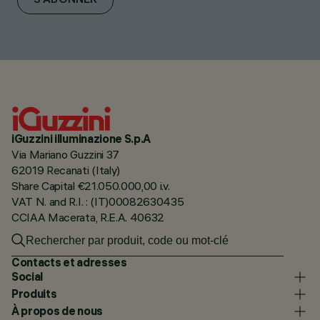
S'ABONNER
iGuzzini illuminazione S.p.A
Via Mariano Guzzini 37
62019 Recanati (Italy)
Share Capital €21.050.000,00 i.v.
VAT N. and R.I. : (IT)00082630435
CCIAA Macerata, R.E.A. 40632
Contacts et adresses
Social
Produits
À propos de nous