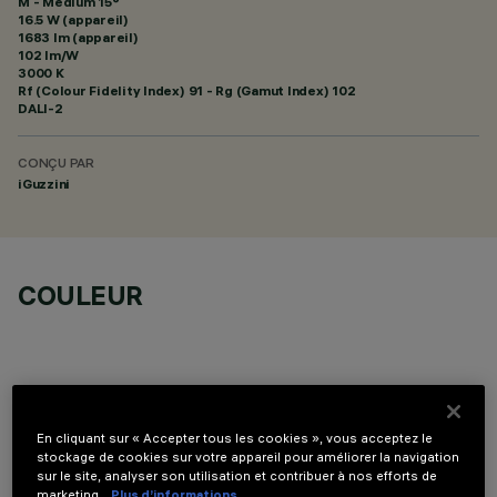
M - Medium 15°
16.5 W (appareil)
1683 lm (appareil)
102 lm/W
3000 K
Rf (Colour Fidelity Index) 91 - Rg (Gamut Index) 102
DALI-2
CONÇU PAR
iGuzzini
COULEUR
En cliquant sur « Accepter tous les cookies », vous acceptez le
COMPOSANTS OPTIONNELS
stockage de cookies sur votre appareil pour améliorer la navigation
sur le site, analyser son utilisation et contribuer à nos efforts de
marketing.
Plus d’informations