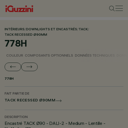
INTÉRIEURS
/
DOWNLIGHTS ET ENCASTRÉS
/
TACK
/
TACK RECESSED Ø90MM
778H
COULEUR
COMPOSANTS OPTIONNELS
DONNÉES TECHNIQUES
DONNÉ
778H
FAIT PARTIE DE
TACK RECESSED Ø90MM
DESCRIPTION
Encastré TACK Ø90 - DALI-2 - Medium - Lentille -