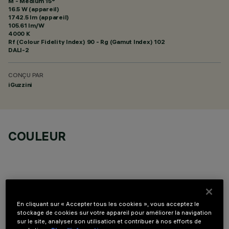
M - Medium 15°
16.5 W (appareil)
1742.5 lm (appareil)
105.61 lm/W
4000 K
Rf (Colour Fidelity Index) 90 - Rg (Gamut Index) 102
DALI-2
CONÇU PAR
iGuzzini
COULEUR
En cliquant sur « Accepter tous les cookies », vous acceptez le
COMPOSANTS OPTIONNELS
stockage de cookies sur votre appareil pour améliorer la navigation
sur le site, analyser son utilisation et contribuer à nos efforts de