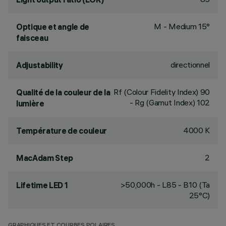
M - Medium 15°
Optique et angle de
faisceau
directionnel
Adjustability
Rf (Colour Fidelity Index) 90
Qualité de la couleur de la
- Rg (Gamut Index) 102
lumière
4000 K
Température de couleur
2
MacAdam Step
>50,000h - L85 - B10 (Ta
Lifetime LED 1
25°C)
GRAPHIQUES ET COURBES POLAIRES