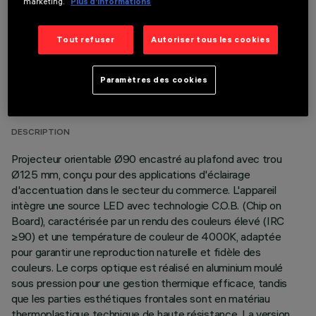
marketing.
Plus d’informations
Tout refuser
Autoriser tous les cookies
DONNÉES TECHNIQUES
Paramètres des cookies
DERNIÈRE MISE À JOUR: 05/08/2026
DESCRIPTION
Projecteur orientable Ø90 encastré au plafond avec trou
Ø125 mm, conçu pour des applications d'éclairage
d'accentuation dans le secteur du commerce. L'appareil
intègre une source LED avec technologie C.O.B. (Chip on
Board), caractérisée par un rendu des couleurs élevé (IRC
≥90) et une température de couleur de 4000K, adaptée
pour garantir une reproduction naturelle et fidèle des
couleurs. Le corps optique est réalisé en aluminium moulé
sous pression pour une gestion thermique efficace, tandis
que les parties esthétiques frontales sont en matériau
thermoplastique technique de haute résistance. La version