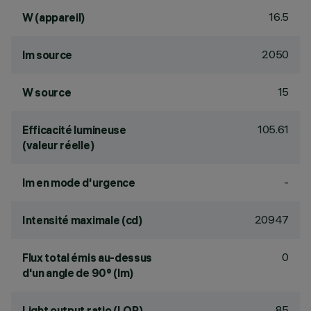
16.5
W (appareil)
2050
lm source
15
W source
105.61
Efficacité lumineuse
(valeur réelle)
-
lm en mode d'urgence
20947
Intensité maximale (cd)
0
Flux total émis au-dessus
d'un angle de 90° (lm)
85
Light output ratio (LOR)