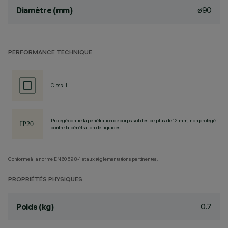
ø90
Diamètre (mm)
PERFORMANCE TECHNIQUE
Class II
Protégé contre la pénétration de corps solides de plus de 12 mm, non protégé
contre la pénétration de liquides.
Conforme à la norme EN60598-1 et aux réglementations pertinentes.
PROPRIÉTÉS PHYSIQUES
0.7
Poids (kg)