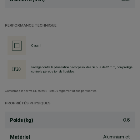
PERFORMANCE TECHNIQUE
Class II
Protégé contre la pénétration de corps solides de plus de 12 mm, non protégé
contre la pénétration de liquides.
Conforme à la norme EN60598-1 et aux réglementations pertinentes.
PROPRIÉTÉS PHYSIQUES
0.6
Poids (kg)
Aluminium et
Matériel