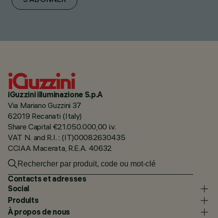
S'ABONNER
iGuzzini illuminazione S.p.A
Via Mariano Guzzini 37
62019 Recanati (Italy)
Share Capital €21.050.000,00 i.v.
VAT N. and R.I. : (IT)00082630435
CCIAA Macerata, R.E.A. 40632
Contacts et adresses
Social
Produits
À propos de nous