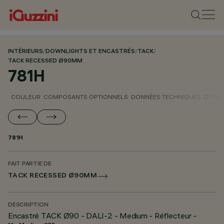
INTÉRIEURS
/
DOWNLIGHTS ET ENCASTRÉS
/
TACK
/
TACK RECESSED Ø90MM
781H
COULEUR
COMPOSANTS OPTIONNELS
DONNÉES TECHNIQUES
DONNÉ
781H
FAIT PARTIE DE
TACK RECESSED Ø90MM
DESCRIPTION
Encastré TACK Ø90 - DALI-2 - Medium - Réflecteur -