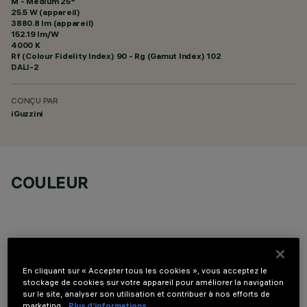
M - Medium 25°
25.5 W (appareil)
3880.8 lm (appareil)
152.19 lm/W
4000 K
Rf (Colour Fidelity Index) 90 - Rg (Gamut Index) 102
DALI-2
CONÇU PAR
iGuzzini
COULEUR
En cliquant sur « Accepter tous les cookies », vous acceptez le
COMPOSANTS OPTIONNELS
stockage de cookies sur votre appareil pour améliorer la navigation
sur le site, analyser son utilisation et contribuer à nos efforts de
marketing.
Plus d’informations