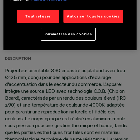
Tout refuser
Autoriser tous les cookies
DONNÉES TECHNIQUES
Paramètres des cookies
DERNIÈRE MISE À JOUR: 07/08/2026
DESCRIPTION
Projecteur orientable Ø90 encastré au plafond avec trou
Ø125 mm, conçu pour des applications d'éclairage
d'accentuation dans le secteur du commerce. L'appareil
intègre une source LED avec technologie C.O.B. (Chip on
Board), caractérisée par un rendu des couleurs élevé (IRC
≥90) et une température de couleur de 4000K, adaptée
pour garantir une reproduction naturelle et fidèle des
couleurs. Le corps optique est réalisé en aluminium moulé
sous pression pour une gestion thermique efficace, tandis
que les parties esthétiques frontales sont en matériau
thermoplastique technique de haute résistance. La version