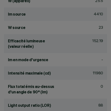
25.5
W (appareil)
4410
lm source
23
W source
152.19
Efficacité lumineuse
(valeur réelle)
-
lm en mode d'urgence
11980
Intensité maximale (cd)
0
Flux total émis au-dessus
d'un angle de 90° (lm)
88
Light output ratio (LOR)