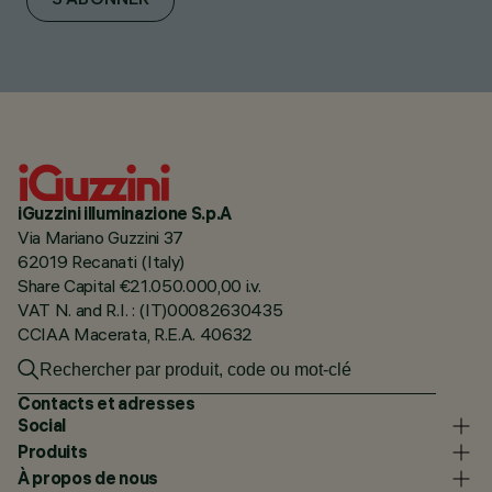
S'ABONNER
iGuzzini illuminazione S.p.A
Via Mariano Guzzini 37
62019 Recanati (Italy)
Share Capital €21.050.000,00 i.v.
VAT N. and R.I. : (IT)00082630435
CCIAA Macerata, R.E.A. 40632
Contacts et adresses
Social
Produits
À propos de nous