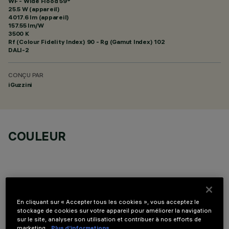
WF - Wide Flood 59°
25.5 W (appareil)
4017.6 lm (appareil)
157.55 lm/W
3500 K
Rf (Colour Fidelity Index) 90 - Rg (Gamut Index) 102
DALI-2
CONÇU PAR
iGuzzini
COULEUR
En cliquant sur « Accepter tous les cookies », vous acceptez le
COMPOSANTS OPTIONNELS
stockage de cookies sur votre appareil pour améliorer la navigation
sur le site, analyser son utilisation et contribuer à nos efforts de
marketing.
Plus d’informations