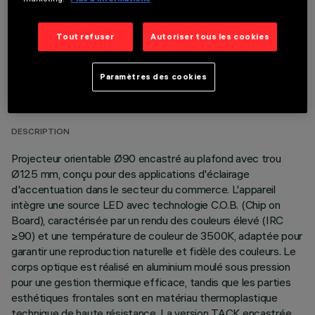
Tout refuser
Autoriser tous les cookies
DONNÉES TECHNIQUES
Paramètres des cookies
DERNIÈRE MISE À JOUR: 05/08/2026
DESCRIPTION
Projecteur orientable Ø90 encastré au plafond avec trou
Ø125 mm, conçu pour des applications d'éclairage
d'accentuation dans le secteur du commerce. L'appareil
intègre une source LED avec technologie C.O.B. (Chip on
Board), caractérisée par un rendu des couleurs élevé (IRC
≥90) et une température de couleur de 3500K, adaptée pour
garantir une reproduction naturelle et fidèle des couleurs. Le
corps optique est réalisé en aluminium moulé sous pression
pour une gestion thermique efficace, tandis que les parties
esthétiques frontales sont en matériau thermoplastique
technique de haute résistance. La version TACK encastrée