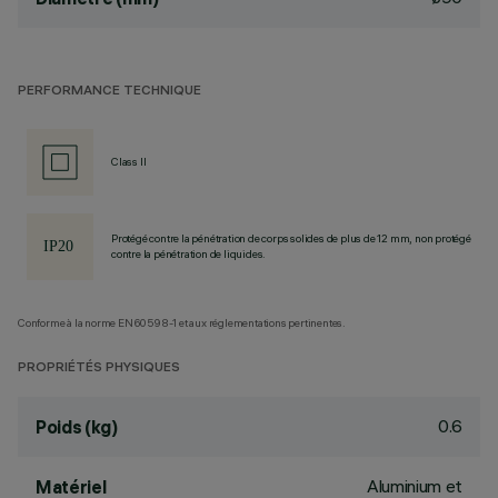
PERFORMANCE TECHNIQUE
Class II
Protégé contre la pénétration de corps solides de plus de 12 mm, non protégé
contre la pénétration de liquides.
Conforme à la norme EN60598-1 et aux réglementations pertinentes.
PROPRIÉTÉS PHYSIQUES
0.6
Poids (kg)
Aluminium et
Matériel