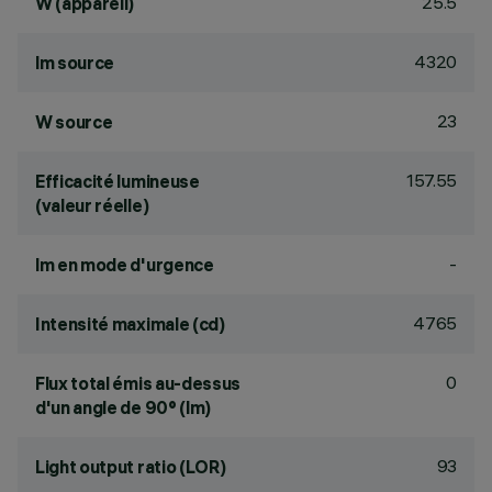
25.5
W (appareil)
4320
lm source
23
W source
157.55
Efficacité lumineuse
(valeur réelle)
-
lm en mode d'urgence
4765
Intensité maximale (cd)
0
Flux total émis au-dessus
d'un angle de 90° (lm)
93
Light output ratio (LOR)