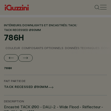
INTÉRIEURS
/
DOWNLIGHTS ET ENCASTRÉS
/
TACK
/
TACK RECESSED Ø90MM
786H
COULEUR
COMPOSANTS OPTIONNELS
DONNÉES TECHNIQUES
DONNÉ
786H
FAIT PARTIE DE
TACK RECESSED Ø90MM
DESCRIPTION
Encastré TACK Ø90 - DALI-2 - Wide Flood - Réflecteur -