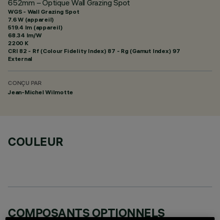
652mm – Optique Wall Grazing Spot
WGS - Wall Grazing Spot
7.6 W (appareil)
519.4 lm (appareil)
68.34 lm/W
2200 K
CRI
82
- Rf (Colour Fidelity Index) 87 - Rg (Gamut Index) 97
External
CONÇU PAR
Jean-Michel Wilmotte
COULEUR
COMPOSANTS OPTIONNELS