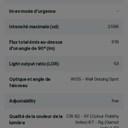
-
lm en mode d'urgence
2588
Intensité maximale (cd)
519
Flux total émis au-dessus
d'un angle de 90° (lm)
53
Light output ratio (LOR)
WGS - Wall Grazing Spot
Optique et angle de
faisceau
fixe
Adjustability
CRI
82
- Rf (Colour Fidelity
Qualité de la couleur de la
Index) 87 - Rg (Gamut
lumière