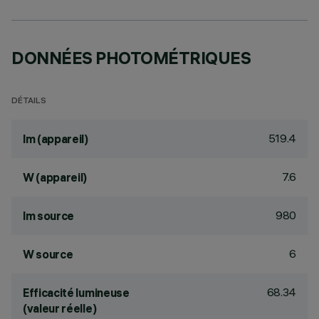
DONNÉES PHOTOMÉTRIQUES
DÉTAILS
519.4
lm (appareil)
7.6
W (appareil)
980
lm source
6
W source
68.34
Efficacité lumineuse
(valeur réelle)