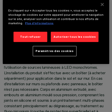
En cliquant sur « Accepter tous les cookies », vous acceptez le
stockage de cookies sur votre appareil pour améliorer la navigation
sur le site, analyser son utilisation et contribuer à nos efforts de
marketing.
Plus d’informations
DONNÉES TECHNIQUES
Tout refuser
Autoriser tous les cookies
DERNIÈRE MISE À JOUR: 05/08/2026
Paramètres des cookies
DESCRIPTION
Produit linéaire pour éclairage à lumière directe, conçu pour
l’utilisation de sources lumineuses à LED monochromes.
L’installation du produit s’effectue avec un boîtier (à acheter
séparément) pour application dans le sol et sur mur. En cas
d’installation sur murs ou plafonds avec panneaux, le boîtier
n’est pas nécessaire. Corps en aluminium extrudé, avec
embouts en aluminium moulé sous pression, comprenant les
joints en silicone et soumis à un prétraitement multi-phases
consistant principalement au dégraissage, au traitement au
fluor-zirconium (couche de protection superficielle) et à