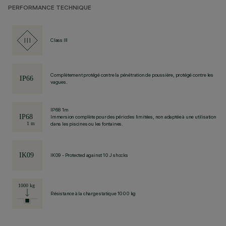
PERFORMANCE TECHNIQUE
Class III
Complètement protégé contre la pénétration de poussière, protégé contre les
vagues.
IP68 1m
Immersion complète pour des périodes limitées, non adaptée à une utilisation
dans les piscines ou les fontaines.
IK09 - Protected against 10 J shocks
Résistance à la charge statique 1000 kg